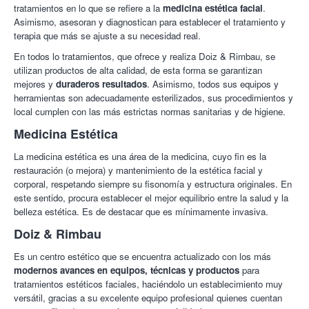
expresión, se reposiciona la cola de las cejas y se disminuye la
tratamientos en lo que se refiere a la
medicina estética facial
.
expresión de enfado del entrecejo. Con todo ello, se consigue
Asimismo, asesoran y diagnostican para establecer el tratamiento y
una expresión facial joven, descansada y relajada.
terapia que más se ajuste a su necesidad real.
Destacar que se trata de un proceso indoloro, que no inflama ni
En todos lo tratamientos, que ofrece y realiza Doiz & Rimbau, se
irrita y el efectivo en el 100% de los casos. Sus efectos son
utilizan productos de alta calidad, de esta forma se garantizan
visibles a partir de las 48-72 horas de la aplicación y tiene una
mejores y
duraderos resultados
. Asimismo, todos sus equipos y
duración de entre 4 y 6 meses. La repetición del tratamiento va
herramientas son adecuadamente esterilizados, sus procedimientos y
prolongando su efecto de modo que las arrugas, cuando
local cumplen con las más estrictas normas sanitarias y de higiene.
reaparecen, son cada vez menos notorias y se pueden espaciar
Medicina Estética
las sesiones. El Centro Médico Doiz & Rimbau está autorizado
por el Dpto.de Sanidad del País Vasco para aplicar este
La medicina estética es una área de la medicina, cuyo fin es la
tratamiento.
restauración (o mejora) y mantenimiento de la estética facial y
corporal, respetando siempre su fisonomía y estructura originales. En
¿En qué consiste la Mesoterapia médica facial?
Esta técnica
este sentido, procura establecer el mejor equilibrio entre la salud y la
está considerada como la mejor técnica rejuvenecedora del
belleza estética. Es de destacar que es mínimamente invasiva.
rostro ya que, mediante microinyecciones intradérmicas de
vitaminas y ácido hialurónico, mejora considerablemente la
Doiz & Rimbau
flacidez de la cara, el cuello y el escote, aportando una
hidratación extra a la piel.
Es un centro estético que se encuentra actualizado con los más
modernos avances en equipos, técnicas y productos
para
Además, permite restaurar la piel, otorgándole la tonicidad, la
tratamientos estéticos faciales, haciéndolo un establecimiento muy
elasticidad y la luminosidad que ha ido perdiendo a lo largo de
versátil, gracias a su excelente equipo profesional quienes cuentan
los años. Y no solo eso, sino que además obtendrás un rostro