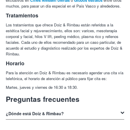
exclusivos en
Cines Niessen ofertas
o
Globos estratos
entre otros
muchos, para pasar un día especial en el País Vasco y alrededores.
Tratamientos
Los tratamientos que ofrece Doiz & Rimbau están referidos a la
estética facial y rejuvenecimiento, ellos son: varices, mesoterapia
corporal y facial, hilos V lift, peeling médico, plasma rico y rellenos
faciales. Cada uno de ellos recomendado para un caso particular, de
acuerdo al estudio y diagnóstico realizado por los expertos de Doiz &
Rimbau.
Horario
Para la atención en Doiz & Rimbau es necesario agendar una cita vía
telefónica, el horario de atención al público para fijar cita es:
Martes, jueves y viernes de 16:30 a 18:30.
Preguntas frecuentes
¿Dónde está Doiz & Rimbau?
Doiz & Rimbau
se encuentra en la siguiente dirección C/ Luis