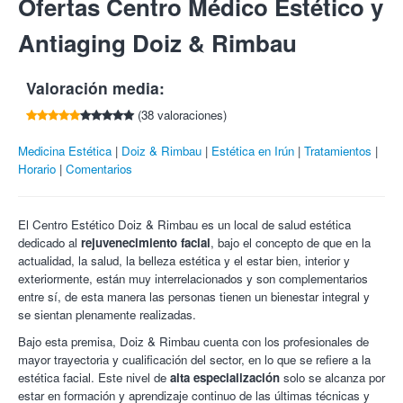
Ofertas Centro Médico Estético y
por cada amigo que compre esta oferta.
943 617 907.
del botox, ya que los resultados de la toxina botulínica
C/ Luis Mariano, 6 2ºD
Cancelaciones con mínimo 24 horas de antelación.
tardan, como mínimo, 10 días en hacerse visibles
Antiaging Doiz & Rimbau
20302 - Irun (Gipuzkoa)
Si tienes dudas sobre el tratamiento o para saber si eres
totalmente.
Tlf:
943 617 907 / 607 742 126
apto para él, consúltanos antes de realizar la compra.
* El bótox se aplicará en zonas a elegir entre: entrecejo, patas
Valoración media:
de gallo, frente.
* La mesoterapia se aplicará en zonas a elegir entre: cara,
(38 valoraciones)
cuello o escote.
Medicina Estética
Doiz & Rimbau
Estética en Irún
Tratamientos
Zonas extra:
Horario
Comentarios
Las zonas extra de bótox y mesoterapia se pagarán
directamente en el establecimiento:
El Centro Estético Doiz & Rimbau es un local de salud estética
Zona extra de bótox por 99€.
dedicado al
rejuvenecimiento facial
, bajo el concepto de que en la
Zona extra de mesoterapia por 99€.
actualidad, la salud, la belleza estética y el estar bien, interior y
Zona extra de bótox + mesoterapia por 150€.
exteriormente, están muy interrelacionados y son complementarios
¿Qué es el Botox?
El Botox o Toxina Botulínica es un
entre sí, de esta manera las personas tienen un bienestar integral y
preparado a base de una proteína natural que, al ser inyectado,
se sientan plenamente realizadas.
alisa la piel del rostro ofreciendo un efecto lifting atenuando
Bajo esta premisa, Doiz & Rimbau cuenta con los profesionales de
significativamente las arrugas y evitando la cirugía estética.
mayor trayectoria y cualificación del sector, en lo que se refiere a la
Aplicando este tratamiento ambulatorio se relaja y educa la
estética facial. Este nivel de
alta especialización
solo se alcanza por
musculatura de la mímica facial. Se suavizan así las arrugas de
estar en formación y aprendizaje continuo de las últimas técnicas y