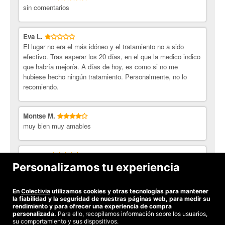
sin comentarios
Eva L.
El lugar no era el más idóneo y el tratamiento no a sido
efectivo. Tras esperar los 20 días, en el que la medico indico
que habría mejoría. A días de hoy, es como si no me
hubiese hecho ningún tratamiento. Personalmente, no lo
recomiendo.
Montse M.
muy bien muy amables
Kepa D.
Se trata de una clínica seria y con personal altamente
Personalizamos tu experiencia
cualificado. Completamente recomendable
En
Colectivia
utilizamos cookies y otras tecnologías para mantener
Ver todas las opiniones
la fiabilidad y la seguridad de nuestras páginas web, para medir su
rendimiento y para ofrecer una experiencia de compra
personalizada.
Para ello, recopilamos información sobre los usuarios,
su comportamiento y sus dispositivos.