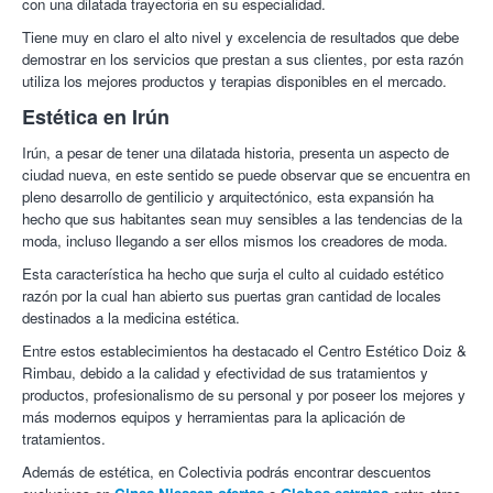
con una dilatada trayectoria en su especialidad.
descansado, firme, hidratado y suave.
Tiene muy en claro el alto nivel y excelencia de resultados que debe
Centro Médico Estético y Antiaging Doiz & Rimbau.
Se trata
demostrar en los servicios que prestan a sus clientes, por esta razón
de uno de los centros más actualizados, potentes y versátiles
utiliza los mejores productos y terapias disponibles en el mercado.
de la provincia de Gipuzkoa. Cuenta con un equipo de
profesionales altamente formados y cualificados avalados por
Estética en Irún
una amplia experiencia y próspera carrera profesional.
Irún, a pesar de tener una dilatada historia, presenta un aspecto de
Ante la mayor necesidad de lucir una imagen perfecta y sentirse
ciudad nueva, en este sentido se puede observar que se encuentra en
bien consigo mismo en Doiz & Rimbau te asesorarán sobre el
pleno desarrollo de gentilicio y arquitectónico, esta expansión ha
mejor tratamiento para conseguir tus propósitos. Y es que su
hecho que sus habitantes sean muy sensibles a las tendencias de la
objetivo no es otro que el de encontrar el servicio que te
moda, incluso llegando a ser ellos mismos los creadores de moda.
mereces obteniendo los mejores resultados, con las mayores
Esta característica ha hecho que surja el culto al cuidado estético
garantías. Para ello apuestan siempre por las primeras marcas y
razón por la cual han abierto sus puertas gran cantidad de locales
técnicas del mercado y cuentan con los mejores y más
destinados a la medicina estética.
innovadores sistemas/técnicas.
Entre estos establecimientos ha destacado el Centro Estético Doiz &
¡Vuelve a lucir joven y bella con Colectivia!
Rimbau, debido a la calidad y efectividad de sus tratamientos y
productos, profesionalismo de su personal y por poseer los mejores y
más modernos equipos y herramientas para la aplicación de
tratamientos.
Además de estética, en Colectivia podrás encontrar descuentos