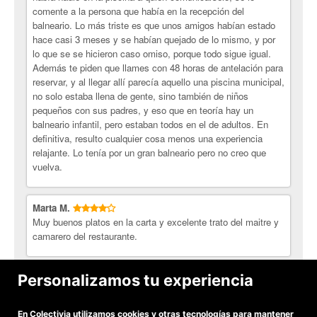
comente a la persona que había en la recepción del
balneario. Lo más triste es que unos amigos habían estado
hace casi 3 meses y se habían quejado de lo mismo, y por
lo que se se hicieron caso omiso, porque todo sigue igual.
Además te piden que llames con 48 horas de antelación para
reservar, y al llegar allí parecía aquello una piscina municipal,
no solo estaba llena de gente, sino también de niños
pequeños con sus padres, y eso que en teoría hay un
balneario infantil, pero estaban todos en el de adultos. En
definitiva, resulto cualquier cosa menos una experiencia
relajante. Lo tenía por un gran balneario pero no creo que
vuelva.
Marta M.
Muy buenos platos en la carta y excelente trato del maitre y
camarero del restaurante.
Rodolfo G.
Personalizamos tu experiencia
muy bien y muy amables
En
Colectivia
utilizamos cookies y otras tecnologías para mantener