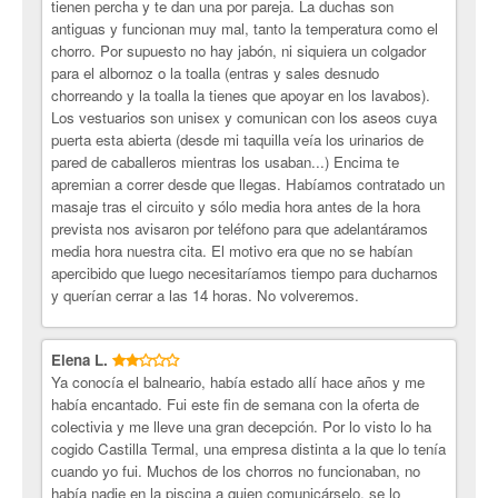
tienen percha y te dan una por pareja. La duchas son
El Recorrido termal guiado de Castilla Termal Balneario de
antiguas y funcionan muy mal, tanto la temperatura como el
Solares está distribuido en dos alturas diferentes donde se
chorro. Por supuesto no hay jabón, ni siquiera un colgador
alternan distintas temperaturas y grados de humedad.
para el albornoz o la toalla (entras y sales desnudo
En la planta baja:
chorreando y la toalla la tienes que apoyar en los lavabos).
- Piscina fría o Tepidarium con una temperatura aproximada
Los vestuarios son unisex y comunican con los aseos cuya
de 24º - 25º C.
puerta esta abierta (desde mi taquilla veía los urinarios de
- Baño de vapor o Vaporarium 40º/45º y 100% de humedad.
pared de caballeros mientras los usaban...) Encima te
- Piscina caliente a 38º - 39º C o Caldarium.
apremian a correr desde que llegas. Habíamos contratado un
- Sauna seca a 80º C o Laconicum.
masaje tras el circuito y sólo media hora antes de la hora
- Fuente de hielo o Frigidarium.
prevista nos avisaron por teléfono para que adelantáramos
- Piscina templada de 33º - 34º C de relajación o Flotarium.
media hora nuestra cita. El motivo era que no se habían
- Tumbonas donde se realiza un rehidratación corporal de la
apercibido que luego necesitaríamos tiempo para ducharnos
epidermis.
y querían cerrar a las 14 horas. No volveremos.
En la parte superior: Sala de reposo con Agua, infusiones y
brocheta de frutas.
Duración: 1 hora y 30 minutos.
Elena L.
¡Colectivia piensa en tu bienestar!
Ya conocía el balneario, había estado allí hace años y me
había encantado. Fui este fin de semana con la oferta de
colectivia y me lleve una gran decepción. Por lo visto lo ha
cogido Castilla Termal, una empresa distinta a la que lo tenía
cuando yo fui. Muchos de los chorros no funcionaban, no
había nadie en la piscina a quien comunicárselo, se lo