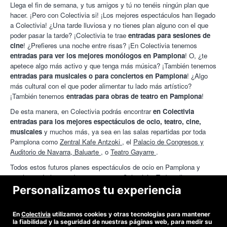
Llega el fin de semana, y tus amigos y tú no tenéis ningún plan que
hacer. ¡Pero con Colectivia si! ¡Los mejores espectáculos han llegado
a Colectivia! ¿Una tarde lluviosa y no tienes plan alguno con el que
poder pasar la tarde? ¡Colectivia te trae
entradas para sesiones de
cine
! ¿Prefieres una noche entre risas? ¡En Colectivia tenemos
entradas para ver los mejores monólogos en Pamplona
! O, ¿te
apetece algo más activo y que tenga más música? ¡También tenemos
entradas para musicales o para conciertos en Pamplona
! ¿Algo
más cultural con el que poder alimentar tu lado más artístico?
¡También tenemos
entradas para obras de teatro en Pamplona
!
De esta manera, en Colectivia podrás encontrar
en Colectivia
entradas para los mejores espectáculos de ocio, teatro, cine,
musicales
y muchos más, ya sea en las salas repartidas por toda
Pamplona como
Zentral Kafe Antzoki
, el
Palacio de Congresos y
Auditorio de Navarra, Baluarte
, o
Teatro Gayarre
.
Todos estos futuros planes espectáculos de ocio en Pamplona y
muchos más los puedes encontrar en Colectivia. Todos ellos con un
descuento de hasta el 70% para que puedas disfrutar en familia, con
Personalizamos tu experiencia
los amigos o en pareja. ¡Para que no te quedes sin planes, Colectivia
te ayuda!
Entradas Zoo Santillana del Mar
|
Entradas Campos
En
Colectivia
utilizamos cookies y otras tecnologías para mantener
Elíseos
|
Cupon descuento Circo Encantado
|
Entradas Parque
la fiabilidad y la seguridad de nuestras páginas web, para medir su