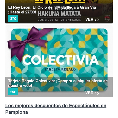
El Rey León: El Ciclo de la Vida llega a Gran Vía
¡Hasta el 27/09!
27€
VER >>
Tarjeta Regalo Colectivia: ¡Compra cualquier oferta de
nuestra web!
25€
VER >>
Los mejores descuentos de Espectáculos en
Pamplona