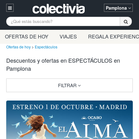
Pamplona
Entrar
A Coruña
Alicante
Barcelona
OFERTAS DE HOY
VIAJES
REGALA EXPERIENC
Registrarse
Bilbao
Burgos
Donostia
Ofertas de hoy
>
Espectáculos
94 652 38 15 (L-V 10:30-15:00)
Descuentos y ofertas en ESPECTÁCULOS en
Gijón
Huesca
Logroño
¿Necesitas ayuda? Escríbenos
Pamplona
Madrid
Oviedo
Palencia
Pamplona
Santander
Tarragona
FILTRAR
Valencia
Vitoria
Zaragoza