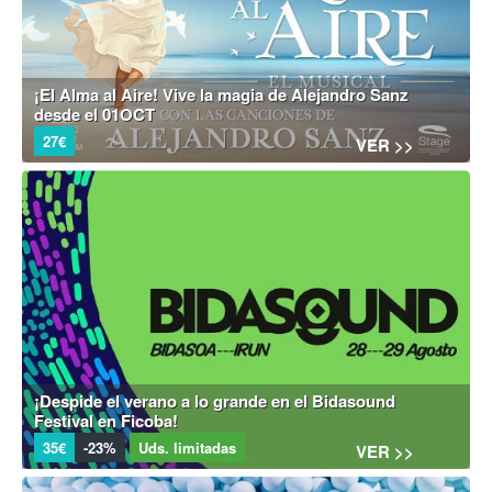
¡El Alma al Aire! Vive la magia de Alejandro Sanz
desde el 01OCT
27€
VER >>
¡Despide el verano a lo grande en el Bidasound
Festival en Ficoba!
35€
-23%
Uds. limitadas
VER >>