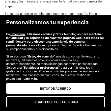
y fauna y los museos y arte que cuenta la tradición son lo mejor del
viaje.
La cultura pirenaica también se siente en su gastronomía. No lo
pienses más y vive una aventura con los circuitos por el Pirineo
Personalizamos tu experiencia
Navarro. También puedes beneficiarte de la mano de Colectivia de
ofertas para otro tipo de viajes como
vuelos internacionales desde
Pamplona
,
ofertas puentes desde Pamplona
y
viajes a esquiar
En
Colectivia
utilizamos cookies y otras tecnologías para mantener
desde Pamplona
la fiabilidad y la seguridad de nuestras páginas web, para medir su
. Planifica ya tus vacaciones desde ahora y
rendimiento y para ofrecer una experiencia de compra
consigue el mejor precio en la web de Colectivia. ¡Suscríbete!
personalizada.
Para ello, recopilamos información sobre los usuarios,
su comportamiento y sus dispositivos.
Preguntas frecuentes
Si seleccionas
“Estoy de acuerdo”
, nos das tu consentimiento; si lo
rechazas, utilizaremos solo las cookies esenciales y,
desafortunadamente, no recibirás ningún contenido personalizado.
¿A dónde hacer un circuito desde Pamplona?
Selecciona
“Establecer preferencias”
para ver más detalles y
gestionar tus opciones. Puedes ajustar tus preferencias en cualquier
momento. Para más información, consulta nuestra Política de
Desde Pamplona podrás acceder a cualquier sitio que decidas. Los
privacidad.
Leer más.
circuitos desde Pamplonas
¿Cómo conseguir ofertas para circuitos desde Pamplona?
con destinos más populares son por la
Costa Brava, la Costa Dorada, el Centro de la Península Castilla y
ESTOY DE ACUERDO
León, Madrid, Castilla La Mancha, y circuitos que recorren el norte
Las mejores ofertas para
circuitos desde Pamplona
las
desde el País Vasco a Galicia pasando por Asturias y Cantabria.
consiguirás en Colectivia. Entra en la página web y revisa qué
¿Cuál es el precio medio de un circuito desde Pamplona?
ESTABLECER PREFERENCIAS
destinos tienen para ofrecer y escoge uno. Nosotros nos encargamos
Aunque no olvides que también disponemos de cirucitos
de hacer tu viaje una experiencia inolvidable.
internacionales, desde Pamplona al extranjero, viista nuestra web y