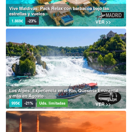
Vive Maldivas: Pack Relax con barbacoa bajo las
estrellas y vuelos
1.869€
-23%
VER >>
Los Alpes: Experiencia en el Rin, Quesería Emmental
y más en Agosto
995€
-21%
Uds. limitadas
VER >>