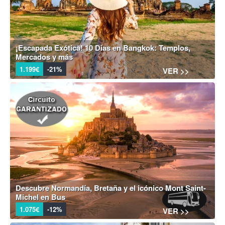
¡Escapada Exótica! 10 Días en Bangkok: Templos,
Mercados y más
1.199€
-21%
VER >>
Descubre Normandía, Bretaña y el icónico Mont Saint-
Michel en Bus
1.075€
-12%
VER >>