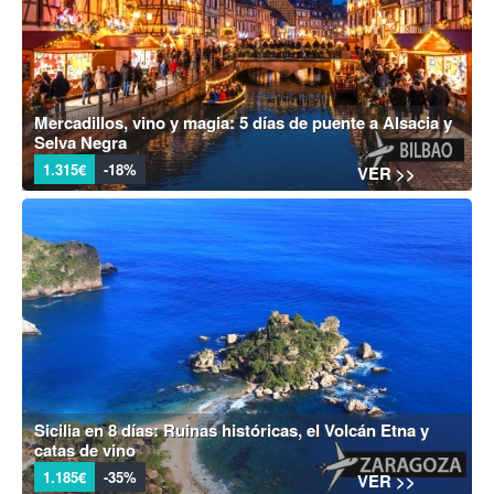
Mercadillos, vino y magia: 5 días de puente a Alsacia y
Selva Negra
1.315€
-18%
VER >>
Sicilia en 8 días: Ruinas históricas, el Volcán Etna y
catas de vino
1.185€
-35%
VER >>