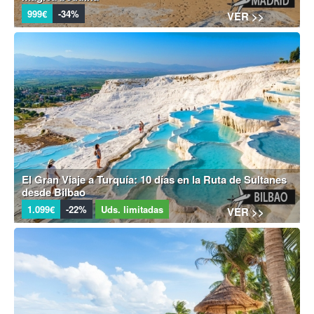
999€
-34%
VER >>
El Gran Viaje a Turquía: 10 días en la Ruta de Sultanes
desde Bilbao
1.099€
-22%
Uds. limitadas
VER >>