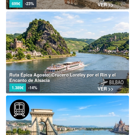
699€
-23%
VER >>
Ruta Épica Agosto: Crucero Loreley por el Rin y el
Encanto de Alsacia
1.389€
-14%
VER >>