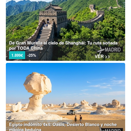
De Gran Muralla al cielo de Shanghái: Tu ruta soñada
por TODA China
1.899€
-25%
VER >>
Egipto indómito 4x4: Oasis, Desierto Blanco y noche
mágica beduina