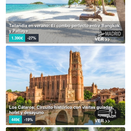
Tailandia en verano: El combo perfecto entre Bangkok
y Pattaya
1.390€
-27%
VER >>
Los Cátaros: Circuito histórico con visitas guiadas,
hotel y desayuno
449€
-19%
VER >>