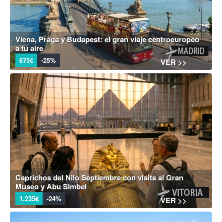
Viena, Praga y Budapest: el gran viaje centroeuropeo
a tu aire
675€
-25%
VER >>
Caprichos del Nilo Septiembre con visita al Gran
Museo y Abu Simbel
1.235€
-24%
VER >>