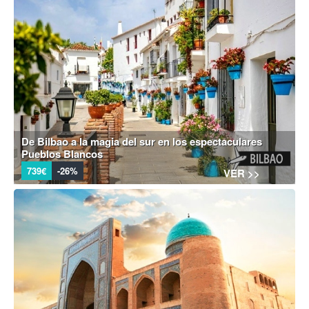
De Bilbao a la magia del sur en los espectaculares
Pueblos Blancos
739€
-26%
VER >>