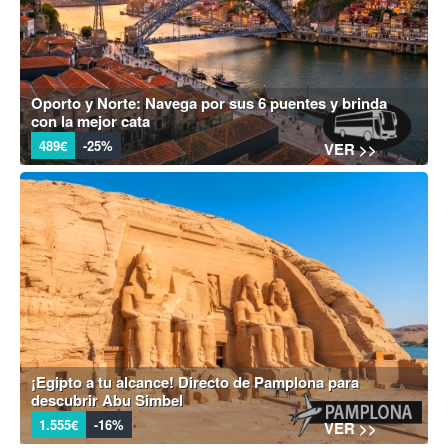
Oporto y Norte: Navega por sus 6 puentes y brinda
con la mejor cata
489€
-25%
VER >>
¡Egipto a tu alcance! Directo de Pamplona para
descubrir Abu Simbel
1.555€
-16%
VER >>