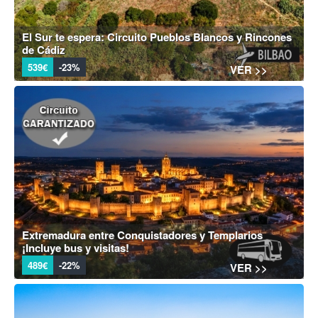
El Sur te espera: Circuito Pueblos Blancos y Rincones
de Cádiz
539€
-23%
VER >>
Extremadura entre Conquistadores y Templarios
¡Incluye bus y visitas!
489€
-22%
VER >>