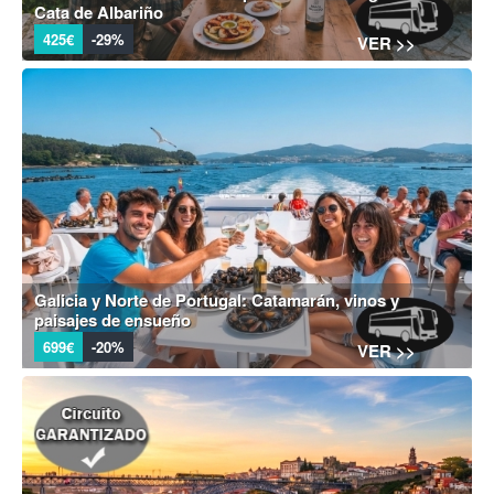
Cata de Albariño
425€
-29%
VER >>
Galicia y Norte de Portugal: Catamarán, vinos y
paisajes de ensueño
699€
-20%
VER >>