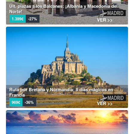
Últ. plazas a los Balcanes: ¡Albania y Macedonia del
Norte!
1.399€
-27%
VER >>
Ruta por Bretaña y Normandía: 8 días mágicos en
Francia
969€
-36%
VER >>