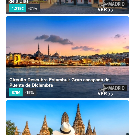
de 8 Días
1.219€
-24%
VER >>
Circuito Descubre Estambul: Gran escapada del
Puente de Diciembre
879€
-19%
VER >>