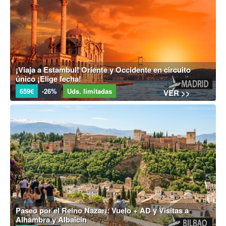
¡Viaja a Estambul! Oriente y Occidente en circuito
único ¡Elige fecha!
659€
-26%
Uds. limitadas
VER >>
Paseo por el Reino Nazarí: Vuelo + AD y Visitas a
Alhambra y Albaicín