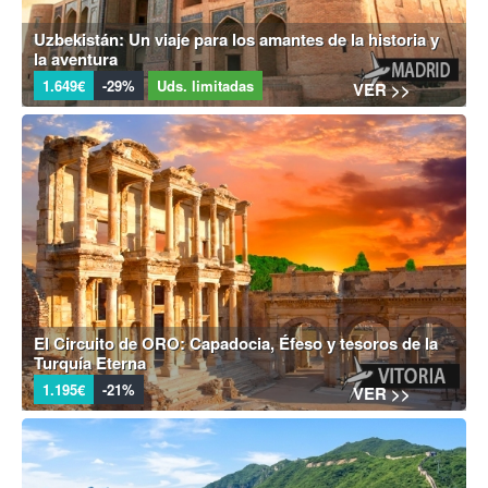
Uzbekistán: Un viaje para los amantes de la historia y
la aventura
1.649€
-29%
Uds. limitadas
VER >>
El Circuito de ORO: Capadocia, Éfeso y tesoros de la
Turquía Eterna
1.195€
-21%
VER >>