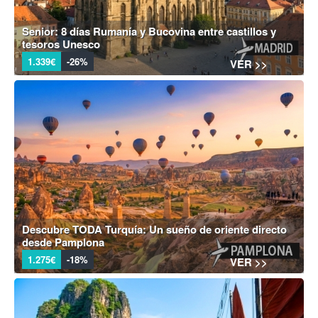
Senior: 8 días Rumanía y Bucovina entre castillos y
tesoros Unesco
1.339€
-26%
VER >>
Descubre TODA Turquía: Un sueño de oriente directo
desde Pamplona
1.275€
-18%
VER >>