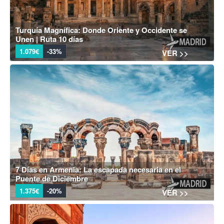
Turquía Magnífica: Donde Oriente y Occidente se
Unen | Ruta 10 días
1.079€
-33%
VER >>
7 Días en Armenia: La escapada necesaria en el
Puente de Diciembre
1.375€
-20%
VER >>