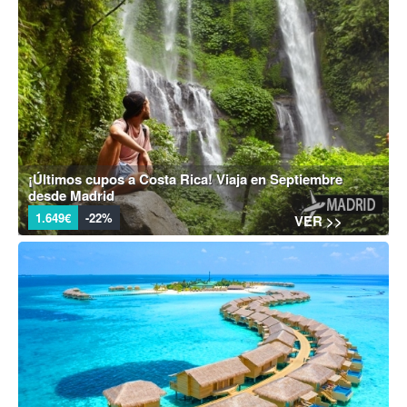
¡Últimos cupos a Costa Rica! Viaja en Septiembre
desde Madrid
1.649€
-22%
VER >>