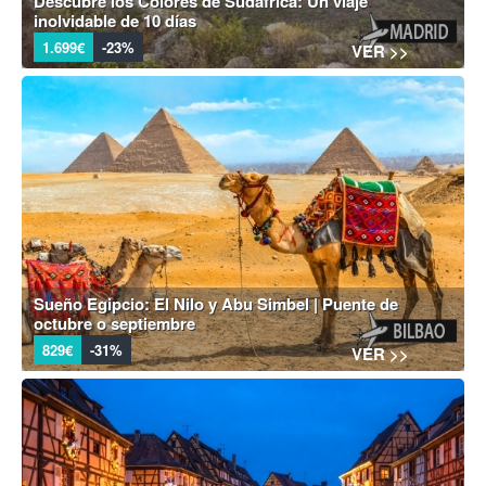
Descubre los Colores de Sudáfrica: Un viaje
inolvidable de 10 días
1.699€
-23%
VER >>
Sueño Egipcio: El Nilo y Abu Simbel | Puente de
octubre o septiembre
829€
-31%
VER >>