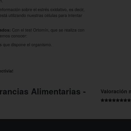
n.
nformación sobre el estrés oxidativo, es decir,
tá utilizando nuestras células para intentar
sados:
Con el test Ortomín, que se realiza con
dremos conocer:
es que dispone el organismo.
.
ctivia!
erancias Alimentarias -
Valoración 