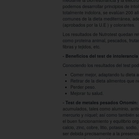
mediante la biorresonancia y la electro
podemos desarrollar principios de into
totalmente indolora, se evalúan 200 a
comunes de la dieta mediterránea, ade
(aprobados por la U.E ) y colorantes.
Los resultados de Nutrotest quedan ref
como proteina animal, pescados, frutas
fibras y tejidos, etc.
- Beneficios del test de intolerancia
Conociendo los resultados del test pod
Comer mejor, adaptando tu dieta a
Retirar de la dieta alimentos que n
Perder peso.
Mejorar tu salud.
- Test de metales pesados Ortomín:
acumulados, tales como aluminio, antim
mercurio y níquel; así como también s
el buen funcionamiento y equilibrio or
calcio, zinc, cobre, litio, potasio, sodi
ser debida precisamente a la presenci