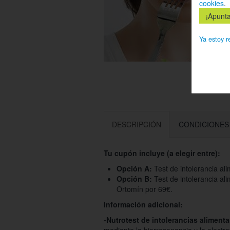
cookies
.
Ya estoy r
DESCRIPCIÓN
CONDICIONES
Tu cupón incluye (a elegir entre):
Opción A:
Test de intolerancia al
Opción B:
Test de intolerancia al
Ortomín por 69€.
Información adicional:
-Nutrotest de intolerancias alimenta