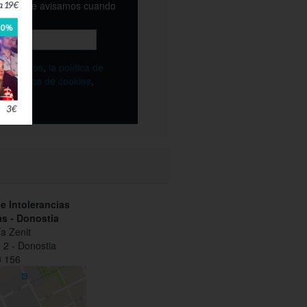
email y te avisamos cuando
ble
os
términos
,
la política de
y
la política de cookies
.
de Intolerancias
as - Donostia
ía Zenit
 2 - Donostia
 156