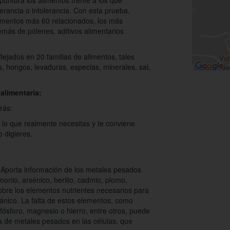
puntura los alimentos frente a los que
lerancia o intolerancia. Con esta prueba,
limentos más 60 relacionados, los más
más de pólenes, aditivos alimentarios
lejados en 20 familias de alimentos, tales
, hongos, levaduras, especias, minerales, sal,
 alimentaria:
rás:
 lo que realmente necesitas y te conviene.
o digieres.
Aporta información de los metales pesados
onio, arsénico, berilio, cadmio, plomo,
obre los elementos nutrientes necesarios para
gánico. La falta de estos elementos, como
o, fósforo, magnesio o hierro, entre otros, puede
a de metales pesados en las células, que