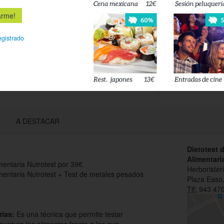
Déjanos tu 
esté disponi
egistrado
Acepto l
privacidad
A DESTACAR
Dietotest 
Alimentari
imentaria Nutrotest por 39€.
Herborister
imentaria Nutrotest + Test de metales pesados
Plaza Easo,
Tlf:
943 470
rias:
Es una técnica que permite testar