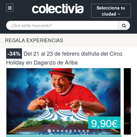
Selecciona tu
ciudad
Entrar
A Coruña
Alicante
Barcelona
REGALA EXPERIENCIAS
Registrarse
Bilbao
Burgos
Donostia
Del 21 al 23 de febrero disfruta del Circo
-34%
94 652 38 15 (L-V 10:30-15:00)
Holiday en Daganzo de Ariba
Gijón
Huesca
Logroño
¿Necesitas ayuda? Escríbenos
Madrid
Oviedo
Palencia
Pamplona
Santander
Tarragona
Valencia
Vitoria
Zaragoza
9,90€