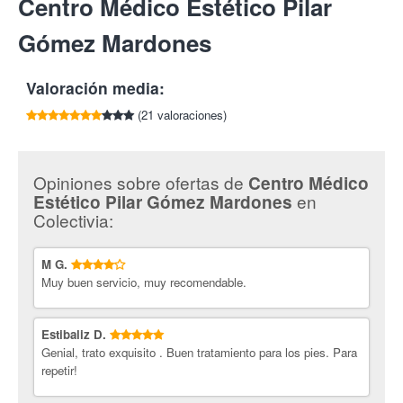
Centro Médico Estético Pilar
por cada amigo que compre esta oferta.
Tlf:
945 234 548
Pilar Gómez Mardones.
Profesional con más de 25 años
Gómez Mardones
trabajando en el sector. Dispone de tratamientos médico
estéticos faciales y corporales así como: rellenos de ácido
hialurónico, botox, depilación láser, tratamiento de varices,
Valoración media:
tratamiento de arrugas, celulitis...
(21 valoraciones)
¡Cuida tu cuerpo al detalle con Colectivia!
Opiniones sobre ofertas de
Centro Médico
en
Estético Pilar Gómez Mardones
Colectivia:
M G.
Muy buen servicio, muy recomendable.
Estibaliz D.
Genial, trato exquisito . Buen tratamiento para los pies. Para
repetir!