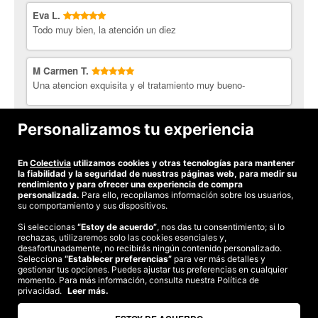
Eva L.
Todo muy bien, la atención un diez
M Carmen T.
Una atencion exquisita y el tratamiento muy bueno-
-
Personalizamos tu experiencia
Buen tratamiento y una buena atencion
En
Colectivia
utilizamos cookies y otras tecnologías para mantener
Ver todas las opiniones
la fiabilidad y la seguridad de nuestras páginas web, para medir su
rendimiento y para ofrecer una experiencia de compra
personalizada.
Para ello, recopilamos información sobre los usuarios,
su comportamiento y sus dispositivos.
Si seleccionas
“Estoy de acuerdo”
, nos das tu consentimiento; si lo
rechazas, utilizaremos solo las cookies esenciales y,
©2026 Colectivia
desafortunadamente, no recibirás ningún contenido personalizado.
Selecciona
Términos y condiciones
“Establecer preferencias”
|
Política de privacidad
para ver más detalles y
|
Política de cookies
|
gestionar tus opciones. Puedes ajustar tus preferencias en cualquier
Estudio turismo de verano 2020
momento. Para más información, consulta nuestra Política de
privacidad.
Leer más.
Compra segura
Te garantizamos el pago en todas tus compras