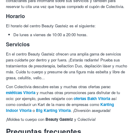
contactarles para informarte sobre sus servicios y también para
Mascarilla específica personalizada, según cada tipo de piel
23/09/2020
reservar tu cita una vez que hayas comprado el cupón de Colectivia.
y necesidad.
Fernando M.
8/10
Muy agradable y simpatícas.
Horario
* Toda la cosmética empleada es D'lucanni, la más alta gama
15/09/2020
de cosmética.
El horario del centro Beauty Gasteiz es el siguiente:
* Duración aproximada: 40 - 50 min.
Jessica D.
10/10
Fue un regalo para mi madre. Le encantó la
De lunes a viernes de 10:00 a 20:00 horas.
experiencia y sé que va a repetir Yo lo tendré en cuenta para
Masaje descontracturante Bellaction Duo:
futuros regalos
Servicios
27/03/2020
Bellaction duo trabaja zonas musculares completas,
En el centro Beauty Gasteiz ofrecen una amplia gama de servicios
comprobando zonas reflejas de los trayectos nerviosos que
Nagore A.
10/10
El personal encantador y el local muy
para cuidarte por dentro y por fuera. ¡Estarás radiante! Prueba sus
puedan haberse visto afectadas y por consiguiente
agradable y relajante
tratamientos de presoterapia, bellaction Duo, depilación láser y mucho
contracturadas.
27/02/2020
Se incidirá sobre las contracturas
con los
más. Cuida tu cuerpo y presume de una figura más esbelta y libre de
movimientos circulares de sus cabezales y aumentando la
Carmen P S.
6/10
Muy bueno
grasa, celulitis, vello...
presión progresivamente hasta conseguir que el tono muscular
14/10/2019
sea homogéneo.
Con Colectivia descubre estas y muchas otras ofertas parac
estéticas Vitoria
* Duración aproximada: 20 min.
y muchas otras promociones para disfrutar de tu
Igone O.
10/10
Totalmente recomendable! Excelentes
profesionales, me asesoraron en todas mis dudas respecto a
ocio: por ejemplo, puedes relajarte con
ofertas Bakh Vitoria
así
Criolipólisis para reducir grasa:
tratamientos de manera clara y sin compromiso , la presoterapia
como conducir un Kart de la mano de empresas como
Karting
es muy efectiva.precios asequibles, excelente trato e
Indoor Vitoria
Una novedosa
o
Big Karting Vitoria
técnica reductora
que consigue eliminar el tejido
. ¡Diversión asegurada!
instalaciones impecables. Volveré seguro .
adiposo evitando que vuelva a aparecer en el mismo lugar. Es
03/04/2019
¡Moldea tu cuerpo con
Beauty Gasteiz
y Colectivia!
una forma de
liposucción sin cirugía
que elimina los
adipocitos por congelación y los expulsa del organismo de forma
Preguntas frecuentes