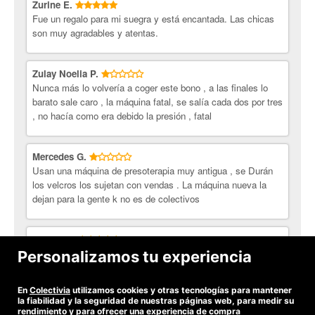
Zurine E.
Fue un regalo para mi suegra y está encantada. Las chicas
son muy agradables y atentas.
Zulay Noelia P.
Nunca más lo volvería a coger este bono , a las finales lo
barato sale caro , la máquina fatal, se salía cada dos por tres
, no hacía como era debido la presión , fatal
Mercedes G.
Usan una máquina de presoterapia muy antigua , se Durán
los velcros los sujetan con vendas . La máquina nueva la
dejan para la gente k no es de colectivos
Ainhoa V.
Me ha gustado mucho y la chica era un encanto. Muy
Personalizamos tu experiencia
recomendable
En
Colectivia
utilizamos cookies y otras tecnologías para mantener
Ver todas las opiniones
la fiabilidad y la seguridad de nuestras páginas web, para medir su
rendimiento y para ofrecer una experiencia de compra