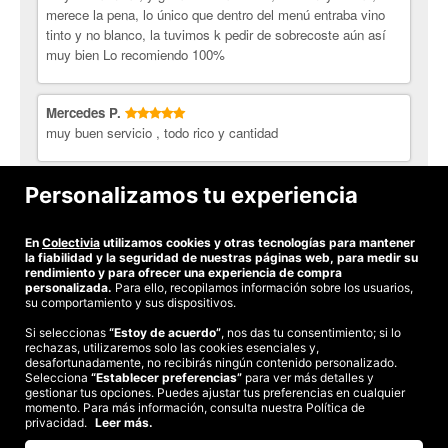
merece la pena, lo único que dentro del menú entraba vino
tinto y no blanco, la tuvimos k pedir de sobrecoste aún así
muy bien Lo recomiendo 100%
Mercedes P.
muy buen servicio , todo rico y cantidad
Veronica M.
Personalizamos tu experiencia
Buenisimo todo!! Repetiremos sin duda
En
Colectivia
utilizamos cookies y otras tecnologías para mantener
Ver todas las opiniones
la fiabilidad y la seguridad de nuestras páginas web, para medir su
rendimiento y para ofrecer una experiencia de compra
personalizada.
Para ello, recopilamos información sobre los usuarios,
su comportamiento y sus dispositivos.
Si seleccionas
“Estoy de acuerdo”
, nos das tu consentimiento; si lo
rechazas, utilizaremos solo las cookies esenciales y,
©2026 Colectivia
desafortunadamente, no recibirás ningún contenido personalizado.
Selecciona
“Establecer preferencias”
para ver más detalles y
Términos y condiciones
|
Política de privacidad
|
Política de cookies
|
gestionar tus opciones. Puedes ajustar tus preferencias en cualquier
Estudio turismo de verano 2020
momento. Para más información, consulta nuestra Política de
privacidad.
Leer más.
Compra segura