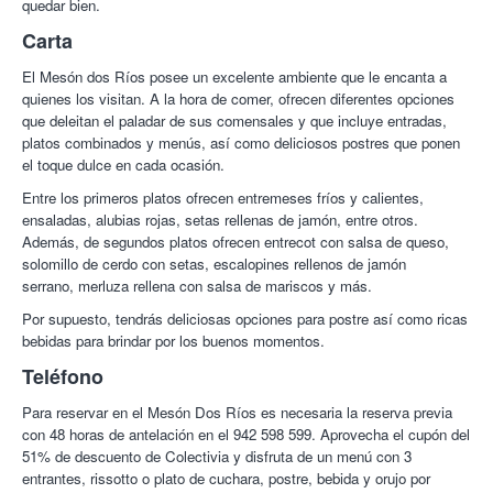
quedar bien.
para comer
Carta
06/05/2019
El Mesón dos Ríos posee un excelente ambiente que le encanta a
Jose Carlos C.
10/10
Todo estupendo volveré a repetir
quienes los visitan. A la hora de comer, ofrecen diferentes opciones
06/05/2019
que deleitan el paladar de sus comensales y que incluye entradas,
Mª José R.
10/10
Hemos acudido ya varias veces, y siempre ha
platos combinados y menús, así como deliciosos postres que ponen
sido un servicio rápido, atento, con buena cantidad de comida.
el toque dulce en cada ocasión.
Muy satisfechos
25/03/2019
Entre los primeros platos ofrecen entremeses fríos y calientes,
ensaladas, alubias rojas, setas rellenas de jamón, entre otros.
Juan A.
10/10
Excelente la cena y el trato, muy recomendable.
Además, de segundos platos ofrecen entrecot con salsa de queso,
21/11/2018
solomillo de cerdo con setas, escalopines rellenos de jamón
serrano, merluza rellena con salsa de mariscos y más.
Jose Carlos C.
10/10
Un lugar acogedor trato excelente
recomendable.
Por supuesto, tendrás deliciosas opciones para postre así como ricas
18/09/2018
bebidas para brindar por los buenos momentos.
Teléfono
Beatriz G.
8/10
Buen servicio y muy amables.
19/03/2018
Para reservar en el Mesón Dos Ríos es necesaria la reserva previa
con 48 horas de antelación en el 942 598 599. Aprovecha el cupón del
Tomas V.
10/10
muy bueno todo y buen servicio
51% de descuento de Colectivia y disfruta de un menú con 3
04/03/2018
entrantes, rissotto o plato de cuchara, postre, bebida y orujo por