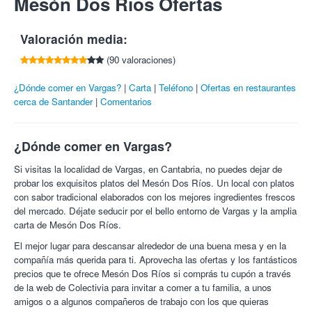
Mesón Dos Ríos Ofertas
por cada amigo que compre esta oferta.
Compra todos los que quieras para ti y para regalar.
María Jesus P.
10/10
todo perfecto
comidas del día a día como para celebraciones informales,
Necesaria reserva previa con 48 horas de antelación y
Postre casero a elegir según disponibilidad diaria.
25/05/2024
donde prima el buen trato y una experiencia gastronómica
cancelación en el 942 598 599. Reservas sujetas a
Valoración media:
basada en la calidad y la sencillez bien ejecutada.
Bebida:
disponibilidad del restaurante.
Iñigo A.
10/10
Se me olvidaba, los camareros super amables un
Un espacio perfecto para quienes buscan
10, no lo dudeis
comer bien, sentirse
Imprescindible presentar el cupón impreso.
(90 valoraciones)
Vino y casera.
30/12/2021
cómodos y disfrutar de una cocina honesta y reconocible
.
Cancelaciones con mínimo 48 horas de antelación.
¿Dónde comer en Vargas?
Carta
Teléfono
Ofertas en restaurantes
¡Disfruta de un buen menú con Colectivia!
Mercedes P.
10/10
muy buen servicio , todo rico y cantidad
cerca de Santander
Comentarios
16/09/2021
Veronica M.
10/10
Buenisimo todo!! Repetiremos sin duda
¿Dónde comer en Vargas?
27/05/2021
Si visitas la localidad de Vargas, en Cantabria, no puedes dejar de
Victoria P.
10/10
Estaba todo buenísimo y fueron muy amables.
probar los exquisitos platos del Mesón Dos Ríos. Un local con platos
Así da gusto. Volveremos seguro.
con sabor tradicional elaborados con los mejores ingredientes frescos
18/09/2020
del mercado. Déjate seducir por el bello entorno de Vargas y la amplia
Virginia G.
10/10
Super rico y abundante
carta de Mesón Dos Ríos.
29/06/2020
El mejor lugar para descansar alrededor de una buena mesa y en la
compañía más querida para ti. Aprovecha las ofertas y los fantásticos
Sergio G.
10/10
Buena comida, bien servidos, muy amables y por
precios que te ofrece Mesón Dos Ríos si comprás tu cupón a través
este precio. Impresionante, recomiendo el lugar sin duda.
11/01/2020
de la web de Colectivia para invitar a comer a tu familia, a unos
amigos o a algunos compañeros de trabajo con los que quieras
Jose Carlos C.
10/10
Perfecto un trato agradable un buen sitio