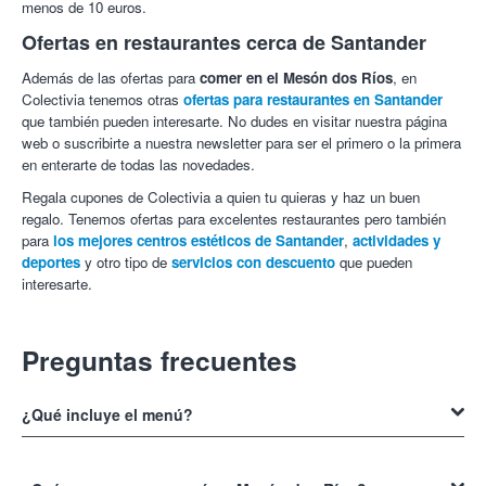
Valentin A.
8/10
Buen comida y buen servicio. Buen trato.
menos de 10 euros.
11/02/2018
Ofertas en restaurantes cerca de Santander
Juan Manuel I.
8/10
Muy buen trato en general y de Chiqui en
Además de las ofertas para
comer en el Mesón dos Ríos
, en
particular
Colectivia tenemos otras
ofertas para restaurantes en Santander
17/01/2018
que también pueden interesarte. No dudes en visitar nuestra página
Daniel G.
10/10
Inmejorable, muy profesionales y de trato
web o suscribirte a nuestra newsletter para ser el primero o la primera
estupendo, comida muy rica y abundante a un precio fenomenal
en enterarte de todas las novedades.
en un local muy agradable y amplio. 10 sobre 10.
21/05/2017
Regala cupones de Colectivia a quien tu quieras y haz un buen
regalo. Tenemos ofertas para excelentes restaurantes pero también
Cecilio R.
8/10
Servicio y atención correcta y agradable
para
los mejores centros estéticos de Santander
,
actividades y
26/04/2017
deportes
y otro tipo de
servicios con descuento
que pueden
interesarte.
Blanca Amelia F.
8/10
La comida fantástica,muy bien puesta y
unas raciones mas que generosas. La atención inmejorable.
Volveremos seguro
13/04/2017
Preguntas frecuentes
Mª Luz G.
8/10
Todo resultó bien.
17/12/2016
¿Qué incluye el menú?
Alberto R.
10/10
Muy buen servicio. Sitio recomendable.
Mesón dos Ríos
te ofrece un menú un poco diferente. Podrás
31/07/2016