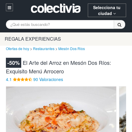
Selecciona tu
ciudad
Entrar
A Coruña
Alicante
Barcelona
REGALA EXPERIENCIAS
Registrarse
Bilbao
Burgos
Donostia
Ofertas de hoy
>
Restaurantes
>
Mesón Dos Ríos
94 652 38 15 (L-V 10:30-15:00)
Gijón
Huesca
Logroño
El Arte del Arroz en Mesón Dos Ríos:
-50%
¿Necesitas ayuda? Escríbenos
Exquisito Menú Arrocero
Madrid
Oviedo
Palencia
4.1
90 Valoraciones
Pamplona
Santander
Tarragona
Valencia
Vitoria
Zaragoza