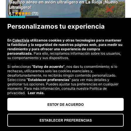
Bautizo aéreo en avión ultraligero en La Rioja ¡Nuevo
ultraligero!
4.1
(72)
94,90€
-25%
VER >>
Personalizamos tu experiencia
En
Colectivia
utilizamos cookies y otras tecnologías para mantener
la fiabilidad y la seguridad de nuestras páginas web, para medir su
©2026 Colectivia
rendimiento y para ofrecer una experiencia de compra
personalizada.
Para ello, recopilamos información sobre los usuarios,
Términos y condiciones
|
Política de privacidad
|
Política de cookies
|
su comportamiento y sus dispositivos.
Estudio turismo de verano 2020
Si seleccionas
“Estoy de acuerdo”
, nos das tu consentimiento; si lo
Compra segura
rechazas, utilizaremos solo las cookies esenciales y,
desafortunadamente, no recibirás ningún contenido personalizado.
Te garantizamos el pago en todas tus compras
Selecciona
“Establecer preferencias”
para ver más detalles y
gestionar tus opciones. Puedes ajustar tus preferencias en cualquier
momento. Para más información, consulta nuestra Política de
privacidad.
Leer más.
Somos agencia de viajes. CIE: 2313
ESTOY DE ACUERDO
ESTABLECER PREFERENCIAS