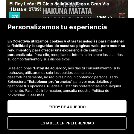
El Rey León: El Ciclo de la Vida llega a Gran Vía
¡Hasta el 27/09!
27€
VER >>
Personalizamos tu experiencia
En
Colectivia
utilizamos cookies y otras tecnologías para mantener
©2026 Colectivia
la fiabilidad y la seguridad de nuestras páginas web, para medir su
rendimiento y para ofrecer una experiencia de compra
Términos y condiciones
|
Política de privacidad
|
Política de cookies
|
personalizada.
Para ello, recopilamos información sobre los usuarios,
Estudio turismo de verano 2020
su comportamiento y sus dispositivos.
Compra segura
Si seleccionas
“Estoy de acuerdo”
, nos das tu consentimiento; si lo
rechazas, utilizaremos solo las cookies esenciales y,
Te garantizamos el pago en todas tus compras
desafortunadamente, no recibirás ningún contenido personalizado.
Selecciona
“Establecer preferencias”
para ver más detalles y
gestionar tus opciones. Puedes ajustar tus preferencias en cualquier
momento. Para más información, consulta nuestra Política de
Somos agencia de viajes. CIE: 2313
privacidad.
Leer más.
ESTOY DE ACUERDO
ESTABLECER PREFERENCIAS