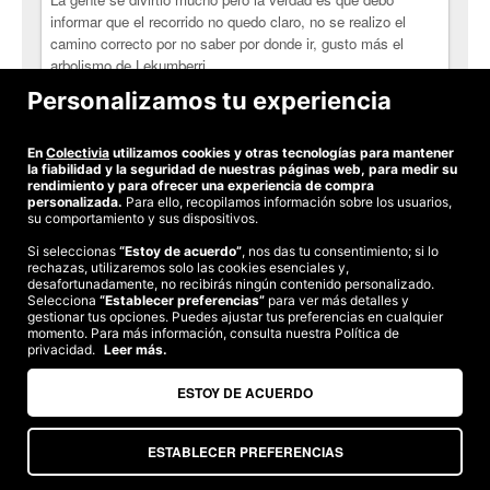
informar que el recorrido no quedo claro, no se realizo el
camino correcto por no saber por donde ir, gusto más el
arbolismo de Lekumberri.
Personalizamos tu experiencia
-
Para repetir!!!
En
Colectivia
utilizamos cookies y otras tecnologías para mantener
la fiabilidad y la seguridad de nuestras páginas web, para medir su
rendimiento y para ofrecer una experiencia de compra
personalizada.
Para ello, recopilamos información sobre los usuarios,
su comportamiento y sus dispositivos.
Si seleccionas
“Estoy de acuerdo”
, nos das tu consentimiento; si lo
rechazas, utilizaremos solo las cookies esenciales y,
©2026 Colectivia
desafortunadamente, no recibirás ningún contenido personalizado.
Selecciona
“Establecer preferencias”
para ver más detalles y
Términos y condiciones
|
Política de privacidad
|
Política de cookies
|
gestionar tus opciones. Puedes ajustar tus preferencias en cualquier
Estudio turismo de verano 2020
momento. Para más información, consulta nuestra Política de
privacidad.
Leer más.
Compra segura
Te garantizamos el pago en todas tus compras
ESTOY DE ACUERDO
ESTABLECER PREFERENCIAS
Somos agencia de viajes. CIE: 2313