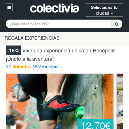
Selecciona tu
ciudad
Entrar
A Coruña
Alicante
Barcelona
REGALA EXPERIENCIAS
Registrarse
Bilbao
Burgos
Donostia
Vive una experiencia única en Rocópolis
-16%
94 652 38 15 (L-V 10:30-15:00)
¡Únete a la aventura!
Gijón
Huesca
Logroño
¿Necesitas ayuda? Escríbenos
3.9
68 Valoraciones
Madrid
Oviedo
Palencia
Pamplona
Santander
Tarragona
Valencia
Vitoria
Zaragoza
12,70€