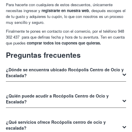
Para hacerte con cualquiera de estos descuentos, únicamente
necesitas ingresar y
registrarte en nuestra web
, después escoges el
de tu gusto y adquieres tu cupón, lo que con nosotros es un proceso
muy sencillo y seguro.
Finalmente te pones en contacto con el comercio, por el teléfono 948
302 437 para que definas fecha y hora de tu aventura. Ten en cuenta
que puedes
comprar todos los cupones que quieras.
Preguntas frecuentes
¿Dónde se encuentra ubicado Rocópolis Centro de Ocio y
Escalada?
Rocópolis Centro de Ocio y Escalada
se encuentra en Cañada Real,
20 31195, Berriplano en Navarra. Puedes visitarlo en su horario
¿Quién puede acudir a Rocópolis Centro de Ocio y
laboral que es de lunes a jueves de 08:00 a 21:45, viernes de 08:00 a
Escalada?
21:00, sábados de 10:30 a 21:00, domingos y festivos de 10:30 a
20:00.
A
Rocópolis Centro de Ocio y Escalada
pueden acudir personas de
todas las edades ya que sus diversiones son aptas para toda la
¿Qué servicios ofrece Rocópolis centro de ocio y
familia. Poseen monitores y equipos que brindan una alta seguridad
escalada?