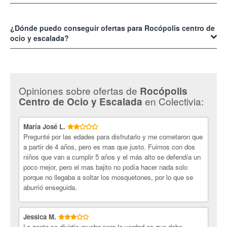
para que cualquier público se divierta sin preocupaciones.
Los servicios que ofrece
Rocópolis Centro de Ocio y Escalada
son
muchos para tu disfrute, entre ellos tienes 2 parques de aventuras
¿Dónde puedo conseguir ofertas para Rocópolis centro de
aéreos, muros de escalada en diversas modalidades, gimnasio, un
ocio y escalada?
gran estacionamiento, bar – restaurante donde podrás disfrutar de las
mejores comidas y bebidas, etc.
Conseguir ofertas para Rocópolis Centro de Ocio y Escalada
es muy
fácil, solo entras te suscribes en
https://www.colectivia.com/
, en su
newslwttwer encontraras todas la opciones que tiene para ti este
Opiniones sobre ofertas de
Rocópolis
comercio. Se seguro que encuentras varias que se ajusten a tu gusto
en Colectivia:
Centro de Ocio y Escalada
y presupuesto.
María José L.
Pregunté por las edades para disfrutarlo y me cometaron que
a partir de 4 años, pero es mas que justo. Fuimos con dos
niños que van a cumplir 5 años y el más alto se defendía un
poco mejor, pero el mas bajito no podía hacer nada solo
porque no llegaba a soltar los mosquetones, por lo que se
aburrió enseguida.
Jessica M.
La gente se divirtio mucho pero la verdad es que debo