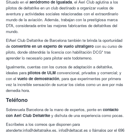
deltatrike en un club de vuelo de ultraligeros, con la finalidad de
Situado en el
aeródromo de Igualada
, el Aeri Club aglutina a los
organizar vuelos de aventura y demás actividades sociales
pilotos de deltatrike en un club destinado a organizar vuelos de
relacionadas.
aventura y actividades sociales relacionadas con el extraordinario
mundo de la aviación. Además, trabajan con la prestigiosa marca
Así mismo ofrecen vuelos en Deltatrike, de manos de la
DTA, considerada entre las mejores fabricantes de deltatrikes del
prestigiosa marca DTA, considerada uno de las mejores
mundo.
fabricantes de deltatrikes del mundo. Su confianza se debe a su
capacidad todo terreno, siendo en este sentido el Voyageur la
ElAeri Club Deltatrike de Barcelona también te brinda la oportunidad
mejor máquina que se fabrica actualmente.
de
convertirte en un experto de vuelo ultraligero
con su curso de
piloto, donde obtendrás la licencia con habilitación DCG* tras
¡Con Colectivia experiencias inolvidables!
aprender lo necesario para pilotar este todoterreno.
Igualmente, cuentas con los cursos de adaptación a deltatrike,
ideales para
pilotos de ULM
convencional, privados y comercial; y
con el
vuelo de demostración
, para que experimentes por primera
vez la increíble sensación de surcar los cielos como un ave por más
demedia hora.
Teléfono
Sobrevuela Barcelona de la mano de expertos, ponte en
contacto
con Aeri Club Deltatrike
y disfruta de una experiencia como pocas.
Escríbeles a los correos que disponen para
atenderte:info@deltatraike.es, info@deltacat.es o llámalos por el 696