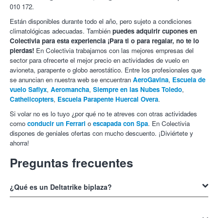
010 172.
Están disponibles durante todo el año, pero sujeto a condiciones
climatológicas adecuadas. También
puedes adquirir cupones en
Colectivia para esta experiencia ¡Para ti o para regalar, no te lo
pierdas!
En Colectivia trabajamos con las mejores empresas del
sector para ofrecerte el mejor precio en actividades de vuelo en
avioneta, parapente o globo aerostático. Entre los profesionales que
se anuncian en nuestra web se encuentran
AeroGavina
,
Escuela de
vuelo Saflyx
,
Aeromancha
,
Siempre en las Nubes Toledo
,
Cathelicopters
,
Escuela Parapente Huercal Overa
.
Si volar no es lo tuyo ¿por qué no te atreves con otras actividades
como
conducir un Ferrari
o
escapada con Spa
. En Colectivia
dispones de geniales ofertas con mucho descuento. ¡Diviértete y
ahorra!
Preguntas frecuentes
¿Qué es un Deltatrike biplaza?
Un Deltatrike es un ultraligero que se distingue por su superior