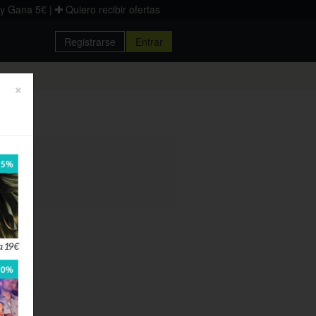
 y Gana 5€
|
Quiero recibir ofertas
Registrarse
Entrar
Donostia
×
Palencia
Zaragoza