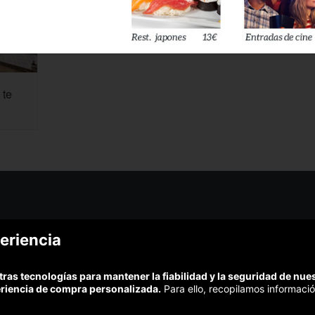
 te
¿Podem
eriencia
¿Cómo funciona Colectivia?
Esc
Preguntas frecuentes
Promociona tu negocio
(Te resp
tras tecnologías para mantener la fiabilidad y la seguridad de nu
Trabaja con nosotros
Comp
eriencia de compra personalizada.
Para ello, recopilamos informació
Estudio turismo de verano 2020
Te garant