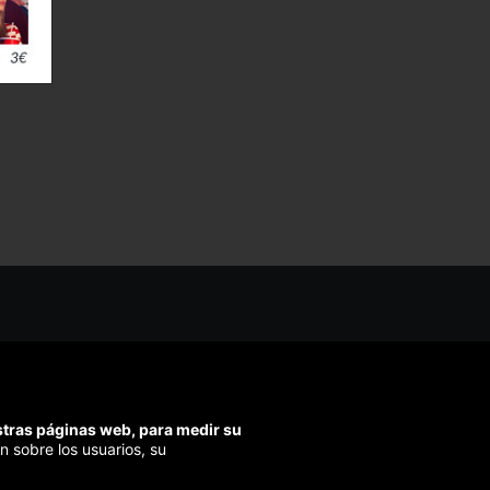
os ayudarte?
ríbenos
ondemos en menos de 48h)
estras páginas web, para medir su
ra segura
n sobre los usuarios, su
izamos el pago en todas tus compras