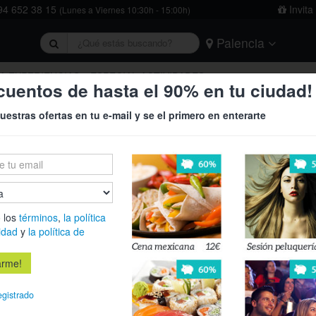
4 652 38 15
Invita
(Lunes a Viernes 10:30h - 15:00h)
Palencia
rivacidad
y
la política de cookies
.
Barcelona
Bilbao
Burgos
A EXPERIENCIAS
ESPECIAL ACTIVIDADES
cuentos de hasta el 90% en tu ciudad!
Logroño
Madrid
Oviedo
uestras ofertas en tu e-mail y se el primero en enterarte
Tarragona
Valencia
Vitoria
 los
términos
,
la política
idad
y
la política de
13%
egistrado