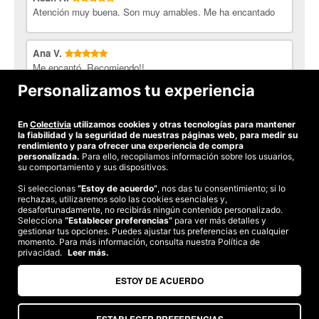
Atención muy buena. Son muy amables. Me ha encantado
Ana V.
Me encantó. Recomiendo!!
Personalizamos tu experiencia
Ani L.
muy buena profesional
En
Colectivia
utilizamos cookies y otras tecnologías para mantener
la fiabilidad y la seguridad de nuestras páginas web, para medir su
rendimiento y para ofrecer una experiencia de compra
personalizada.
Para ello, recopilamos información sobre los usuarios,
su comportamiento y sus dispositivos.
Si seleccionas
“Estoy de acuerdo”
, nos das tu consentimiento; si lo
rechazas, utilizaremos solo las cookies esenciales y,
©2026 Colectivia
desafortunadamente, no recibirás ningún contenido personalizado.
Selecciona
“Establecer preferencias”
para ver más detalles y
Términos y condiciones
|
Política de privacidad
|
Política de cookies
|
gestionar tus opciones. Puedes ajustar tus preferencias en cualquier
Estudio turismo de verano 2020
momento. Para más información, consulta nuestra Política de
privacidad.
Leer más.
Compra segura
Te garantizamos el pago en todas tus compras
ESTOY DE ACUERDO