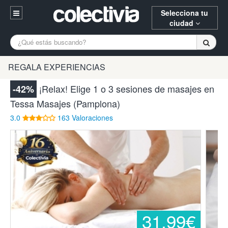
Selecciona tu
ciudad
Entrar
A Coruña
Alicante
Barcelona
REGALA EXPERIENCIAS
Registrarse
Bilbao
Burgos
Donostia
¡Relax! Elige 1 o 3 sesiones de masajes en
-42%
94 652 38 15 (L-V 10:30-15:00)
Tessa Masajes (Pamplona)
Gijón
Huesca
Logroño
¿Necesitas ayuda? Escríbenos
3.0
163 Valoraciones
Madrid
Oviedo
Palencia
Pamplona
Santander
Tarragona
Valencia
Vitoria
Zaragoza
31,99€