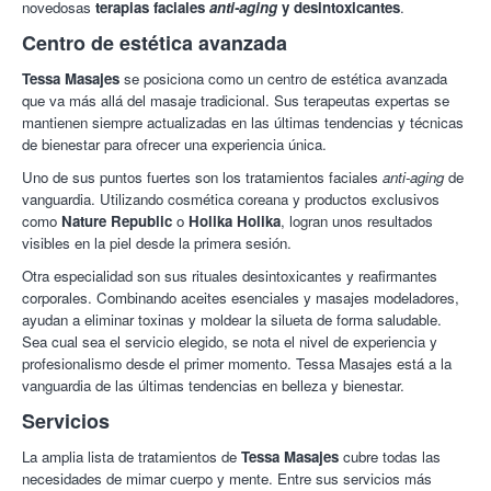
novedosas
terapias faciales
anti-aging
y desintoxicantes
.
Ana V.
10/10
Me encantó. Recomiendo!!
Centro de estética avanzada
18/11/2019
Tessa Masajes
se posiciona como un centro de estética avanzada
Ani L.
8/10
muy buena profesional
que va más allá del masaje tradicional. Sus terapeutas expertas se
27/12/2017
mantienen siempre actualizadas en las últimas tendencias y técnicas
de bienestar para ofrecer una experiencia única.
Uno de sus puntos fuertes son los tratamientos faciales
anti-aging
de
vanguardia. Utilizando cosmética coreana y productos exclusivos
como
Nature Republic
o
Holika Holika
, logran unos resultados
visibles en la piel desde la primera sesión.
Otra especialidad son sus rituales desintoxicantes y reafirmantes
corporales. Combinando aceites esenciales y masajes modeladores,
ayudan a eliminar toxinas y moldear la silueta de forma saludable.
Sea cual sea el servicio elegido, se nota el nivel de experiencia y
profesionalismo desde el primer momento. Tessa Masajes está a la
vanguardia de las últimas tendencias en belleza y bienestar.
Servicios
La amplia lista de tratamientos de
Tessa Masajes
cubre todas las
necesidades de mimar cuerpo y mente. Entre sus servicios más