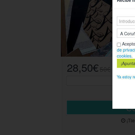
Recibe n
Acepto
de privac
cookies
.
28,50€
50€
Ya estoy r
¡Ti