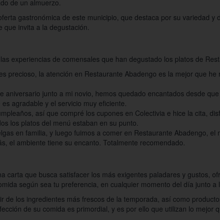
ado de un almuerzo.
erta gastronómica de este municipio, que destaca por su variedad y de
 que invita a la degustación.
e las experiencias de comensales que han degustado los platos de Re
o es precioso, la atención en Restaurante Abadengo es la mejor que he
i de aniversario junto a mi novio, hemos quedado encantados desde que
es agradable y el servicio muy eficiente.
mpleaños, así que compré los cupones en Colectivia e hice la cita, di
odos los platos del menú estaban en su punto.
uelgas en familia, y luego fuimos a comer en Restaurante Abadengo, 
ás, el ambiente tiene su encanto. Totalmente recomendado.
 carta que busca satisfacer los más exigentes paladares y gustos, of
comida según sea tu preferencia, en cualquier momento del día junto a
tir de los ingredientes más frescos de la temporada, así como product
ección de su comida es primordial, y es por ello que utilizan lo mejor