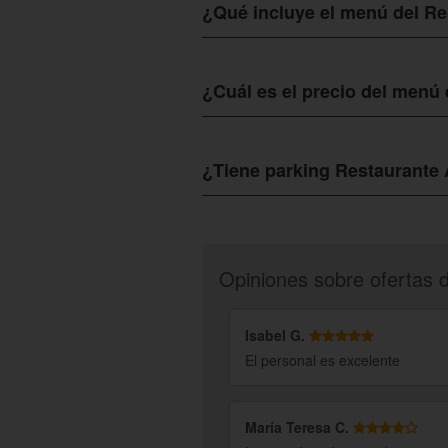
embargo, puedes tener la seguridad qu
¿Qué incluye el menú del R
El
Restaurante Abadengo
ofrece un men
ensalada, tabla de ibéricos, postre de l
¿Cuál es el precio del men
El precio del menú Chuletón Alto del
R
tiene un descuento del 44% sobre la tar
¿Tiene parking Restaurant
Si, el
Restaurante Abadengo
cuenta con
está bien resguardado.
Opiniones sobre ofertas 
Isabel G.
El personal es excelente
María Teresa C.