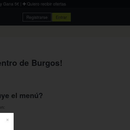
 y Gana 5€
|
Quiero recibir ofertas
Registrarse
Entrar
Donostia
Palencia
Zaragoza
entro de Burgos!
uye el menú?
n:
icos
×