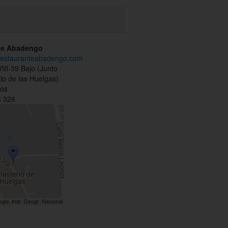
te Abadengo
.restauranteabadengo.com
VIII-39 Bajo (Junto
io de las Huelgas)
gos
 326