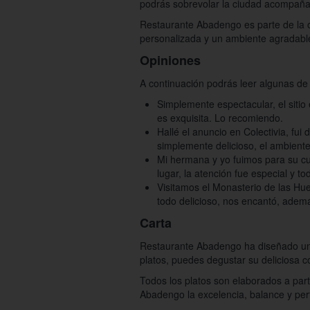
podrás sobrevolar la ciudad acompañ
Restaurante Abadengo es parte de la of
personalizada y un ambiente agradable
Opiniones
A continuación podrás leer algunas d
Simplemente espectacular, el siti
es exquisita. Lo recomiendo.
Hallé el anuncio en Colectivia, fu
simplemente delicioso, el ambiente 
Mi hermana y yo fuimos para su cu
lugar, la atención fue especial y t
Visitamos el Monasterio de las H
todo delicioso, nos encantó, adem
Carta
Restaurante Abadengo ha diseñado una
platos, puedes degustar su deliciosa 
Todos los platos son elaborados a par
Abadengo la excelencia, balance y perf