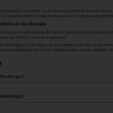
ersatilidad y creatividad, es por ello que los fines de semana ofrece
 un ambiente cálido, los días de descanso son la oportunidad perfecta
sterio de las Huelgas
onstrucciones más antiguas de España, visitar esta icónica construcci
historia que labraron nuestros antepasados.
 de las Huelgas, lo más seguro es que quieras comer algo, en las inme
staurante Abadengo por ofrecer deliciosos platos, amplia variedad, cali
s
e Abadengo?
icado en el número 09001 de Burgos, específicamente en la calle Alfo
a del centro de la ciudad. Su teléfono es el 947 206 326 a través del c
 Abadengo?
co de opciones que se adaptan al gusto del cliente, por ello es difícil