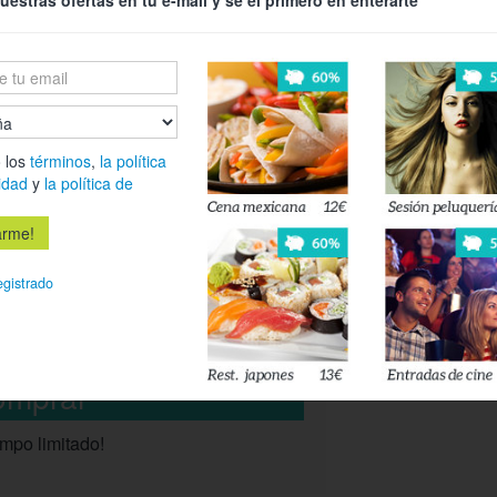
uestras ofertas en tu e-mail y se el primero en enterarte
Asadillo de p
Entrante caliente:
Tortilla de ba
La carne:
 los
términos
,
la política
Chuletón sin 
idad
y
la política de
guarnición
Postre:
44%
Sorbete de la
egistrado
Cantidad:
2
Pan.
Total:
57€
empo limitado!