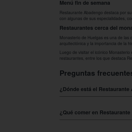
Menú fin de semana
Restaurante Abadengo destaca por su v
con algunas de sus especialidades, con
Restaurantes cerca del mona
Monasterio de Huelgas es una de las c
arquitectónica y la importancia de la 
Luego de visitar el icónico Monasterio
restaurantes, entre los que destaca Re
Preguntas frecuente
¿Dónde está el Restaurant
Restaurante Abadengo
se encuentra ub
al Monasterio de las Huelgas, muy cerc
¿Qué comer en Restaurante
apartar cupos.
Restaurante Abadengo
ofrece un abani