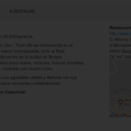
A DESTACAR
Restauran
http://www
or 28,50€/persona.
C/ Alfonso 
r, olor... Todo ello se entremezcla en el
al Monaster
marco incomparable, junto al Real
09001 Bur
del centro de la ciudad de Burgos.
Tlf:
947 206
atos como tostas, raciones, huevos revueltos,
sa, cocinado con mucho mimo.
 una agradable velada y disfrutar con tus
 para reuniones y celebraciones.
on Colectivia!