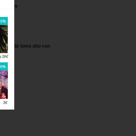
imientos
calao
hueso de lomo alto con
 casa