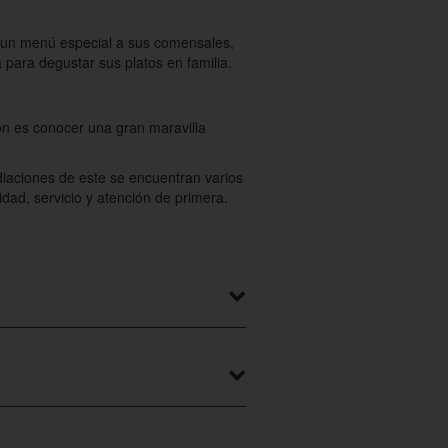
n un menú especial a sus comensales,
 para degustar sus platos en familia.
ón es conocer una gran maravilla
diaciones de este se encuentran varios
dad, servicio y atención de primera.
nso VII-39 bajo, concretamente junto
ual puedes solicitar información o
 hacer una recomendación, sin