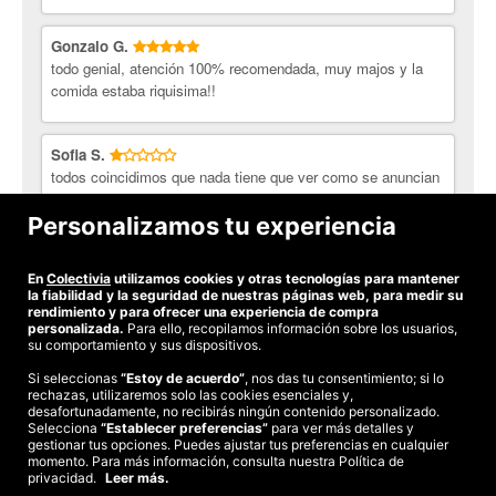
Gonzalo G.
todo genial, atención 100% recomendada, muy majos y la
comida estaba riquisima!!
Sofia S.
todos coincidimos que nada tiene que ver como se anuncian
o como abrieron con pasta fresca y artesana es congelada
como las multinacionales solo que sin apenas ingredientes
Personalizamos tu experiencia
FATAL
En
Colectivia
utilizamos cookies y otras tecnologías para mantener
Ver todas las opiniones
la fiabilidad y la seguridad de nuestras páginas web, para medir su
rendimiento y para ofrecer una experiencia de compra
personalizada.
Para ello, recopilamos información sobre los usuarios,
su comportamiento y sus dispositivos.
Si seleccionas
“Estoy de acuerdo”
, nos das tu consentimiento; si lo
rechazas, utilizaremos solo las cookies esenciales y,
©2026 Colectivia
desafortunadamente, no recibirás ningún contenido personalizado.
Selecciona
“Establecer preferencias”
para ver más detalles y
Términos y condiciones
|
Política de privacidad
|
Política de cookies
|
gestionar tus opciones. Puedes ajustar tus preferencias en cualquier
Estudio turismo de verano 2020
momento. Para más información, consulta nuestra Política de
privacidad.
Leer más.
Compra segura