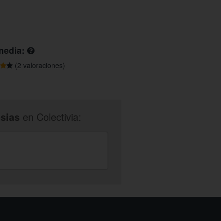
media:
(2 valoraciones)
esias
en Colectivia: