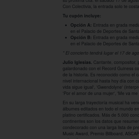
su próxima cita: el sábado 17 de agos
Con Colectivia, la entrada solo te cost
Tu cupón incluye:
Opción A:
Entrada en grada media 
en el Palacio de Deportes de Sant
Opción B:
Entrada en grada media 
en el Palacio de Deportes de Sant
* El concierto tendrá lugar el 17 de ag
Julio Iglesias.
Cantante, compositor, 
galardonado con el Record Guiness com
de la historia. Es reconocido como el
nivel internacional hasta hoy día con 
vida sigue igual', 'Gwendolyne' (interp
'Por el amor de una mujer', 'Me va me 
En su larga trayectoría musical ha ve
álbumes editados en todo el mundo en
platino certificados. Más de 5.000 con
continentes son los datos que resumen l
condecorado con una larga lista de 
Music Award, Premio Billboard, ASCAP