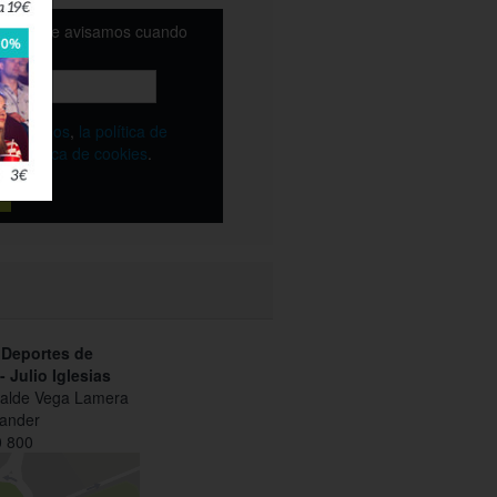
email y te avisamos cuando
ble
os
términos
,
la política de
y
la política de cookies
.
 Deportes de
 Julio Iglesias
calde Vega Lamera
ander
 800