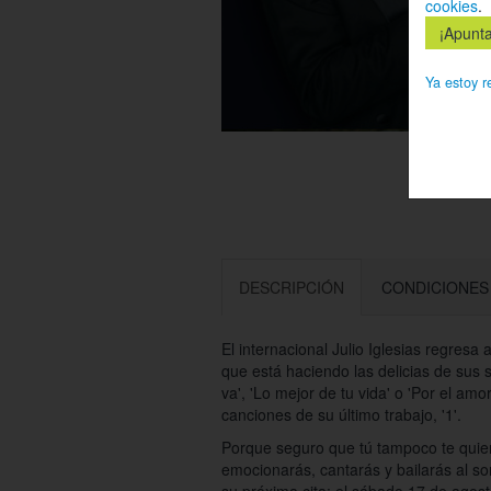
cookies
.
Ya estoy r
DESCRIPCIÓN
CONDICIONES
El internacional Julio Iglesias regresa
que está haciendo las delicias de sus
va', 'Lo mejor de tu vida' o 'Por el amo
canciones de su último trabajo, '1'.
Porque seguro que tú tampoco te quier
emocionarás, cantarás y bailarás al so