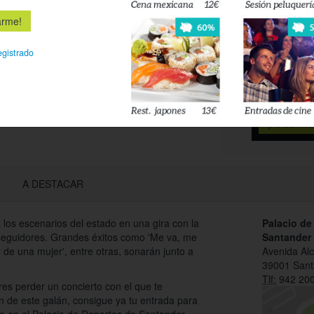
Déjanos tu 
esté disponi
egistrado
Acepto l
privacidad
A DESTACAR
 a los escenarios del estado en una gira con la
Palacio de
 seguidores. Grandes éxitos como 'Me va, me
Santander -
r de una mujer', entre otras, sonarán junto a
Avenida Al
39001 Sant
Tlf:
942 200
es perder un concierto con el que te
n de este galán, consigue ya tu entrada para