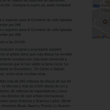
to en el Palacio de Deportes de Santander.
ará 25€. ¡Compra tu cupón ya, están limitados!
o superior para el Concierto de Julio Iglesias
ander por 25€.
o superior para el Concierto de Julio Iglesias
ander por 49€.
osto a las 23:00h.
productor musical y empresario español
o el artista latino que más discos ha vendido
 cantante europeo con más éxito comercial a
canciones que le han valido la fama como 'La
retada en Eurovisión), 'Un Canto a Galicia',
va', entre otras muchas otras.
ndido más de 300 millones de discos de sus 80
 14 idiomas y más de 2.600 discos de oro y
ciertos, 60 millones de espectadores y cinco
os directos de este artista internacional,
premios como Grammy y Grammy Latino, World
, American Music Award y Premio Lo Nuestro