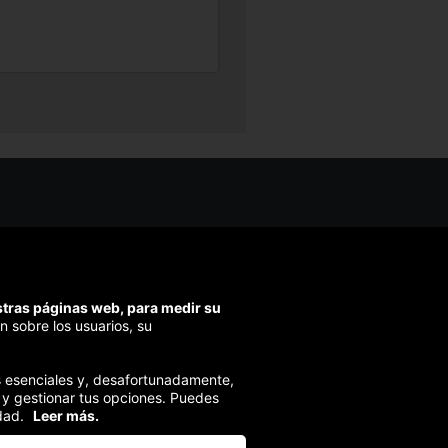
os ayudarte?
ríbenos
ondemos en menos de 48h)
estras páginas web, para medir su
ra segura
n sobre los usuarios, su
izamos el pago en todas tus compras
ies esenciales y, desafortunadamente,
 y gestionar tus opciones. Puedes
dad.
Leer más.