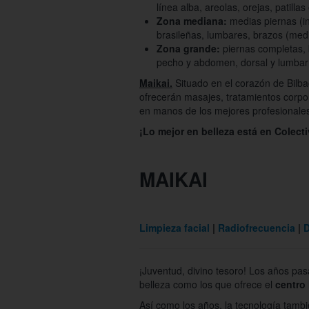
línea alba, areolas, orejas, patillas 
Zona mediana:
medias piernas (inc
brasileñas, lumbares, brazos (medio
Zona grande:
piernas completas, b
pecho y abdomen, dorsal y lumbar
Maikai.
Situado en el corazón de Bilbao
ofrecerán masajes, tratamientos corpo
en manos de los mejores profesionale
¡Lo mejor en belleza está en Colecti
MAIKAI
Limpieza facial
Radiofrecuencia
¡Juventud, divino tesoro! Los años p
belleza como los que ofrece el
centro
Así como los años, la tecnología tam