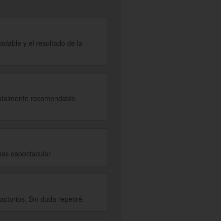
jantes, circuitos de spa, botox y
adable y el resultado de la
 Totalmente recomendable.
ñas espectacular
actorios. Sin duda repetiré.