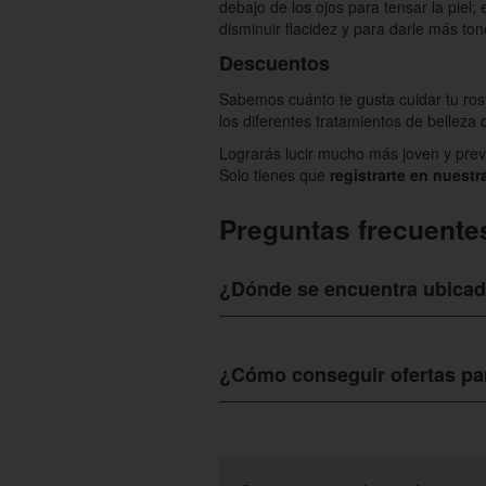
debajo de los ojos para tensar la piel;
disminuir flacidez y para darle más tono
Descuentos
Sabemos cuánto te gusta cuidar tu ros
los diferentes tratamientos de belleza
Lograrás lucir mucho más joven y prev
Solo tienes que
registrarte en nuest
Preguntas frecuente
¿Dónde se encuentra ubicad
MAIKAI
cuenta con una ubicación estra
caminata y la mejor comida luego de tu
¿Cómo conseguir ofertas p
Si estás buscando ofertas de verdad p
Te invitamos a suscribirte en nuestra