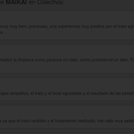
 relacionadas con el cuidado del rostro y el cuerpo como masajes rela
de
MAIKAI
en Colectivia:
muy muy bien, preciosas, una experiencia muy positiva por el trato agr
la.
realizó la limpieza como persona un cielo, como profesional un diez.
r simpática, el trato y el local agradable y el resultado de las pesta
ya que el trato recibido y el tratamiento realizado, han sido muy satisf