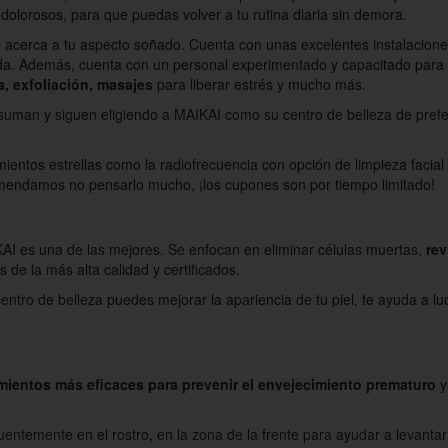
 dolorosos, para que puedas volver a tu rutina diaria sin demora.
 acerca a tu aspecto soñado. Cuenta con unas excelentes instalacione
a. Además, cuenta con un personal experimentado y capacitado para pr
a, exfoliación, masajes
para liberar estrés y mucho más.
suman y siguen eligiendo a MAIKAI como su centro de belleza de prefer
entos estrellas como la radiofrecuencia con opción de limpieza facial
omendamos no pensarlo mucho, ¡los cupones son por tiempo limitado!
KAI es una de las mejores. Se enfocan en eliminar células muertas,
rev
s de la más alta calidad y certificados.
centro de belleza puedes mejorar la apariencia de tu piel, te ayuda a lu
amientos más eficaces para prevenir el envejecimiento prematuro
y
ntemente en el rostro, en la zona de la frente para ayudar a levantar 