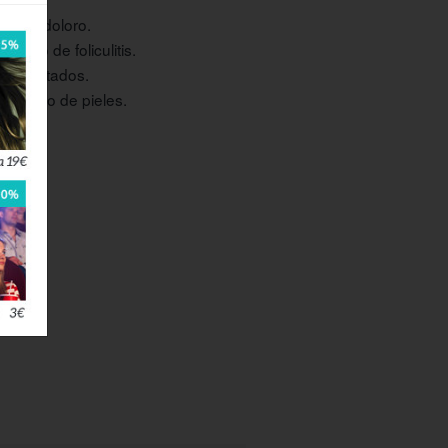
 e indoloro.
miento de foliculitis.
 enquistados.
todo tipo de pieles.