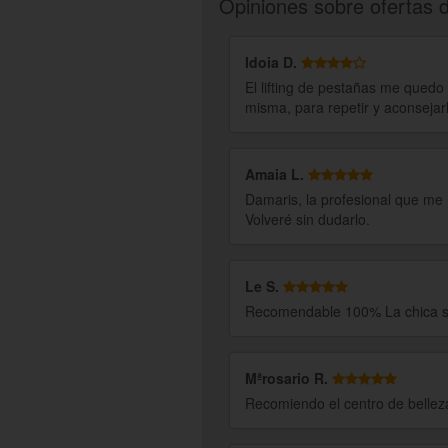
disfrutar además de muchas más ofertas
Opiniones sobre ofertas 
mucho más.
Idoia D.
El lifting de pestañas me quedo 
misma, para repetir y aconsejar
Amaia L.
Damaris, la profesional que me 
Volveré sin dudarlo.
Le S.
Recomendable 100% La chica súpe
Mªrosario R.
Recomiendo el centro de belleza 