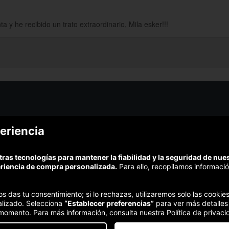
a y he recibido un trato extraordinario, Mila esker!!!
¿Podem
eriencia
¿Cómo funciona Colectivia?
Esc
Preguntas frecuentes
Promociona tu negocio
(Te resp
tras tecnologías para mantener la fiabilidad y la seguridad de nu
Trabaja con nosotros
Comp
eriencia de compra personalizada.
Para ello, recopilamos informació
Estudio turismo de verano 2020
Te garant
Síguenos:
nos das tu consentimiento; si lo rechazas, utilizaremos solo las cook
alizado. Selecciona
“Establecer preferencias”
para ver más detalles
 momento. Para más información, consulta nuestra Política de privaci