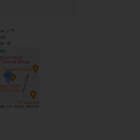
ua, n º7
009
26 18