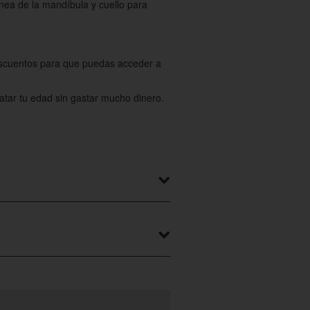
línea de la mandíbula y cuello para
cuentos para que puedas acceder a
atar tu edad sin gastar mucho dinero.
ales donde puedes disfrutar de una
8010.
irte a nuestra web de Colectivia.
uno de los primeros en enterarte y