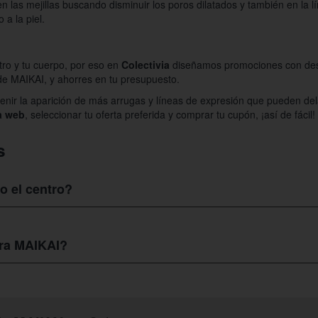
 en las mejillas buscando disminuir los poros dilatados y también en la 
 a la piel.
tro y tu cuerpo, por eso en
Colectivia
diseñamos promociones con des
 de MAIKAI, y ahorres en tu presupuesto.
enir la aparición de más arrugas y líneas de expresión que pueden del
ra web
, seleccionar tu oferta preferida y comprar tu cupón, ¡así de fácil!
s
o el centro?
tégica en el corazón de Bilbao, cerca a restaurantes y puntos comerci
 tratamiento. El Centro lo encuentra en Pérez Galdós n.º 5, Bilbao – 4
ara MAIKAI?
ara algunos de los
tratamientos de belleza de MAIKAI
, solo debes dirig
 web para que así cada vez que renovemos ofertas de este centro seas 