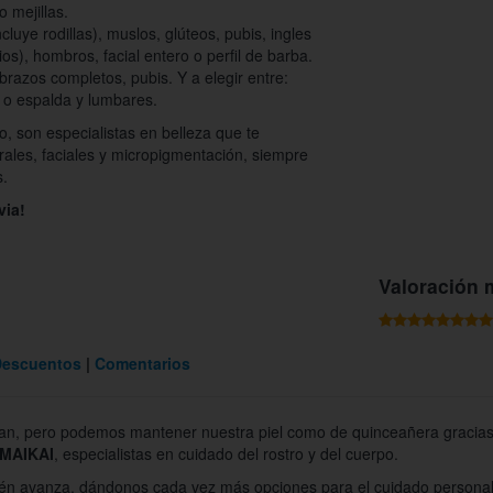
o mejillas.
luye rodillas), muslos, glúteos, pubis, ingles
s), hombros, facial entero o perfil de barba.
razos completos, pubis. Y a elegir entre:
 o espalda y lumbares.
, son especialistas en belleza que te
rales, faciales y micropigmentación, siempre
s.
via!
Valoración 
Descuentos
Comentarios
asan, pero podemos mantener nuestra piel como de quinceañera gracias
 MAIKAI
, especialistas en cuidado del rostro y del cuerpo.
bién avanza, dándonos cada vez más opciones para el cuidado persona