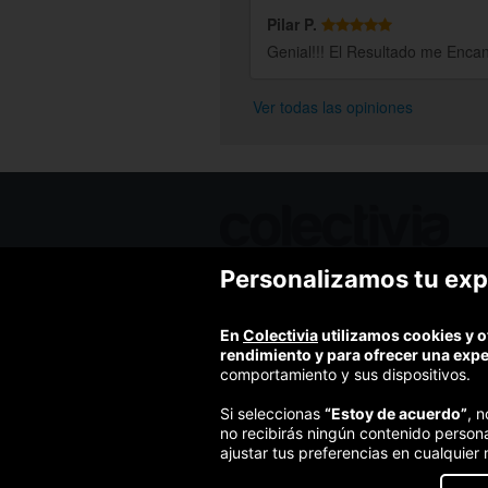
Pilar P.
Genial!!! El Resultado me Encant
Ver todas las opiniones
Personalizamos tu exp
Ofertas de hoy
Blog
Contacto
En
Colectivia
utilizamos cookies y o
Términos y condiciones
rendimiento y para ofrecer una exp
Política de privacidad y aviso legal
comportamiento y sus dispositivos.
Política de cookies
Si seleccionas
“Estoy de acuerdo”
, 
no recibirás ningún contenido person
ajustar tus preferencias en cualquier