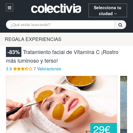
Selecciona tu
ciudad
Entrar
A Coruña
Alicante
Barcelona
REGALA EXPERIENCIAS
Registrarse
Bilbao
Burgos
Donostia
Tratamiento facial de Vitamina C ¡Rostro
-83%
94 652 38 15 (L-V 10:30-15:00)
más luminoso y terso!
Gijón
Huesca
Logroño
¿Necesitas ayuda? Escríbenos
3.9
7 Valoraciones
Madrid
Oviedo
Palencia
Pamplona
Santander
Tarragona
Valencia
Vitoria
Zaragoza
29€