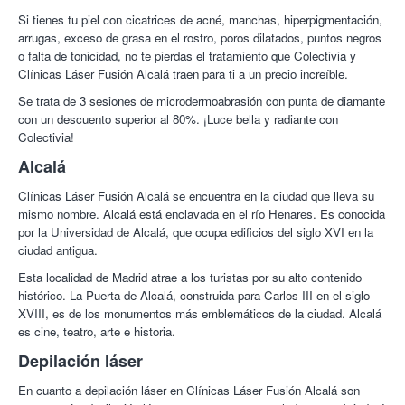
conseguirá hacer de ese acto de cuidado y prevención un
Si tienes tu piel con cicatrices de acné, manchas, hiperpigmentación,
agradable momento.
arrugas, exceso de grasa en el rostro, poros dilatados, puntos negros
o falta de tonicidad, no te pierdas el tratamiento que Colectivia y
¡Los mejores tratamientos para tu piel están en Colectivia!
Clínicas Láser Fusión Alcalá traen para ti a un precio increíble.
Se trata de 3 sesiones de microdermoabrasión con punta de diamante
con un descuento superior al 80%. ¡Luce bella y radiante con
Colectivia!
Alcalá
Clínicas Láser Fusión Alcalá se encuentra en la ciudad que lleva su
mismo nombre. Alcalá está enclavada en el río Henares. Es conocida
por la Universidad de Alcalá, que ocupa edificios del siglo XVI en la
ciudad antigua.
Esta localidad de Madrid atrae a los turistas por su alto contenido
histórico. La Puerta de Alcalá, construida para Carlos III en el siglo
XVIII, es de los monumentos más emblemáticos de la ciudad. Alcalá
es cine, teatro, arte e historia.
Depilación láser
En cuanto a depilación láser en Clínicas Láser Fusión Alcalá son