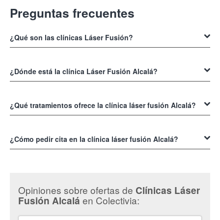
Preguntas frecuentes
¿Qué son las clínicas Láser Fusión?
Las
Clínicas Láser Fusión Alcalá
son especialistas en cuidado de la
piel y tratamientos estéticos.
¿Dónde está la clínica Láser Fusión Alcalá?
Las
Clínicas Láser Fusión Alcalá
están situadas en la C/ Alcalá 88,
Madrid.
¿Qué tratamientos ofrece la clínica láser fusión Alcalá?
Son especialistas en tratamientos estéticos, masajes, depilación
láser, rejuvenecimiento facial, mascarillas y más. Todo lo que
¿Cómo pedir cita en la clínica láser fusión Alcalá?
necesitas para revitalizar tu piel en las
Clínicas Láser Fusión Alcalá
.
Para reservas en las
Clínicas Láser Fusión Alcalá
puedes
comunicarte en el 912 303 732 / 674 224 578.
Opiniones sobre ofertas de
Clínicas Láser
en Colectivia:
Fusión Alcalá