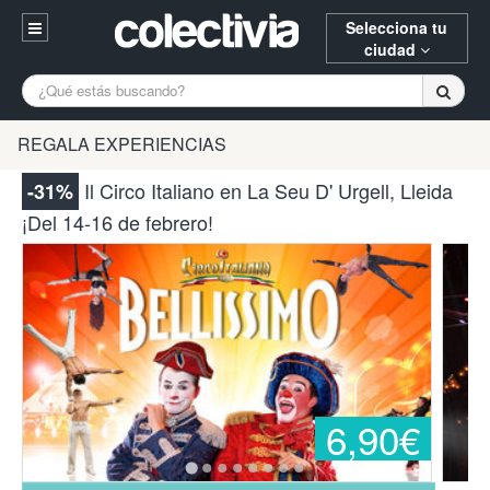
Selecciona tu
ciudad
Entrar
A Coruña
Alicante
Barcelona
REGALA EXPERIENCIAS
Registrarse
Bilbao
Burgos
Donostia
Il Circo Italiano en La Seu D' Urgell, Lleida
-31%
94 652 38 15 (L-V 10:30-15:00)
¡Del 14-16 de febrero!
Gijón
Huesca
Logroño
¿Necesitas ayuda? Escríbenos
Madrid
Oviedo
Palencia
Pamplona
Santander
Tarragona
Valencia
Vitoria
Zaragoza
6,90€