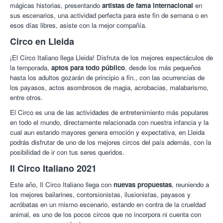
guían amablemente en esta aventura inolvidable.
mágicas historias, presentando
artistas de fama internacional
en
sus escenarios, una actividad perfecta para este fin de semana o en
Aros suspendidos, trapecios fugaces, saltos en el vacío,
esos días libres, asiste con la mejor compañía.
equilibrios imposibles, magia, monociclos sorprendentes, fuerza
inigualable, patines velocísimos, vuelos bellísimos, contorsiones
Circo en Lleida
inexplicables, figuras brillantes ……
¡El Circo Italiano llega Lleida! Disfruta de los mejores espectáculos de
El espíritu entusiasta que transmite BELLISIMO inundará tus
la temporada,
aptos para todo público
, desde los más pequeños
sentidos, espectáculo intenso para vivir y disfrutar en familia.
hasta los adultos gozarán de principio a fin., con las ocurrencias de
los payasos, actos asombrosos de magia, acrobacias, malabarismo,
¡Con Colectivia todos unidos!
entre otros.
El Circo es una de las actividades de entretenimiento más populares
en todo el mundo, directamente relacionada con nuestra infancia y la
cual aun estando mayores genera emoción y expectativa, en Lleida
podrás disfrutar de uno de los mejores circos del país además, con la
posibilidad de ir con tus seres queridos.
Il Circo Italiano 2021
Este año, Il Circo Italiano llega con
nuevas propuestas
, reuniendo a
los mejores bailarines, contorsionistas, ilusionistas, payasos y
acróbatas en un mismo escenario, estando en contra de la crueldad
animal, es uno de los pocos circos que no incorpora ni cuenta con