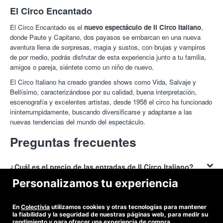
El Circo Encantado
El Circo Encantado es el
nuevo espectáculo de Il Circo Italiano
,
donde Paute y Capitano, dos payasos se embarcan en una nueva
aventura llena de sorpresas, magia y sustos, con brujas y vampiros
de por medio, podrás disfrutar de esta experiencia junto a tu familia,
amigos o pareja, siéntete como un niño de nuevo.
El Circo Italiano ha creado grandes shows como Vida, Salvaje y
Bellísimo, caracterizándose por su calidad, buena interpretación,
escenografía y excelentes artistas, desde 1958 el circo ha funcionado
ininterrumpidamente, buscando diversificarse y adaptarse a las
nuevas tendencias del mundo del espectáculo.
Preguntas frecuentes
¿Cuál es el precio de las entradas de Il Circo Italiano?
Personalizamos tu experiencia
El precio de las
entradas para Il Circo Italiano
regularmente es de
14€, sin embargo, en Colectivia, por ejemplo, por una entrada general
¿Cómo conseguir descuentos para Il Circo Italiano en
En
Colectivia
utilizamos cookies y otras tecnologías para mantener
en el debut pagarás tan solo 10 €, es decir, obtendrás un
Lleida?
descuento
la fiabilidad y la seguridad de nuestras páginas web, para medir su
del 30 %.
rendimiento y para ofrecer una experiencia de compra