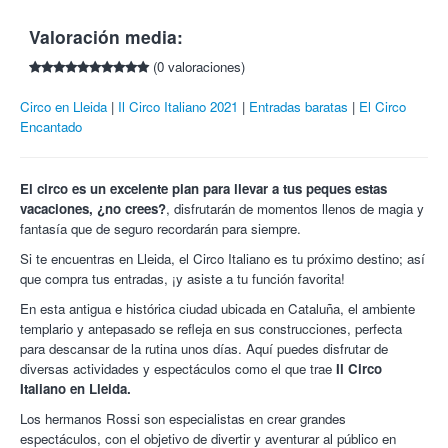
antes del espectáculo.
Entrada adulto para Il Circo Italiano en Butaca preferente de
Recibirás la confirmación de tu compra mediante un correo
Valoración media:
la fila 4 a la 9 por 12€.
electrónico.
Entrada para Il Circo Italiano en Zona Frontal de la 4 a la 9
(0 valoraciones)
Este cupón no admite cambios, cancelaciones o
por 16€.
devoluciones, salvo anulación o modificación del
Entrada para Il Circo Italiano en Zona Vip filas de la 1 a la 3
Circo en Lleida
Il Circo Italiano 2021
Entradas baratas
El Circo
espectáculo.
por 19€.
Encantado
* Día de estreno: 14 de febrero.
Sinopsis
. Como en una fantasía, el aliento de los ángeles
El circo es un excelente plan para llevar a tus peques estas
insufla su gracia vibrante a toda la gran familia del circo,
vacaciones, ¿no crees?
, disfrutarán de momentos llenos de magia y
alumbrando esta nueva creación cargada de emociones.
fantasía que de seguro recordarán para siempre.
Una auténtica fiesta escénica, una explosión de colores y de
Si te encuentras en Lleida, el Circo Italiano es tu próximo destino; así
sombras, Bellísimo es un mundo etéreo, atmosférico, el
que compra tus entradas, ¡y asiste a tu función favorita!
espectáculo deambula por los cielos y las tierras, por las luces y
sus sombras.
En esta antigua e histórica ciudad ubicada en Cataluña, el ambiente
templario y antepasado se refleja en sus construcciones, perfecta
Mundos diversos, espacios insólitos llenos de figuras
para descansar de la rutina unos días. Aquí puedes disfrutar de
fantásticas evolucionando de maneras imposibles y preciosas.
diversas actividades y espectáculos como el que trae
Il Circo
En el mundo de la luz tendremos a los inigualables Mendonça y
Italiano en Lleida.
su triple mortal en el siempre espectacular trapecio “Grand
Volant”. Los alegres Paute y su inseparable compañero Capitano
Los hermanos Rossi son especialistas en crear grandes
siempre imprevistos, fundidos entre las risas del público nos
espectáculos, con el objetivo de divertir y aventurar al público en