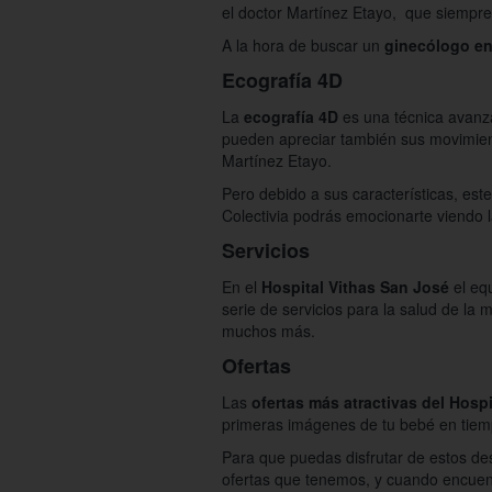
el doctor Martínez Etayo, que siempre 
A la hora de buscar un
ginecólogo en 
Ecografía 4D
La
ecografía 4D
es una técnica avanza
pueden apreciar también sus movimient
Martínez Etayo.
Pero debido a sus características, es
Colectivia podrás emocionarte viendo l
Servicios
En el
Hospital Vithas San José
el eq
serie de servicios para la salud de la
muchos más.
Ofertas
Las
ofertas más atractivas del Hosp
primeras imágenes de tu bebé en tiemp
Para que puedas disfrutar de estos des
ofertas que tenemos, y cuando encuentr