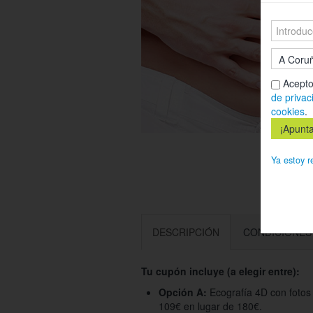
Acepto
de privac
cookies
.
Ya estoy r
DESCRIPCIÓN
CONDICIONES
Tu cupón incluye (a elegir entre):
Opción A:
Ecografía 4D con fotos 
109€ en lugar de 180€.