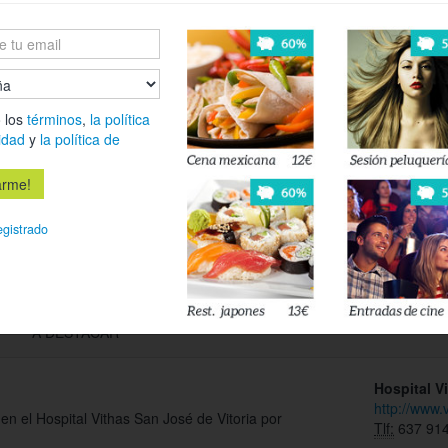
Es
Déjanos tu 
esté disponi
 los
términos
,
la política
idad
y
la política de
Acepto l
privacidad
egistrado
A DESTACAR
Hospital V
http://www.
en el Hospital Vithas San José de Vitoria por
Tlf:
637 914