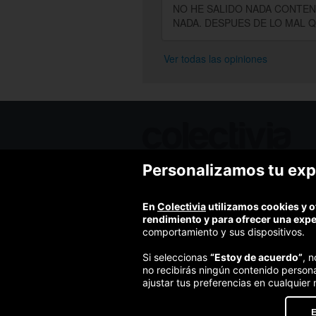
NO HE SALIDO NADA CONTEN
NADA. DESPUES DE LO MAL Q
Ver todas las opiniones
Personalizamos tu exp
Ofertas de hoy
Blog
Contacto
En
Colectivia
utilizamos cookies y o
Términos y condiciones
rendimiento y para ofrecer una exp
Política de privacidad y aviso legal
comportamiento y sus dispositivos.
Política de cookies
Si seleccionas
“Estoy de acuerdo”
, 
no recibirás ningún contenido person
ajustar tus preferencias en cualquier