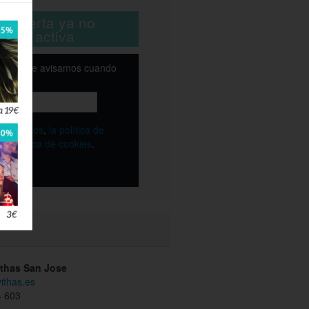
ta oferta ya no
está activa
email y te avisamos cuando
ble
os
términos
,
la política de
y
la política de cookies
.
ithas San Jose
vithas.es
 603