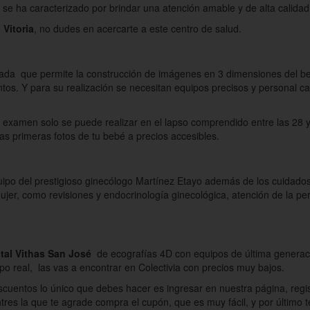
se ha caracterizado por brindar una atención amable y de alta calidad
Vitoria
, no dudes en acercarte a este centro de salud.
da que permite la construcción de imágenes en 3 dimensiones del beb
os. Y para su realización se necesitan equipos precisos y personal ca
te examen solo se puede realizar en el lapso comprendido entre las 2
as primeras fotos de tu bebé a precios accesibles.
uipo del prestigioso ginecólogo Martínez Etayo además de los cuidados
 mujer, como revisiones y endocrinología ginecológica, atención de la 
ital Vithas San José
de ecografías 4D con equipos de última generaci
o real, las vas a encontrar en Colectivia con precios muy bajos.
cuentos lo único que debes hacer es ingresar en nuestra página, regist
es la que te agrade compra el cupón, que es muy fácil, y por último te