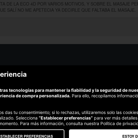
TA DE LA ECO 4D POR VARIOS MOTIVOS, Y SOBRE EL MASAJE P
UE SALÍ NO ME APETECIA YA DECIRLE QUE FALTABA EL MASAJE.
¿Podem
eriencia
¿Cómo funciona Colectivia?
Esc
Preguntas frecuentes
Promociona tu negocio
(Te resp
tras tecnologías para mantener la fiabilidad y la seguridad de nu
Trabaja con nosotros
Comp
eriencia de compra personalizada.
Para ello, recopilamos informació
Estudio turismo de verano 2020
Te garant
Síguenos:
nos das tu consentimiento; si lo rechazas, utilizaremos solo las cook
alizado. Selecciona
“Establecer preferencias”
para ver más detalles
 momento. Para más información, consulta nuestra Política de privaci
ESTABLECER PREFERENCIAS
ESTOY 