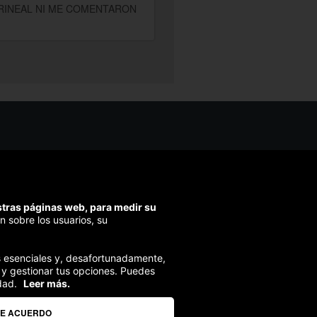
ERINEAL NI ME COMENTARON
os ayudarte?
ríbenos
ondemos en menos de 48h)
estras páginas web, para medir su
ra segura
n sobre los usuarios, su
izamos el pago en todas tus compras
ies esenciales y, desafortunadamente,
 y gestionar tus opciones. Puedes
dad.
Leer más.
DE ACUERDO