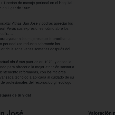
+ 1 sesión de masaje perineal en el Hospital
€ en lugar de 190€.
Hospital Vithas San José y podrás apreciar los
eal. Verás sus expresiones, cómo abre los
e estira…
ara ayudar a las mujeres que lo practican a
mo perineal (se reducen sobretodo las
olor de la zona varias semanas después del
o actual abrió sus puertas en 1970, y desde la
ando para ofrecerle la mejor atención sanitaria
ecientemente reformadas, con los mejores
vanzada tecnología aplicada al cuidado de su
 de profesionales del reconocido ginecólogo
etapas de tu vida!
an José
Valoración 