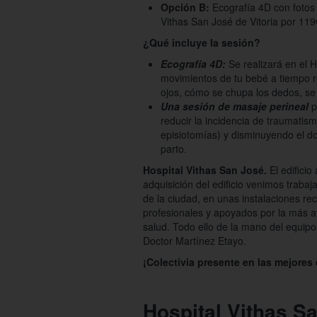
Opción B:
Ecografía 4D con fotos 
Vithas San José de Vitoria por 119
¿Qué incluye la sesión?
Ecografía 4D:
Se realizará en el 
movimientos de tu bebé a tiempo r
ojos, cómo se chupa los dedos, s
Una sesión de masaje perineal
p
reducir la incidencia de traumatis
episiotomías) y disminuyendo el d
parto.
Hospital Vithas San José.
El edifici
adquisición del edificio venimos trabaj
de la ciudad, en unas instalaciones r
profesionales y apoyados por la más a
salud. Todo ello de la mano del equipo
Doctor Martínez Etayo.
¡Colectivia presente en las mejores 
Hospital Vithas S