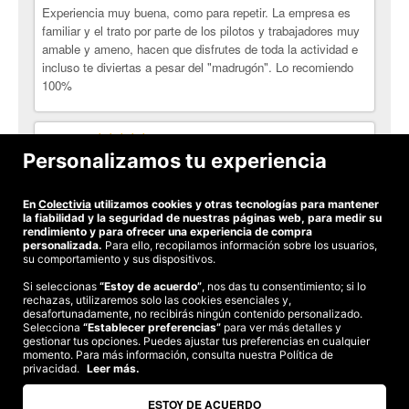
Experiencia muy buena, como para repetir. La empresa es
familiar y el trato por parte de los pilotos y trabajadores muy
amable y ameno, hacen que disfrutes de toda la actividad e
incluso te diviertas a pesar del "madrugón". Lo recomiendo
100%
Silvia G.
Una experiencia inolvidable, la gente muy amable.
Personalizamos tu experiencia
Totalmente recomendable!
En
Colectivia
utilizamos cookies y otras tecnologías para mantener
Ver todas las opiniones
la fiabilidad y la seguridad de nuestras páginas web, para medir su
rendimiento y para ofrecer una experiencia de compra
personalizada.
Para ello, recopilamos información sobre los usuarios,
su comportamiento y sus dispositivos.
Si seleccionas
“Estoy de acuerdo”
, nos das tu consentimiento; si lo
rechazas, utilizaremos solo las cookies esenciales y,
©2026 Colectivia
desafortunadamente, no recibirás ningún contenido personalizado.
Selecciona
“Establecer preferencias”
para ver más detalles y
Términos y condiciones
|
Política de privacidad
|
Política de cookies
|
gestionar tus opciones. Puedes ajustar tus preferencias en cualquier
Estudio turismo de verano 2020
momento. Para más información, consulta nuestra Política de
privacidad.
Leer más.
Compra segura
Te garantizamos el pago en todas tus compras
ESTOY DE ACUERDO