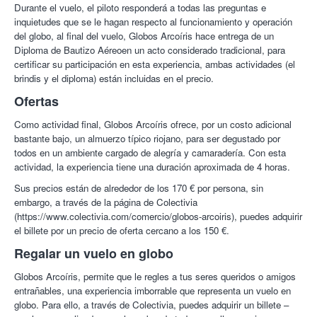
Durante algo más de una hora, seguirán volando a merced del
Durante el vuelo, el piloto responderá a todas las preguntas e
Jose Esteban L.
10/10
Perfecto!!!
viento hasta que el piloto encuentre un lugar adecuado para el
inquietudes que se le hagan respecto al funcionamiento y operación
30/09/2013
aterrizaje.
del globo, al final del vuelo, Globos Arcoíris hace entrega de un
Diploma de Bautizo Aéreoen un acto considerado tradicional, para
Tras aterrizar llega el tan deseado almuerzo. Durante este
Jose Esteban L.
10/10
Genial!!! Encantados con el trato y Óscar
certificar su participación en esta experiencia, ambas actividades (el
ágape, comentaremos las sensaciones que hemos percibido
un CRACK!!!
brindis y el diploma) están incluidas en el precio.
30/09/2013
durante el vuelo, y
se entregará un diploma acreditativo
que
nosotros llamamos “Bautismo Aéreo”, que certifica que habéis
Ofertas
Nekane F.
10/10
Experiencia totalmente recomendable
volado en globo y experimentado esta extraordinaria experiencia.
17/06/2013
Como actividad final, Globos Arcoíris ofrece, por un costo adicional
Arcoiris.
Es una pequeña empresa ubicada en Anguciana, al
bastante bajo, un almuerzo típico riojano, para ser degustado por
lado de Haro, capital del vino de Rioja y situada en la Rioja Alta
todos en un ambiente cargado de alegría y camaradería. Con esta
a orillas del río Ebro. El entorno natural de vuelo es la Rioja Alta
actividad, la experiencia tiene una duración aproximada de 4 horas.
y sus proximidades, un entorno ideal para probar y realizar esta
Sus precios están de alrededor de los 170 € por persona, sin
inolvidable actividad.
embargo, a través de la página de Colectivia
Los pilotos que conforman el equipo de Arcoiris cuentan con
(https://www.colectivia.com/comercio/globos-arcoiris), puedes adquirir
numerosos logros y reconocimientos a nivel nacional como
el billete por un precio de oferta cercano a los 150 €.
internacional (4 veces campeones de España, récord de
Regalar un vuelo en globo
distancia de vuelo en globo, vuelos en Tanzania, Madagascar,
travesías en Pirineos, Picos de Europa...).
Globos Arcoíris, permite que le regles a tus seres queridos o amigos
¡A vista de pájaro con Colectivia!
entrañables, una experiencia imborrable que representa un vuelo en
globo. Para ello, a través de Colectivia, puedes adquirir un billete –