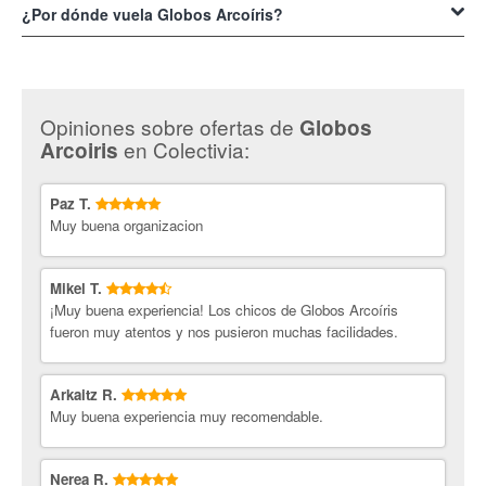
queda prepararse para disfrutar.
Cuzcurrita de Río Tirón - La Rioja. Puedes contactar con ellos por el
¿Por dónde vuela Globos Arcoíris?
numero de teléfono 696 489 632.
Las rutas habituales de
Globos Arcoíris
comprenden la región de La
Rioja Alta, específicamente por la Sierra de Cantabria, la Sierra de la
Demanda y los ríos Oja, Tirón y Ebro.
Opiniones sobre ofertas de
Globos
en Colectivia:
Arcoiris
Paz T.
Muy buena organizacion
Mikel T.
¡Muy buena experiencia! Los chicos de Globos Arcoíris
fueron muy atentos y nos pusieron muchas facilidades.
Arkaitz R.
Muy buena experiencia muy recomendable.
Nerea R.