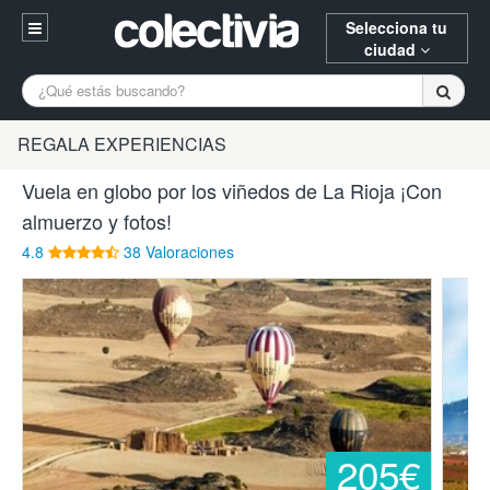
Selecciona tu
ciudad
Entrar
A Coruña
Alicante
Barcelona
REGALA EXPERIENCIAS
Registrarse
Bilbao
Burgos
Donostia
Vuela en globo por los viñedos de La Rioja ¡Con
94 652 38 15 (L-V 10:30-15:00)
almuerzo y fotos!
Gijón
Huesca
Logroño
¿Necesitas ayuda? Escríbenos
4.8
38 Valoraciones
Madrid
Oviedo
Palencia
Pamplona
Santander
Tarragona
Valencia
Vitoria
Zaragoza
205€