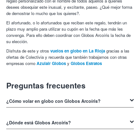
regalo personalizado con el nombre de todos aquellos a quienes
desees obsequiar este inusual, y excitante, paseo. ¿Qué mejor forma
de demostrar lo mucho que los quieres?.
El afortunado, o lo afortunados que reciban este regalo, tendrán un
plazo muy amplio para utilizar su cupón en la fecha que más les
convenga. Para ello deben coordinar con Globos Arcoíris la fecha de
su elección.
Disfruta de este y otros
vuelos en globo en La Rioja
gracias a las
ofertas de Colectivia y recuerda que también trabajamos con otras
empresas como
Azulair Globos
y
Globos Estratos
Preguntas frecuentes
¿Cómo volar en globo con Globos Arcoíris?
Para volar en Globos Arcoíris, la forma más segura y sencilla de es
mediante la adquisición de los cupones a través de la web de
¿Dónde está Globos Arcoíris?
Colectivia de
Globos Arcoíris
, una vez adquirido el cupón, se procede
a llamar a Globos Arcoíris para acordar la fecha del vuelo y solo
La dirección de
Globos Arcoíris
es Carretera N-232, km 45926214