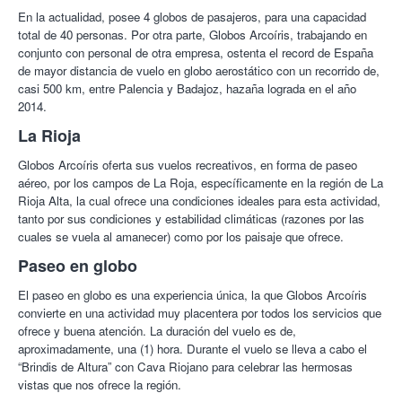
En la actualidad, posee 4 globos de pasajeros, para una capacidad
Descripción de la actividad:
Jesus L.
10/10
Una experiencia super bien, y la compañía de 10!
total de 40 personas. Por otra parte, Globos Arcoíris, trabajando en
10/09/2017
La jornada empieza con el inflado del globo. Esta operación
conjunto con personal de otra empresa, ostenta el record de España
llevará unos 20 minutos aproximadamente, posteriormente se
de mayor distancia de vuelo en globo aerostático con un recorrido de,
Mayte P.
10/10
Una experiencia inolvidable!!
producirá el despegue y toca comenzar a disfrutar de una
casi 500 km, entre Palencia y Badajoz, hazaña lograda en el año
12/02/2017
experiencia única: volar en globo sobre La Rioja.
2014.
La sensación de “despegarse del suelo” es realmente placentera
Alexander U.
10/10
Experiencia muy recomendada. Personal
La Rioja
muy profesional, que hace que la experiencia sea inolvidable. El
y durante los primeros minutos de vuelo la mayoría de los
almuerzo increible, por cantidad, y calidad. Se lo recomendaria a
Globos Arcoíris oferta sus vuelos recreativos, en forma de paseo
pasajeros quedan embargados por ella.
todo el mundo.
aéreo, por los campos de La Roja, específicamente en la región de La
26/07/2016
Pasados estos primeros minutos, habitualmente se despierta la
Rioja Alta, la cual ofrece una condiciones ideales para esta actividad,
curiosidad de los clientes. La sensación de libertad que se
tanto por sus condiciones y estabilidad climáticas (razones por las
Ana M.
8/10
Experiencia única. Volamos por encima de las
percibe y a la que tan poco acostumbrados estamos, hace que
nubes y las viñas. Genial! Muy buena acogida por el equipo de
cuales se vuela al amanecer) como por los paisaje que ofrece.
los pasajeros se interesen por saber más acerca del globo. El
Oscar.
Paseo en globo
piloto se encargará de ofrecer esta información a los clientes,
16/09/2015
mientras navegan a centímetros del suelo o
contemplan los
El paseo en globo es una experiencia única, la que Globos Arcoíris
Iñaki A.
10/10
Una experiencia magnífica, con deroche de
meandros del río Ebro a 4500 pies de altitud.
simpatía por parte de los monitores
convierte en una actividad muy placentera por todos los servicios que
Como complemento a esta agradable charla, se cumplirá con la
23/09/2014
ofrece y buena atención. La duración del vuelo es de,
tradición realizando un “brindis de altura” con cava en pleno
aproximadamente, una (1) hora. Durante el vuelo se lleva a cabo el
Yaqueline L.
10/10
LO RECOMENDARÍA, ESPECTACULAR LA
vuelo para celebrar una ocasión tan especial como la de volar en
“Brindis de Altura” con Cava Riojano para celebrar las hermosas
EXPERIENCIA.
globo.
vistas que nos ofrece la región.
13/10/2013