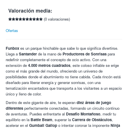
(todos tienen que tener entrada para acceder).
España de la mano de Productores de Sonrisas. U
n espacio de
Cuando selecciones comprar esta promoción, serás
Valoración media:
4.000 metros cuadrados de diversión, en los que se incluyen
redirigido a una página web donde deberás seleccionar la
zonas de salto conectadas con 10 áreas de juego diferentes
(0 valoraciones)
hora y zona de la función.
donde encontrarás emocionantes atracciones inflables,
El pago de la entrada se hará en esa página (suplemento de
toboganes y laberintos desafiantes, como el Desafío
Ofertas
1,50€ por gastos de gestión).
Montañoso, la Battle Beam, la Carrera de Obstáculos, el
No se admiten cambios, cancelaciones, ni devoluciones,
Gumball Gallop y el Ninja Wall, sin olvidarnos del increíble
salvo cancelación o modificación del espectáculo.
tobogán de 7 metros de altura. Además, el parque cuenta con
Funbox
es un parque hinchable que sabe lo que significa divertirse.
No está permitido el acceso al recinto con comida o bebida
zonas verdes, áreas de descanso y una encantadora y única
Llega a
Santander
de la mano de
Productores de Sonrisas
para
del exterior.
tematización.
redefinir completamente el concepto de ocio activo. Con una
En definitiva, una increíble experiencia inmersiva que provocará
extensión de
4.000 metros cuadrados
, este coloso inflable se erige
grandes emociones en todos los visitantes, convirtiéndolo en un
como el más grande del mundo, ofreciendo un universo de
lugar verdaderamente único y un destino imprescindible tanto
posibilidades donde el aburrimiento no tiene cabida. Cada rincón está
para las familias como para el público de todas las edades.
diseñado para liberar energía y generar sonrisas, con una
tematización encantadora que transporta a los visitantes a un espacio
¡Las mejores experiencias con Colectivia!
único y lleno de color.
Dentro de este gigante de aire, te esperan
diez áreas de juego
diferentes
perfectamente conectadas, formando un circuito continuo
de aventuras. Puedes enfrentarte al
Desafío Montañoso
, medir tu
equilibrio en la
Battle Beam
, superar la
Carrera de Obstáculos
,
acelerar en el
Gumball Gallop
o intentar coronar la imponente
Ninja