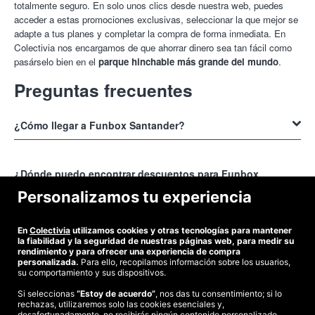
totalmente seguro. En solo unos clics desde nuestra web, puedes
acceder a estas promociones exclusivas, seleccionar la que mejor se
adapte a tus planes y completar la compra de forma inmediata. En
Colectivia nos encargamos de que ahorrar dinero sea tan fácil como
pasárselo bien en el
parque hinchable más grande del mundo
.
Preguntas frecuentes
¿Cómo llegar a Funbox Santander?
Funbox
se ha instalado en una ubicación de
Santander
pensando en
la comodidad de todos los visitantes. Para que llegues sin perderte,
¿Dónde puedo encontrar descuentos para Funbox
aquí en Colectivia hemos preparado una guía completa con la
Santander?
Personalizamos tu experiencia
dirección exacta y un mapa interactivo actualizado. Esta herramienta
te mostrará las rutas más rápidas tanto en transporte público como en
El lugar indicado para
encontrar descuentos para Funbox
coche, e incluso te indicará las zonas de aparcamiento más cercanas
En
Colectivia
utilizamos cookies y otras tecnologías para mantener
es Colectivia
¿A qué hora se puede entrar a Funbox Santander?
. Nosotros somos tu aliado en el ahorro y nos
la fiabilidad y la seguridad de nuestras páginas web, para medir su
para que tu planning de diversión no sufra ningún contratiempo.
especializamos en localizar y ofrecerte las promociones más
rendimiento y para ofrecer una experiencia de compra
personalizada.
Para ello, recopilamos información sobre los usuarios,
interesantes para planes de ocio como este. Trabajamos directamente
Los horarios de Funbox Santander
están organizados en
pases de
su comportamiento y sus dispositivos.
con nuestros clientes para conseguir condiciones especiales que no
80 minutos
para optimizar tu experiencia y la de todos los visitantes.
siempre están disponibles en la taquilla física, poniéndolas a tu
Si seleccionas
“Estoy de acuerdo”
, nos das tu consentimiento; si lo
De lunes a viernes, el parque abre sus puertas por la tarde. Los
rechazas, utilizaremos solo las cookies esenciales y,
©2026 Colectivia
alcance de forma rápida y centralizada.
sábados, sin embargo, la diversión comienza mucho más pronto, con
desafortunadamente, no recibirás ningún contenido personalizado.