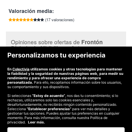
podrán acceder de manera gratuita.
Participantes
:
Valoración media:
Urrutikoetxea - Albisu vs Altuna III - Rezusta
(17 valoraciones)
Campeonato Manomanista LEP.M - Final: Irribarria vs
Bengoetxea VI
Arretxe II - Salaverri vs Darío - Martínez
Opiniones sobre ofertas de
Frontón
¡Colectivia con la Pelota!
en Colectivia:
Bizkaia de Miribilla
Personalizamos tu experiencia
Aketza R.
Han cerrado el restaurante y Colectivia no avisa
En
Colectivia
utilizamos cookies y otras tecnologías para mantener
la fiabilidad y la seguridad de nuestras páginas web, para medir su
rendimiento y para ofrecer una experiencia de compra
personalizada.
Para ello, recopilamos información sobre los usuarios,
su comportamiento y sus dispositivos.
Si seleccionas
“Estoy de acuerdo”
, nos das tu consentimiento; si lo
rechazas, utilizaremos solo las cookies esenciales y,
©2026 Colectivia
desafortunadamente, no recibirás ningún contenido personalizado.
Selecciona
“Establecer preferencias”
para ver más detalles y
Términos y condiciones
|
Política de privacidad
|
Política de cookies
|
gestionar tus opciones. Puedes ajustar tus preferencias en cualquier
Estudio turismo de verano 2020
momento. Para más información, consulta nuestra Política de
privacidad.
Leer más.
Compra segura
Te garantizamos el pago en todas tus compras