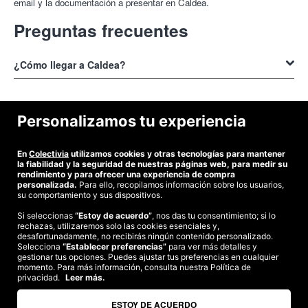
email y la documentación a presentar en Caldea.
Preguntas frecuentes
¿Cómo llegar a Caldea?
Puedes llegar al
Balneario Caldea
en coche, metro o tren.
¿Cómo conseguir una oferta para Caldea?
Personalizamos tu experiencia
Con el cupón de Colectivia obtienes descuentos en entradas
En
Colectivia
utilizamos cookies y otras tecnologías para mantener
infantiles, junior o adultos en
¿Cuánto cuestan las entradas a Caldea?
Balneario Caldea.
la fiabilidad y la seguridad de nuestras páginas web, para medir su
rendimiento y para ofrecer una experiencia de compra
personalizada.
Para ello, recopilamos información sobre los usuarios,
El precio de las entradas en el
Balneario Caldea
oscila entre 27 y 37
su comportamiento y sus dispositivos.
euros por persona.
Si seleccionas
“Estoy de acuerdo”
, nos das tu consentimiento; si lo
rechazas, utilizaremos solo las cookies esenciales y,
©2026 Colectivia
desafortunadamente, no recibirás ningún contenido personalizado.
Selecciona
“Establecer preferencias”
para ver más detalles y
Términos y condiciones
|
Política de privacidad
|
Política de cookies
|
gestionar tus opciones. Puedes ajustar tus preferencias en cualquier
Estudio turismo de verano 2020
momento. Para más información, consulta nuestra Política de
privacidad.
Leer más.
Compra segura
Te garantizamos el pago en todas tus compras
ESTOY DE ACUERDO