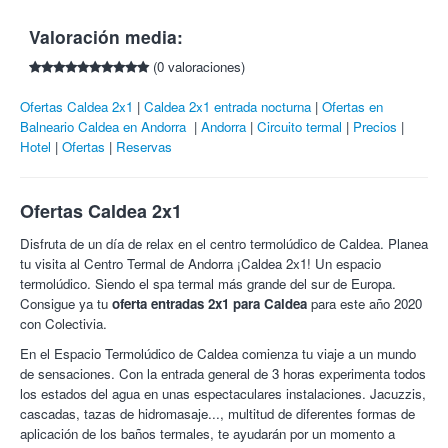
Una vez realizada la reserva no se admiten cancelaciones.
hammam o baño turco, baño Sirocco, espacio de
Tasas de estancia si las hubiera no incluidas
Valoración media:
aquamasaje, saunas y el espacio ‘Esencia’.
Entrada al espectáculo
MUV by Cirque du Soleil:
la nueva
(0 valoraciones)
propuesta creativa tendrá como personaje principal un DJ
que hará un repaso de los logros más populares de la
Ofertas Caldea 2x1
Caldea 2x1 entrada nocturna
Ofertas en
música todo ello combinado con acrobacias y baile para
Balneario Caldea en Andorra
Andorra
Circuito termal
Precios
crear un ambiente inmersivo.
Hotel
Ofertas
Reservas
Como novedad destacable, el público será a la vez
espectador y protagonista ya que habrá algún número donde
se invitará a los asistentes a participar.
Ofertas Caldea 2x1
Información del alojamiento:
Disfruta de un día de relax en el centro termolúdico de Caldea. Planea
Hotel Segle XX
.
Es el lugar ideal para disfrutar de Andorra en
tu visita al Centro Termal de Andorra ¡Caldea 2x1! Un espacio
familia durante todo el año. En invierno se ofrece guarda esquís
termolúdico. Siendo el spa termal más grande del sur de Europa.
y servicio de traslado a pistas gratuito (sector El Tarter, con
Consigue ya tu
oferta entradas 2x1 para Caldea
para este año 2020
reserva previa y en horarios estipulados). El Segle XX dispone
con Colectivia.
de parking interior opcional de pago. Wifi gratuito en todo el
En el Espacio Termolúdico de Caldea comienza tu viaje a un mundo
hotel. Se admiten mascotas, consultar suplemento.
de sensaciones. Con la entrada general de 3 horas experimenta todos
Hotel Marco Polo.
Está situado en La Massana, Andorra, a
los estados del agua en unas espectaculares instalaciones. Jacuzzis,
solo 500 metros del teleférico de la estación de esquí de
cascadas, tazas de hidromasaje..., multitud de diferentes formas de
Vallnord, que durante los meses de verano es un parque de
aplicación de los baños termales, te ayudarán por un momento a
bicicletas. Ofrece acceso gratuito a una piscina exterior de