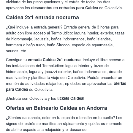
olvidarte de las preocupaciones y el estrés de todos los días,
temporada situada a menos de 200 metros y que incluye una
aprovecha los
descuentos en entradas para Caldea
de Colectivia.
zona de césped. Hay zona para dejar bicicletas.
Caldea 2x1 entrada nocturna
Todas las habitaciones son funcionales e incluyen TV de
pantalla plana, caja fuerte y baño privado con bañera o ducha y
¿Qué incluye la entrada general? Entrada general de 3 horas para
secador de pelo.
adulto con libre acceso al Termolúdico: laguna interior, exterior, tazas
de hidromasaje, jacuzzis, baños indoromanos, baño islandés,
Acerca del Espacio Termolúdico de Caldea:
hammam o baño turco, baño Sirocco, espacio de aquamasaje,
En el
Espacio Termolúdico de Caldea
comienza tu viaje a un
saunas, etc.
mundo de sensaciones. Con la entrada general de mañana o
Consigue tu
entrada Caldea 2x1 nocturna
, incluye el libre acceso a
noche de 3 horas experimenta todos los estados del agua en
las instalaciones del Termolúdico: laguna interior y tazas de
unas espectaculares instalaciones. Jacuzzis, cascadas, tazas
hidromasaje, laguna y jacuzzi exterior, baños indoromanos, área de
de hidromasaje..., multitud de diferentes formas de aplicación de
reactivación y planifica tu viaje con Colectivia. Podrás encontrar un
los baños termales, te ayudarán por un momento a olvidarte de
montón de actividades relajantes, np dudes en aprovechar las
ofertas
las preocupaciones y el estrés de todos los días.
para Caldea
de Colectivia.
¡Desconexión y relax con Colectivia!
¡Disfruta con Colectivia y los
tickets Caldea
!
Ofertas en Balneario Caldea en Andorra
¿Sientes cansancio, dolor en tu espalda o tensión en tu cuello? Los
signos del estrés se manifiestan rápidamente y quizás es momento
de abrirle espacio a la relajación y el descanso.