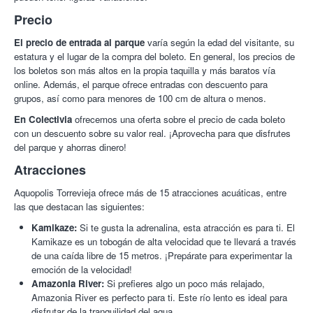
tropical y
zonas temáticas como la Polinesia o la Amazonia
Precio
le dan un toque exótico y divertido. El Aquopolis Torrevieja se
presenta como una opción refrescante y entretenida para
El precio de entrada al parque
varía según la edad del visitante, su
conocer en la Costa Blanca.
estatura y el lugar de la compra del boleto. En general, los precios de
los boletos son más altos en la propia taquilla y más baratos vía
¡Diversión garantizada este verano con Colectivia!
online. Además, el parque ofrece entradas con descuento para
grupos, así como para menores de 100 cm de altura o menos.
En Colectivia
ofrecemos una oferta sobre el precio de cada boleto
con un descuento sobre su valor real. ¡Aprovecha para que disfrutes
del parque y ahorras dinero!
Atracciones
Aquopolis Torrevieja ofrece más de 15 atracciones acuáticas, entre
las que destacan las siguientes:
Kamikaze:
Si te gusta la adrenalina, esta atracción es para ti. El
Kamikaze es un tobogán de alta velocidad que te llevará a través
de una caída libre de 15 metros. ¡Prepárate para experimentar la
emoción de la velocidad!
Amazonia River:
Si prefieres algo un poco más relajado,
Amazonia River es perfecto para ti. Este río lento es ideal para
disfrutar de la tranquilidad del agua.