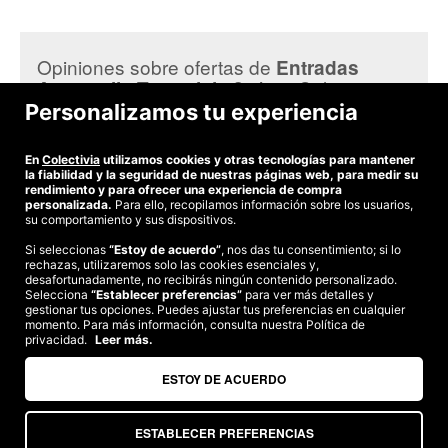
En
Colectivia
estamos encantados de ofrecerte ofertas exclusivas
para que puedas disfrutar de
Aquopolis Torrevieja
al mejor precio.
En nuestro sitio web tienes disponible los descuentos en entradas
Opiniones sobre ofertas de
Entradas
individuales tanto para adultos como para niños.
en Colectivia:
Aquopolis Torrevieja 2x1
Además, trabajamos constantemente para ofrecerte las mejores
Personalizamos tu experiencia
promociones y garantizarte una experiencia de compra rápida, fácil y
Manuel C.
segura. ¡No pierdas la oportunidad de disfrutar de un día lleno de
Genial para ir con niños y muy buen precio
En
Colectivia
utilizamos cookies y otras tecnologías para mantener
diversión en
Aquopolis Torrevieja
gracias a las ofertas de
la fiabilidad y la seguridad de nuestras páginas web, para medir su
Colectivia
!
rendimiento y para ofrecer una experiencia de compra
personalizada.
Para ello, recopilamos información sobre los usuarios,
su comportamiento y sus dispositivos.
Si seleccionas
“Estoy de acuerdo”
, nos das tu consentimiento; si lo
rechazas, utilizaremos solo las cookies esenciales y,
©2026 Colectivia
desafortunadamente, no recibirás ningún contenido personalizado.
Selecciona
“Establecer preferencias”
para ver más detalles y
Términos y condiciones
|
Política de privacidad
|
Política de cookies
|
gestionar tus opciones. Puedes ajustar tus preferencias en cualquier
Estudio turismo de verano 2020
momento. Para más información, consulta nuestra Política de
privacidad.
Leer más.
Compra segura
Te garantizamos el pago en todas tus compras
ESTOY DE ACUERDO
ESTABLECER PREFERENCIAS
Somos agencia de viajes. CIE: 2313