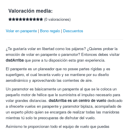
las 9:30 h.
* Incluye material necesario y seguro de Responsabilidad Civil.
Recuerda que una vez caducado no podrás utilizarlo ni
Valoración media:
* Los menores de 18 años deben ir acompañados por un adulto
reclamar su importe.
y llevar autorización del tutor.
(0 valoraciones)
Una vez realizada la compra dispones de 14 días para
solicitar la devolución del cupón, después de la fecha no se
* Actividad sujeta a condiciones meteorológicas y agenda.
Volar en parapente
Bono regalo
Descuentos
admiten devoluciones.
* IMPRESCINDIBLE: reservar con 72 horas de antelación
Compra tantos cupones como quieras.
indicando la fecha.
IMPRESCINDIBLE RESERVAR PREVIAMENTE CON 72
¿Te gustaría volar en libertad como los pájaros? ¿Quieres probar la
HORAS DE ANTELACIÓN EN EL 620 511 000, indicando
¿En qué consiste la actividad?
emoción de volar en parapente o paramotor? Entonces debes visitar
la fecha.
¡Sencillamente espectacular! Esta es la reacción de muchos de
dsdArriba
que pone a tu disposición esta gran experiencia.
La caducidad del cupón exime a nuestra empresa de la
los afortunados que han probado esta actividad de aventura,
realización del vuelo así como de cualquier obligación para
El parapente es un planeador que no posee partes rígidas y es
pero muy segura.
con el cliente.
superligero, el cual levanta vuelo y se mantiene por su diseño
Política de cancelación con mínimo 72 horas de antelación,
Probablemente te encantaría vivir la
experiencia de volar
y con
aerodinámico y aprovechando las corrientes de aire.
de lo contrario se dará como canjeado.
esta actividad biplaza, podrás disfrutar de toda una aventura
Un paramotor es básicamente un parapente al que se le coloca un
La anulacion de la cita para volar por parte del cliente o la
pero con la seguridad de ir con pilotos profesionales y
pequeño motor de hélice que le suministra el impulso necesario para
no presentacion con menos de 72 horas hace perder la
debidamente titulados.
volar grandes distancias.
dsdArriba es un centro de vuelo
dedicado
reserva.
Esta tranquilidad te da la posibilidad de contemplar el mundo
a ofrecerte vuelos en parapente y paramotor biplaza, acompañado de
El peso mínimo es de 35 Kg. y el máximo de 130 Kg.
desde un punto de vista diferente,
alcanzarás hasta 45
un experto piloto quien se encargara de realizar todas las maniobras
Niños a partir de 10 años con autorización y presencia de
kilómetros por hora
, abre bien por los ojos porque esta
mientras tú solo te preocuparas de disfrutar del vuelo.
sus padres.
experiencia es difícil de igualar. Te traemos un gran descuento
Incluye material necesario y seguro de Responsabilidad
Asimismo te proporcionan todo el equipo de vuelo que puedas
para que puedas disfrutarlo hoy mismo.