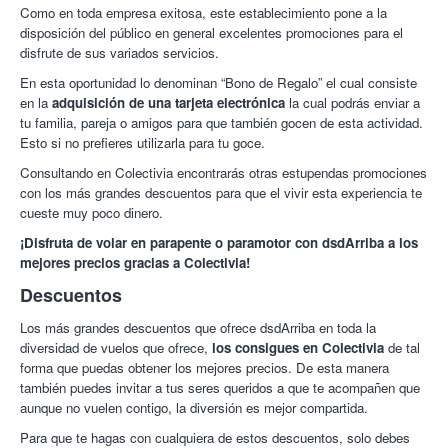
Como en toda empresa exitosa, este establecimiento pone a la
personas con discapacidad.
disposición del público en general excelentes promociones para el
¡Las mejores actividades de aventura con Colectivia!
disfrute de sus variados servicios.
En esta oportunidad lo denominan “Bono de Regalo” el cual consiste
en la
adquisición de una tarjeta electrónica
la cual podrás enviar a
tu familia, pareja o amigos para que también gocen de esta actividad.
Esto si no prefieres utilizarla para tu goce.
Consultando en Colectivia encontrarás otras estupendas promociones
con los más grandes descuentos para que el vivir esta experiencia te
cueste muy poco dinero.
¡Disfruta de volar en parapente o paramotor con dsdArriba a los
mejores precios gracias a Colectivia!
Descuentos
Los más grandes descuentos que ofrece dsdArriba en toda la
diversidad de vuelos que ofrece,
los consigues en Colectivia
de tal
forma que puedas obtener los mejores precios. De esta manera
también puedes invitar a tus seres queridos a que te acompañen que
aunque no vuelen contigo, la diversión es mejor compartida.
Para que te hagas con cualquiera de estos descuentos, solo debes