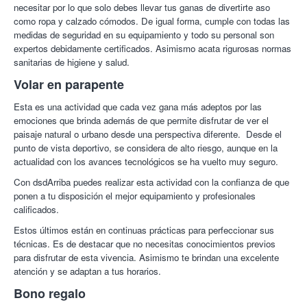
Civil.
necesitar por lo que solo debes llevar tus ganas de divertirte aso
Los menores de 18 años deben ir acompañados por un
La actividad se podrá realizar en uno de estos lugares:
como ropa y calzado cómodos. De igual forma, cumple con todas las
adulto y llevar autorización del tutor.
medidas de seguridad en su equipamiento y todo su personal son
Zamora zona de Ricoballo e inicio de los Arribes
ACTIVIDAD SUJETA A CONDICIONES
expertos debidamente certificados. Asimismo acata rigurosas normas
Valladolid será en Villahester
CLIMATOLÓGICAS Y AGENDA.
sanitarias de higiene y salud.
Salamanca en Calzada de Valdunciel
León, la actividad será en el pueblo de Valderas
Volar en parapente
Palencia en Belmonte de campos
Esta es una actividad que cada vez gana más adeptos por las
Información adicional
emociones que brinda además de que permite disfrutar de ver el
paisaje natural o urbano desde una perspectiva diferente. Desde el
El parapente tiene una velocidad media de 45 km/h y consiste
punto de vista deportivo, se considera de alto riesgo, aunque en la
en volar gracias a la sustentación dada por un parapente
actualidad con los avances tecnológicos se ha vuelto muy seguro.
(planeador de tela) y la propulsión otorgada por un pequeño
motor con una hélice en la espalda del piloto. El despegue y
Con dsdArriba puedes realizar esta actividad con la confianza de que
aterrizaje se realiza sentado, con los cinturones de seguridad
ponen a tu disposición el mejor equipamiento y profesionales
anclados.
calificados.
Para más información consulta su
Estos últimos están en continuas prácticas para perfeccionar sus
web
desdearribaparamotor.com
técnicas. Es de destacar que no necesitas conocimientos previos
para disfrutar de esta vivencia. Asimismo te brindan una excelente
Dsdarriba.
Es un centro de aventura, deporte y vuelo en el que
atención y se adaptan a tus horarios.
podrás practicar parapente (biplaza), parapente y paramotor.
Bono regalo
Asimismo, organizan exhibiciones y espectáculos con
formaciones, acrobacias y juegos en el aire; rutas y vuelos para