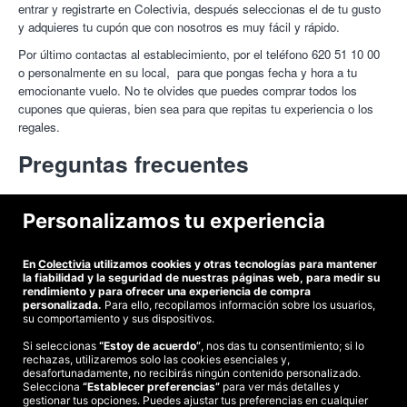
entrar y registrarte en Colectivia, después seleccionas el de tu gusto
y adquieres tu cupón que con nosotros es muy fácil y rápido.
Por último contactas al establecimiento, por el teléfono 620 51 10 00
o personalmente en su local, para que pongas fecha y hora a tu
emocionante vuelo. No te olvides que puedes comprar todos los
cupones que quieras, bien sea para que repitas tu experiencia o los
regales.
Preguntas frecuentes
¿Dónde se encuentran ubicados?
Personalizamos tu experiencia
Puedes conseguir
dsdArriba
en la siguiente dirección Calle era de
En
Colectivia
utilizamos cookies y otras tecnologías para mantener
arriba 37 - Zamora – 49162. Es un espacio de fácil acceso y muy
¿Cómo conseguir ofertas para dsdArriba?
la fiabilidad y la seguridad de nuestras páginas web, para medir su
seguro. En el cual te atenderán gustosamente en su horario laboral y
rendimiento y para ofrecer una experiencia de compra
personalizada.
Para ello, recopilamos información sobre los usuarios,
previa cita.
Conseguir ofertas para
dsdArriba
es sencillo, primero accedes y te
su comportamiento y sus dispositivos.
suscribes en
https://www.colectivia.com/comercio/dsdarriba
allí
Si seleccionas
“Estoy de acuerdo”
, nos das tu consentimiento; si lo
navegas entre las muchas opciones que tiene para ti en nuestra web,
rechazas, utilizaremos solo las cookies esenciales y,
©2026 Colectivia
de seguro que entre ellas conseguirás varias que se ajusten a tu
desafortunadamente, no recibirás ningún contenido personalizado.
Selecciona
“Establecer preferencias”
para ver más detalles y
gusto y estén al alcance de tu presupuesto.
Términos y condiciones
|
Política de privacidad
|
Política de cookies
|
gestionar tus opciones. Puedes ajustar tus preferencias en cualquier
Estudio turismo de verano 2020