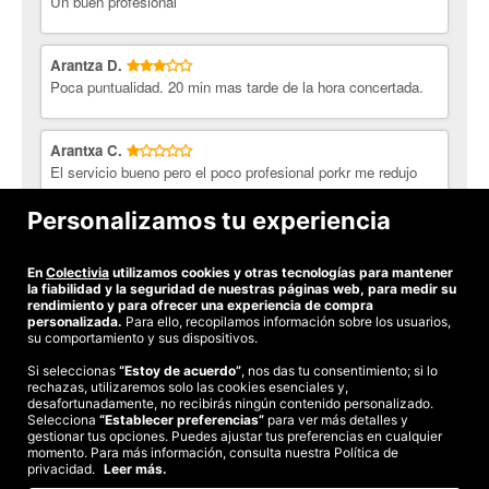
Un buen profesional
emocional, el humor...
- Naranja:
Se utiliza como sedante suave con la finalidad de
crear optimismo y felicidad. Alivia los nervios y calma las
Arantza D.
emociones, promueve la creación de colágeno en la piel y la
Poca puntualidad. 20 min mas tarde de la hora concertada.
convierte en más saludable y joven, además de ser ideal para
limpiar de la piel las toxinas.
Arantxa C.
- Árbol de té:
Antiinflamatorio natural que ayuda a calmar el
El servicio bueno pero el poco profesional porkr me redujo
dolor.
mis tres cupones de 45 muinutos cada uno a uno de 60 ya
ke tens los dias llenos y no me podia dar mas. Me he
Personalizamos tu experiencia
- Gaultheria fragrantissima nepal:
Alivia los dolores
sentido estafada.
musculares asociados al agotamiento físico, el dolor de espalda,
y cualquier problema musculo­-esquelético.
En
Colectivia
utilizamos cookies y otras tecnologías para mantener
Ver todas las opiniones
la fiabilidad y la seguridad de nuestras páginas web, para medir su
David Quijano Quiromasaje y Osteopatía.
En el centro de
rendimiento y para ofrecer una experiencia de compra
David Quijano Osteopatía te ofrecen las técnicas manuales que
personalizada.
Para ello, recopilamos información sobre los usuarios,
necesitas para poner tu cuerpo a punto. Trato cercano y
su comportamiento y sus dispositivos.
profesional para que consigas tus objetivos y recuperes el
Si seleccionas
“Estoy de acuerdo”
, nos das tu consentimiento; si lo
bienestar.
rechazas, utilizaremos solo las cookies esenciales y,
©2026 Colectivia
desafortunadamente, no recibirás ningún contenido personalizado.
¡Siéntete bien con Colectivia!
Selecciona
Términos y condiciones
“Establecer preferencias”
|
Política de privacidad
para ver más detalles y
|
Política de cookies
|
gestionar tus opciones. Puedes ajustar tus preferencias en cualquier
Estudio turismo de verano 2020
momento. Para más información, consulta nuestra Política de
privacidad.
Leer más.
Compra segura