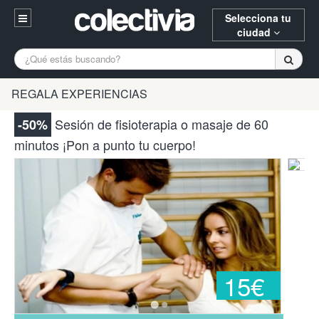
Selecciona tu
ciudad
Entrar
A Coruña
Alicante
Barcelona
REGALA EXPERIENCIAS
Registrarse
Bilbao
Burgos
Donostia
Sesión de fisioterapia o masaje de 60
-50%
94 652 38 15 (L-V 10:30-15:00)
minutos ¡Pon a punto tu cuerpo!
Gijón
Huesca
Logroño
¿Necesitas ayuda? Escríbenos
Madrid
Oviedo
Palencia
Pamplona
Santander
Tarragona
Valencia
Vitoria
Zaragoza
15€