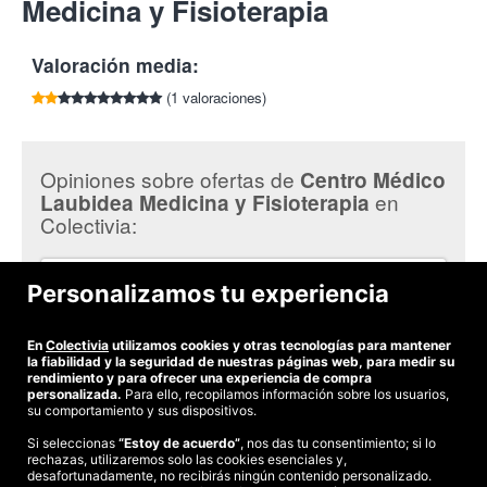
Medicina y Fisioterapia
dirigirte al comercio ofertante. El comercio podría requerir
air pressure
.
llevarlo impreso.
Fue desarrollado originalmente por la NASA para entrenar a
Valoración media:
astronautas en condiciones de baja gravedad, y hoy se utiliza
principalmente para pacientes con lesiones
(1 valoraciones)
musculoesqueléticas, neurológicas o postoperatorias.
Su funcionamiento básico:
Opiniones sobre ofertas de
Centro Médico
El paciente se introduce dentro de una especie de
túnel
en
Laubidea Medicina y Fisioterapia
neumático alrededor de la cintura y piernas
.
Colectivia:
El dispositivo crea una
presión de aire que “levanta”
parcialmente al paciente
, reduciendo el peso que soportan
sus piernas.
Itziar A.
Personalizamos tu experiencia
Esto permite caminar o correr con
una carga reducida
No he podido disfrutar del cupón. He llamado para coger cita
sobre articulaciones, huesos y músculos
, controlando
y me dicen que ya no tienen el robot. Deja mucho que
exactamente el porcentaje de peso que se soporta.
desear la profesionalidad de la clínica.
En
Colectivia
utilizamos cookies y otras tecnologías para mantener
la fiabilidad y la seguridad de nuestras páginas web, para medir su
Beneficios en fisioterapia:
rendimiento y para ofrecer una experiencia de compra
personalizada.
Para ello, recopilamos información sobre los usuarios,
Rehabilitación de lesiones
: Permite reanudar la marcha y
su comportamiento y sus dispositivos.
el ejercicio sin sobrecargar articulaciones dañadas (rodilla,
Si seleccionas
“Estoy de acuerdo”
, nos das tu consentimiento; si lo
tobillo, cadera).
rechazas, utilizaremos solo las cookies esenciales y,
©2026 Colectivia
Postcirugía ortopédica
: Ayuda a recuperar fuerza y
desafortunadamente, no recibirás ningún contenido personalizado.