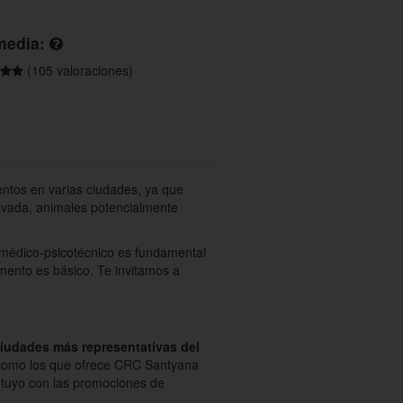
media:
(105 valoraciones)
ntos en varias ciudades, ya que
ivada, animales potencialmente
do médico-psicotécnico es fundamental
umento es básico. Te invitamos a
iudades más representativas del
o como los que ofrece CRC Santyana
 tuyo con las promociones de