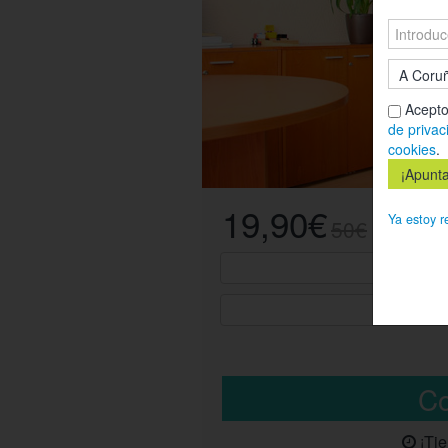
Acepto
de privac
cookies
.
19,90€
Ya estoy r
50€
¡Ti