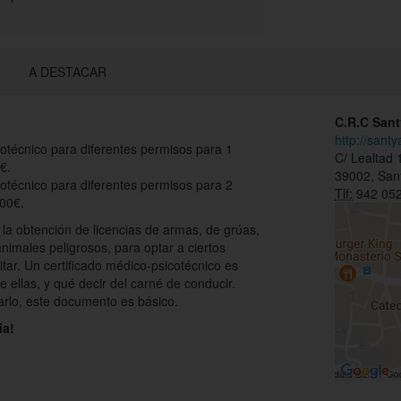
A DESTACAR
C.R.C San
http://santy
otécnico para diferentes permisos para 1
C/ Lealtad 
€.
39002, San
cotécnico para diferentes permisos para 2
Tlf:
942 052
100€.
a obtención de licencias de armas, de grúas,
nimales peligrosos, para optar a ciertos
itar. Un certificado médico-psicotécnico es
 ellas, y qué decir del carné de conducir.
rlo, este documento es básico.
ia!