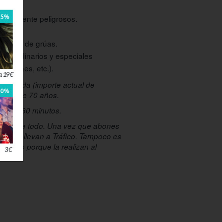
vada.
ncialmente peligrosos.
s.
manejo de grúas.
ados ordinarios y especiales
osiciones, etc.).
excluida (importe actual de
ores de 70 años.
mada: 30 minutos.
ncarga de todo. Una vez que abones
ntro, lo llevan a Tráfico. Tampoco es
es foto porque la realizan al