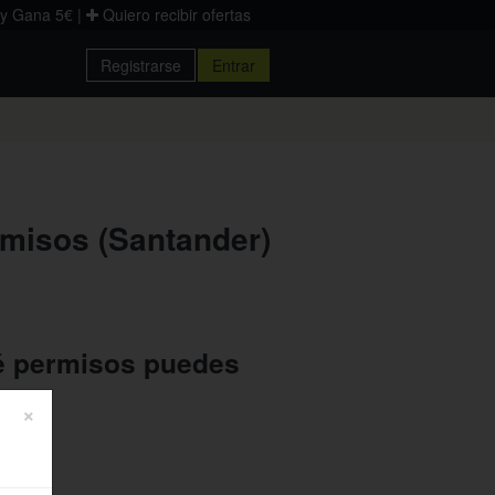
 y Gana 5€
|
Quiero recibir ofertas
Registrarse
Entrar
Donostia
Palencia
Zaragoza
ermisos (Santander)
é permisos puedes
×
ucir.
rmas.