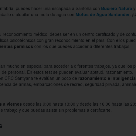
antabria, puedes hacer una escapada a Santoña con
Buciero Natura
y
aballo o alquilar una mota de agua con
Motos de Agua Santander
. ¡
u reconocimiento médico, debes ser en un centro certificado y de con
icos psicotécnicos con gran reconocimiento en el país. Con ellos puede
erentes permisos
con los que puedes acceder a diferentes trabajos.
an mucho en especial para acceder a diferentes trabajos, ya que los 
 de personal. En estos test se pueden evaluar aptitud, razonamiento, in
a en CRC Santyana te evalúan un poco de
razonamiento e inteligencia
icencia de armas, embarcaciones de recreo, seguridad privada, animale
s a viernes
desde las 9:00 hasta 13:00 y desde las 16:00 hasta las 2
e trabajo y que puedas asistir sin problemas a certificarte.
s