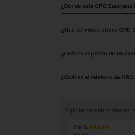
¿Dónde está CRC Santyana 
CRC Santyana
lo encuentras en la C/ 
Lealtad.
¿Qué servicios ofrece CRC 
En
CRC Santyna
te ofrece certificado
embarcaciones de recreo y motos acuáti
¿Cuál es el precio de un e
Un examen Psicotécnico para diferen
buscas para hacerlo con otra persona,
¿Cuál es el teléfono de CR
Una vez compres tu cupón en Colectivi
indicaran como sería el proceso de vali
Opiniones sobre ofertas 
Pilar D.
Perfecto