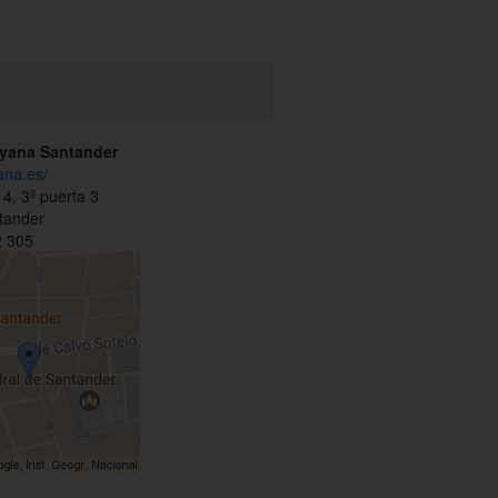
tyana Santander
ana.es/
14, 3º puerta 3
tander
 305