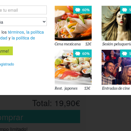
Seguridad pri
Animales pote
Embarcacione
Operador de 
 los
términos
,
la política
Otros certific
idad
y
la política de
(escolares, op
* Tasa de examen 
24,58€) para men
61%
egistrado
* Duración aproxi
* El centro se e
Selecciona una opción
las tasas en el ce
necesario que llev
Cantidad:
1
instante.
Total:
19,90€
empo limitado!