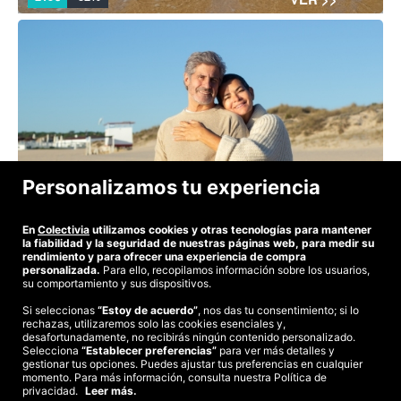
Personalizamos tu experiencia
Especial Senior: 5 noches en Salou en otoño con PC y
bebidas
En
Colectivia
utilizamos cookies y otras tecnologías para mantener
la fiabilidad y la seguridad de nuestras páginas web, para medir su
199€
-43%
Uds. limitadas
VER >>
rendimiento y para ofrecer una experiencia de compra
personalizada.
Para ello, recopilamos información sobre los usuarios,
su comportamiento y sus dispositivos.
Si seleccionas
“Estoy de acuerdo”
, nos das tu consentimiento; si lo
rechazas, utilizaremos solo las cookies esenciales y,
©2026 Colectivia
desafortunadamente, no recibirás ningún contenido personalizado.
Selecciona
Términos y condiciones
“Establecer preferencias”
|
Política de privacidad
para ver más detalles y
|
Política de cookies
|
gestionar tus opciones. Puedes ajustar tus preferencias en cualquier
Estudio turismo de verano 2020
momento. Para más información, consulta nuestra Política de
privacidad.
Leer más.
Compra segura