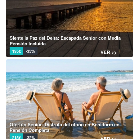
Siente la Paz del Delta: Escapada Senior con Media
Pensión Incluida
195€
-35%
VER >>
Ofertón Senior: Disfruta del otoño en Benidorm en
Pensión Completa
215€
-32%
VER >>