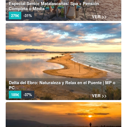
Especial Senior Matalascañas: Spa + Pensión
Completa o Media
279€
-31%
VER >>
Delta del Ebro: Naturaleza y Relax en el Puente | MP o
PC
189€
-37%
VER >>