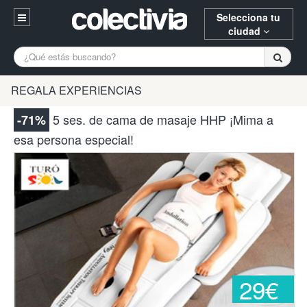
Selecciona tu
ciudad
Entrar
A Coruña
Alicante
Barcelona
REGALA EXPERIENCIAS
Registrarse
Bilbao
Burgos
Donostia
5 ses. de cama de masaje HHP ¡Mima a
-71%
94 652 38 15 (L-V 10:30-15:00)
esa persona especial!
Gijón
Huesca
Logroño
¿Necesitas ayuda? Escríbenos
Madrid
Oviedo
Palencia
Pamplona
Santander
Tarragona
Valencia
Vitoria
Zaragoza
29€