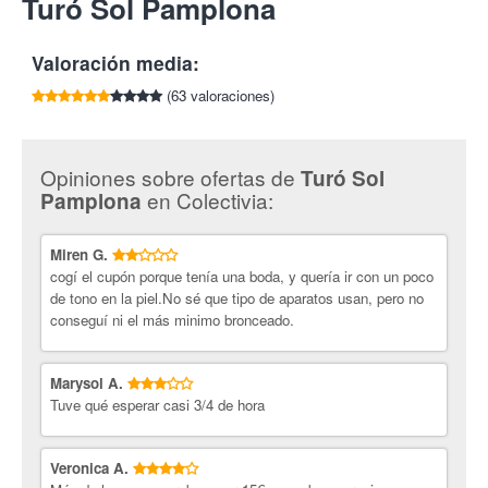
Turó Sol Pamplona
por cada amigo que compre esta oferta.
Tlf:
948 153 527
linfático. De esta forma se intensifica el metabolismo, y se
elimina la obstrucción de los tejidos conjuntivos, musculares y
Valoración media:
orgánicos.
Al mismo tiempo, los nervios se estimulan mejor y reciben más
(63 valoraciones)
riego sanguíneo. Se favorece la división celular y aumenta la
energía de las células. Tiene efectos positivos sobre el proceso
psíquico de la relajación.
Opiniones sobre ofertas de
Turó Sol
Turó Sol
Pamplona abrió sus puertas hace 10 años creando un
en Colectivia:
Pamplona
nuevo concepto de bronceado artificial con un horario amplio y
un trato personalizado. Cabe destacar que en su local ofrecen
Miren G.
una amplia gama de servicios de estética que te ayudarán a
cogí el cupón porque tenía una boda, y quería ir con un poco
estar espléndida durante todo el año.
de tono en la piel.No sé que tipo de aparatos usan, pero no
¡Con Colectivia triunfarás estas Navidades!
conseguí ni el más minimo bronceado.
Marysol A.
Tuve qué esperar casi 3/4 de hora
Veronica A.