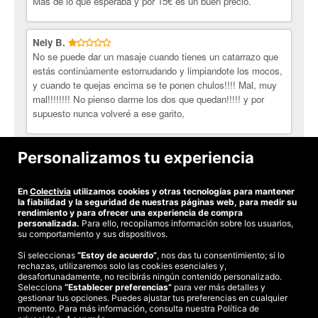
Más de lo que esperaba y por 15€ es un buen precio.
Nely B.
No se puede dar un masaje cuando tienes un catarrazo que
estás continúamente estornudando y limpiandote los mocos,
y cuando te quejas encima se te ponen chulos!!!! Mal, muy
mal!!!!!!!! No pienso darme los dos que quedan!!!!! y por
supuesto nunca volveré a ese garito,
Maribel S.
Personalizamos tu experiencia
la chica de recepción podía ser un poco más amable...
En
Colectivia
utilizamos cookies y otras tecnologías para mantener
Ver todas las opiniones
la fiabilidad y la seguridad de nuestras páginas web, para medir su
rendimiento y para ofrecer una experiencia de compra
personalizada.
Para ello, recopilamos información sobre los usuarios,
su comportamiento y sus dispositivos.
Si seleccionas
“Estoy de acuerdo”
, nos das tu consentimiento; si lo
rechazas, utilizaremos solo las cookies esenciales y,
©2026 Colectivia
desafortunadamente, no recibirás ningún contenido personalizado.
Selecciona
Términos y condiciones
“Establecer preferencias”
|
Política de privacidad
para ver más detalles y
|
Política de cookies
|
gestionar tus opciones. Puedes ajustar tus preferencias en cualquier
Estudio turismo de verano 2020
momento. Para más información, consulta nuestra Política de