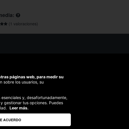
media:
(1 valoraciones)
os ayudarte?
ríbenos
ondemos en menos de 48h)
estras páginas web, para medir su
ra segura
n sobre los usuarios, su
izamos el pago en todas tus compras
ies esenciales y, desafortunadamente,
 y gestionar tus opciones. Puedes
dad.
Leer más.
DE ACUERDO