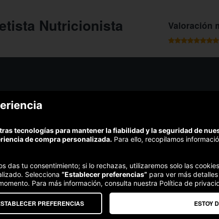
tista Nutricionista
Valoración 
¿Podem
eriencia
¿Cómo funciona Colectivia?
Esc
Preguntas frecuentes
Promociona tu negocio
(Te resp
tras tecnologías para mantener la fiabilidad y la seguridad de nu
Trabaja con nosotros
Comp
eriencia de compra personalizada.
Para ello, recopilamos informació
Estudio turismo de verano 2020
Te garant
Síguenos:
nos das tu consentimiento; si lo rechazas, utilizaremos solo las cook
alizado. Selecciona
“Establecer preferencias”
para ver más detalles
 momento. Para más información, consulta nuestra Política de privaci
ESTABLECER PREFERENCIAS
ESTOY 
Somos agencia de viajes. CIE: 2313