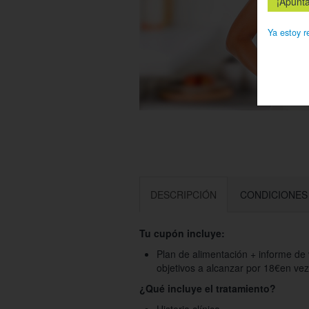
Ya estoy r
DESCRIPCIÓN
CONDICIONES
Tu cupón incluye:
Plan de alimentación + informe de 
objetivos a alcanzar por 18€en vez
¿Qué incluye el tratamiento?