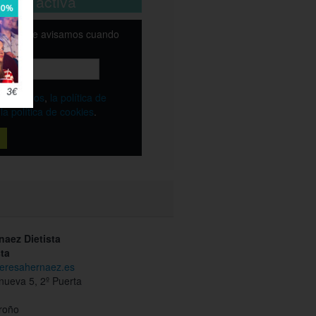
está activa
email y te avisamos cuando
ble
os
términos
,
la política de
y
la política de cookies
.
naez Dietista
sta
teresahernaez.es
anueva 5, 2º Puerta
roño