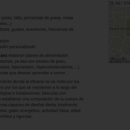
Tlf:
941 574
 (peso, talla, porcentaje de grasa, masa
les...)
nticios, gustos, aversiones, frecuencia de
ación
ación personalizado
náez
elaboran planes de alimentación
personas, ya sea con exceso de peso,
abetes, hipertensión, hipercolesterolemia,…),
rsonas que desean aprender a comer…
iento donde la eficacia no se mide por los
no por los que se mantienen a lo largo del
logías e instalaciones: básculas con
n establecer una composición de tu cuerpo de
amas capaces de diseñar dietas totalmente
os, gasto energético, actividad física, edad,
tífico y riguroso.