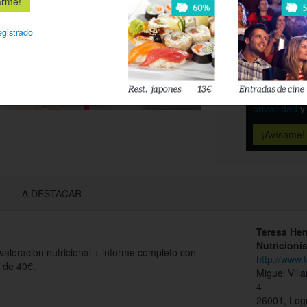
egistrado
Déjanos tu 
esté disponi
Acepto l
privacidad
A DESTACAR
Teresa Her
Nutricioni
valoración nutricional + informe completo con
http://www.
 de 40€.
Miguel Vill
4
26001, Log