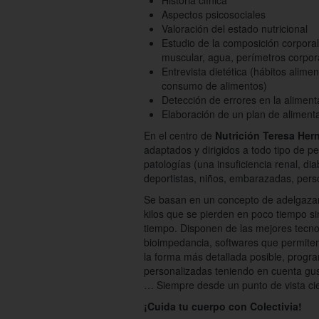
Historia clínica
Aspectos psicosociales
Valoración del estado nutricional
Estudio de la composición corporal
muscular, agua, perímetros corpora
Entrevista dietética (hábitos alime
consumo de alimentos)
Detección de errores en la aliment
Elaboración de un plan de aliment
En el centro de
Nutrición Teresa Her
adaptados y dirigidos a todo tipo de 
patologías (una insuficiencia renal, di
deportistas, niños, embarazadas, pe
Se basan en un concepto de adelgazam
kilos que se pierden en poco tiempo si
tiempo. Disponen de las mejores tecno
bioimpedancia, softwares que permite
la forma más detallada posible, progr
personalizadas teniendo en cuenta gust
… Siempre desde un punto de vista cien
¡Cuida tu cuerpo con Colectivia!