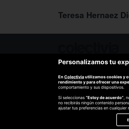
Teresa Hernaez Die
Personalizamos tu exp
Ofertas de hoy
Blog
Contacto
En
Colectivia
utilizamos cookies y o
Términos y condiciones
rendimiento y para ofrecer una exp
Política de privacidad y aviso legal
comportamiento y sus dispositivos.
Política de cookies
Si seleccionas
“Estoy de acuerdo”
, 
no recibirás ningún contenido person
ajustar tus preferencias en cualquier