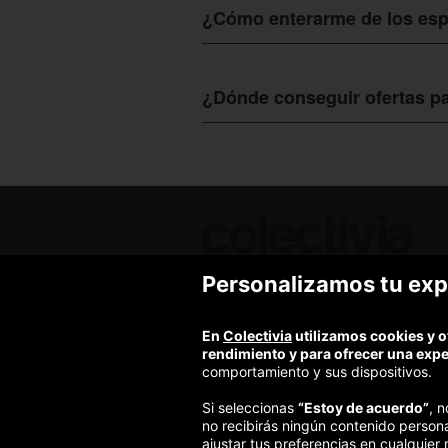
¿Cómo enterarme de los espe
Para que puedas enterarte de los
espe
actualizada con todo lo relacionado a 
¿Dónde conseguir ofertas pa
todos los que te interesen.
Si estás interesado en saber dónde p
https://www.colectivia.com,
buscar l
este centro para que asistas a sus pr
Personalizamos tu exp
Ofertas de hoy
Blog
Contacto
En
Colectivia
utilizamos cookies y o
Términos y condiciones
rendimiento y para ofrecer una exp
Política de privacidad y aviso legal
comportamiento y sus dispositivos.
Política de cookies
Si seleccionas
“Estoy de acuerdo”
, 
no recibirás ningún contenido person
ajustar tus preferencias en cualquier