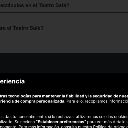
ctáculos en el Teatro Safa?
ctáculos en el Teatro Safa
, solo necesitas ingresar en la página web 
las diferentes obras y conciertos que se presentan en este reconocido 
ra el Teatro Safa?
uedes
conseguir ofertas para el Teatro Safa
, lo único que tienes que ha
a sección comercio y la sub-sección teatro-safa, y de inmediato vas a p
esentaciones.
¿Podem
eriencia
¿Cómo funciona Colectivia?
Esc
Preguntas frecuentes
Promociona tu negocio
(Te resp
tras tecnologías para mantener la fiabilidad y la seguridad de nu
Trabaja con nosotros
Comp
eriencia de compra personalizada.
Para ello, recopilamos informació
Estudio turismo de verano 2020
Te garant
Síguenos:
nos das tu consentimiento; si lo rechazas, utilizaremos solo las cook
alizado. Selecciona
“Establecer preferencias”
para ver más detalles
 momento. Para más información, consulta nuestra Política de privaci