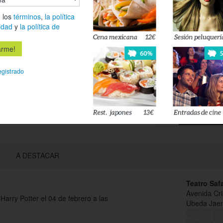
Es
 los
términos
,
la política
idad
y
la política de
Déjanos tu 
esté disponi
egistrado
Acepto l
privacidad
A DESTACAR
Teatro Saf
Avenida Cri
arry Potter el 04 de febrero a las
Ubeda Jaen