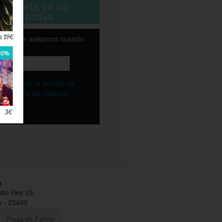
ta oferta ya no
está activa
email y te avisamos cuando
ble
os
términos
,
la política de
y
la política de cookies
.
a
sto Rey 23
 - 23400