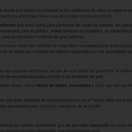
ue desde sus inicios ha brindado a los residentes de Jaén un espacio 
ntaciones artísticas y tener una recreación sana y constante.
selectos
que sean aptos para personas de todas las edades. Así garant
modidades para el público, desde butacas confortables, un escenario a
va, ¡una construcción moderna de gran belleza!
nto tiene todas las medidas de seguridad necesarias para la protección 
nto de todas las medidas de higiene requeridas por las autoridades sa
de sus mayores atractivos, ya que es una forma de garantizar la calida
dad de espectáculos para ofrecer a los amantes del arte.
entes clases, como
obras de teatro, conciertos
y otros que son un ali
 una gran variedad de representaciones, en el Teatro Safa vas a enc
alidad apropiadas para todos los miembros de la familia.
sidad de realizar actividades que les permitan desarrollar su parte cre
 esa manera pueden desarrollar una personalidad sana.