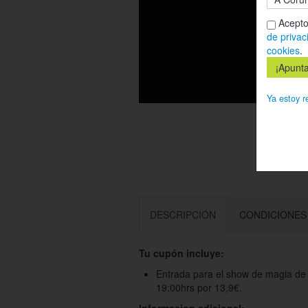
Acepto
de privac
cookies
.
Ya estoy r
DESCRIPCIÓN
CONDICIONES
Tu cupón incluye:
Entrada para el show de magia de H
19:00hrs por 13,9€.