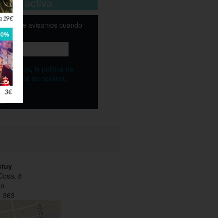
está activa
email y te avisamos cuando
ble
os
términos
,
la política de
y
la política de cookies
.
stuy
Cosa, 8
ao
 363