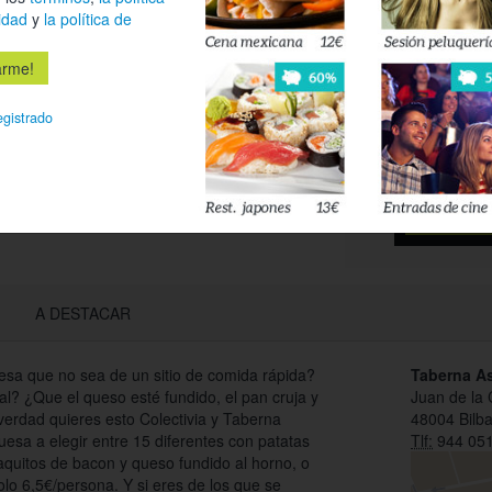
idad
y
la política de
Déjanos tu 
esté disponi
egistrado
Acepto l
privacidad
A DESTACAR
sa que no sea de un sitio de comida rápida?
Taberna A
l? ¿Que el queso esté fundido, el pan cruja y
Juan de la 
verdad quieres esto Colectivia y Taberna
48004 Bilb
sa a elegir entre 15 diferentes con patatas
Tlf:
944 051
aquitos de bacon y queso fundido al horno, o
olo 6,5€/persona. Y si eres de los que se