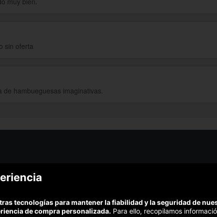
o muy bien.
 sin oferta
rta de hambueguesas imaginativas.
¿Podem
eriencia
¿Cómo funciona Colectivia?
Esc
Preguntas frecuentes
Promociona tu negocio
(Te resp
tras tecnologías para mantener la fiabilidad y la seguridad de nu
Trabaja con nosotros
Comp
eriencia de compra personalizada.
Para ello, recopilamos informació
Estudio turismo de verano 2020