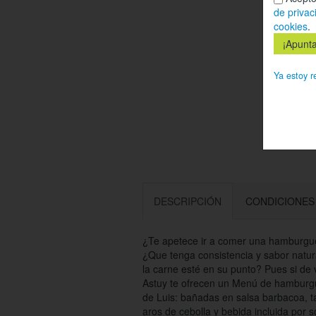
de privac
cookies
.
Ya estoy r
DESCRIPCIÓN
CONDICIONES
¿Te apetece ir a comer una hamburgue
¿Que tenga consistencia y sabor natura
la carne esté en su punto? Pues si de 
Astuy te ofrecen un Menú de hamburgue
de Luis: bañadas en salsa barbacoa, t
aros de cebolla y bebida incluida por s