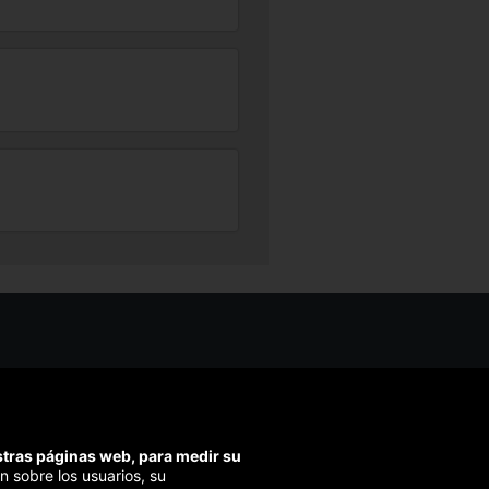
os ayudarte?
ríbenos
ondemos en menos de 48h)
estras páginas web, para medir su
ra segura
n sobre los usuarios, su