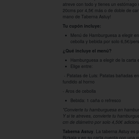
atreve con todo y tienes un estómago
20cms por 4,5€ más o de doble de car
mano de Taberna Astuy!
Tu cupón incluye:
Menú de Hamburguesa a elegir entr
cebolla y bebida por solo 6,5€/per
¿Qué incluye el menú?
Hamburguesa a elegir de la carta e
Elige entre:
- Patatas de Luis: Patatas bañadas en
fundido al horno
- Aros de cebolla
Bebida: 1 caña o refresco
*Convierte tu hamburguesa en hamburg
Y si te atreves, convierte tu hamburg
cm de diámetro por solo 4,50€ adiciona
Taberna Astuy
. La taberna Astuy es
Bizkaia y en su carta cuenta con una