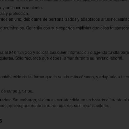
ox y antiencrespamiento.
za y protección.
ientos en uno, debidamente personalizados y adaptados a tus necesida
uerimientos. Consulta con sus expertos estilistas que ellos te asesora
a al 948 184 505 y solicita cualquier información o agenda tu cita pa
quieras. Solo recuerda que debes llamar durante su horario laboral.
e establecido de tal forma que te sea lo más cómodo, y adaptado a tu 
 de 08:00 a 14:00.
dos. Sin embargo, si deseas ser atendida en un horario diferente al e
dicado, que seguramente te darán una respuesta satisfactoria.
s