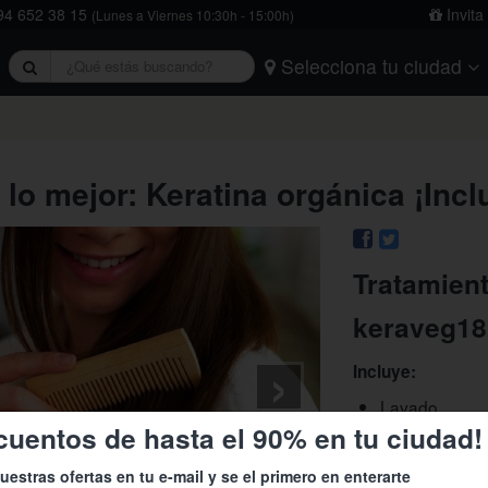
4 652 38 15
Invita
(Lunes a Viernes 10:30h - 15:00h)
Selecciona tu ciudad
rivacidad
y
la política de cookies
.
Barcelona
Bilbao
Burgos
Logroño
Madrid
Oviedo
Tarragona
Valencia
Vitoria
lo mejor: Keratina orgánica ¡Incl
Tratamiento
keraveg18
›
Incluye:
Lavado.
cuentos de hasta el 90% en tu ciudad!
Aplicación de 
keraveg18 (Ke
uestras ofertas en tu e-mail y se el primero en enterarte