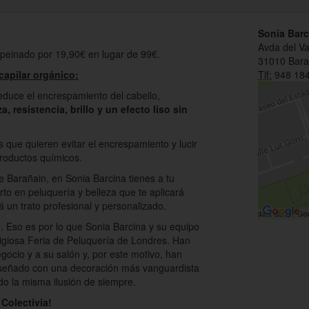
Sonia Barc
Avda del Va
 peinado por 19,90€ en lugar de 99€.
31010 Bara
capilar orgánico:
Tlf:
948 184
educe el encrespamiento del cabello,
a, resistencia, brillo y un efecto liso sin
s que quieren evitar el encrespamiento y lucir
roductos químicos.
e Barañain, en Sonia Barcina tienes a tu
to en peluquería y belleza que te aplicará
rá un trato profesional y personalizado.
. Eso es por lo que Sonia Barcina y su equipo
tigiosa Feria de Peluquería de Londres. Han
ocio y a su salón y, por este motivo, han
diseñado con una decoración más vanguardista
do la misma ilusión de siempre.
Colectivia!