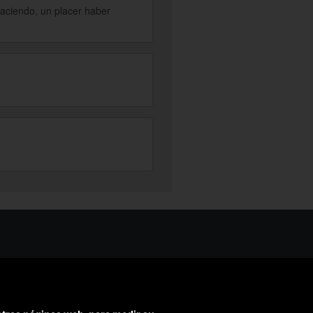
haciendo, un placer haber
os ayudarte?
ríbenos
ondemos en menos de 48h)