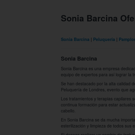
Sonia Barcina Ofe
Sonia Barcina
Peluquería
Pamplo
Sonia Barcina
Sonia Barcina es una empresa dedicada 
equipo de expertos para así lograr la
Se han destacado por la alta calidad d
Peluquería de Londres, evento que ag
Los tratamientos y terapias capilares 
continua formación para estar actuali
cabello.
En Sonia Barcina se da mucha importan
esterilización y limpieza de todos sus e
Si deseas realizar un cambio de
look
a