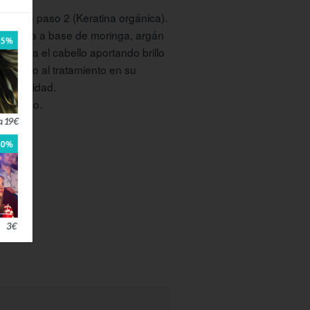
icación paso 2 (Keratina orgánica).
yurveda a base de moringa, argán
cupera el cabello aportando brillo
yudando al tratamiento en su
etrabilidad.
: peinado.