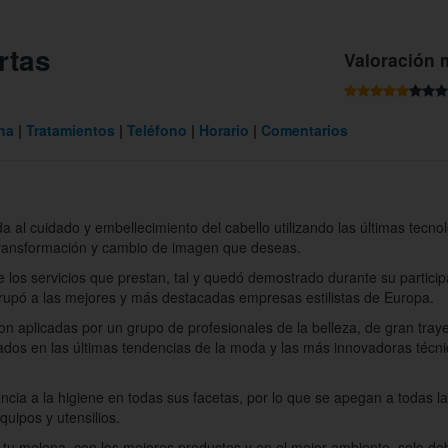
rtas
Valoración 
na
Tratamientos
Teléfono
Horario
Comentarios
al cuidado y embellecimiento del cabello utilizando las últimas tecno
 transformación y cambio de imagen que deseas.
e los servicios que prestan, tal y quedó demostrado durante su partici
rupó a las mejores y más destacadas empresas estilistas de Europa.
son aplicadas por un grupo de profesionales de la belleza, de gran tray
zados en las últimas tendencias de la moda y las más innovadoras técn
cia a la higiene en todas sus facetas, por lo que se apegan a todas l
quipos y utensilios.
 tu melena, con los mejores productos y en el mejor ambiente, solo d