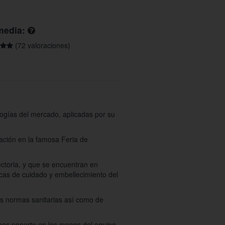
media:
(72 valoraciones)
logías del mercado, aplicadas por su
pación en la famosa Feria de
ectoria, y que se encuentran en
icas de cuidado y embellecimiento del
as normas sanitarias así como de
ebes ponerte en las manos del equipo