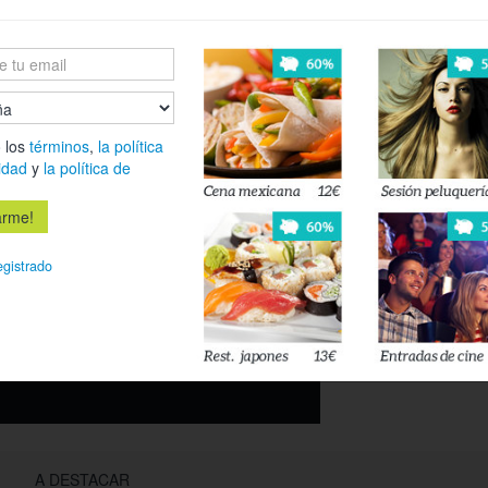
Secado.
Aclarado y apl
Tratamiento a
y ámbar que re
y firmeza, y a
duración y pen
 los
términos
,
la política
80%
Para finalizar
idad
y
la política de
ferta ya no está activa
egistrado
o esté disponible
 privacidad
y
la política de cookies
.
A DESTACAR