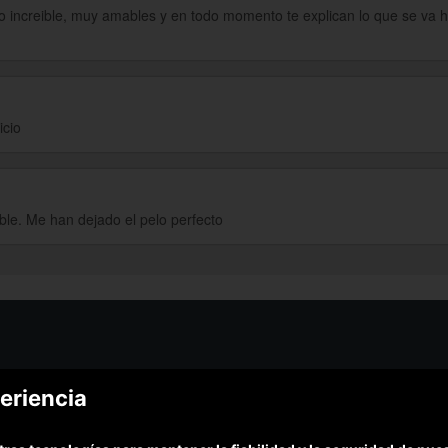
o increible, muy amables y en todo momento te explican lo que se va 
icio
able. Me han dejado el pelo perfecto
¿Podem
eriencia
¿Cómo funciona Colectivia?
Esc
Preguntas frecuentes
Promociona tu negocio
(Te resp