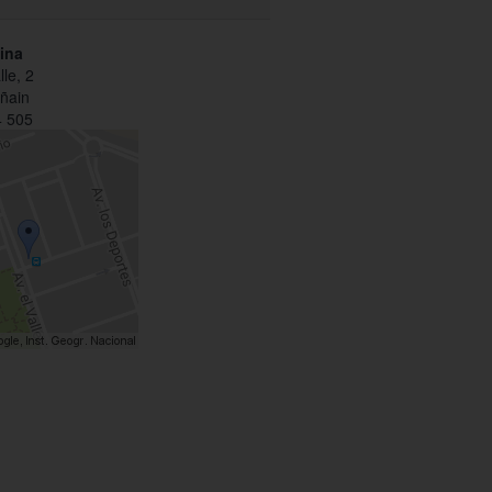
ina
lle, 2
ñain
 505