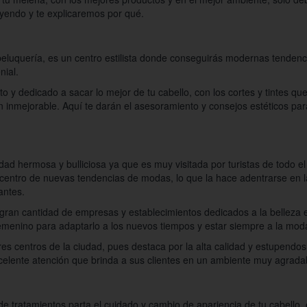
leyendo y te explicaremos por qué.
eluquería, es un centro estilista donde conseguirás modernas tendenci
nial.
 y dedicado a sacar lo mejor de tu cabello, con los cortes y tintes qu
 inmejorable. Aquí te darán el asesoramiento y consejos estéticos par
dad hermosa y bulliciosa ya que es muy visitada por turistas de todo 
 centro de nuevas tendencias de modas, lo que la hace adentrarse en l
antes.
gran cantidad de empresas y establecimientos dedicados a la belleza e
femenino para adaptarlo a los nuevos tiempos y estar siempre a la mod
res centros de la ciudad, pues destaca por la alta calidad y estupendos
celente atención que brinda a sus clientes en un ambiente muy agradab
e tratamientos parta el cuidado y cambio de apariencia de tu cabello,