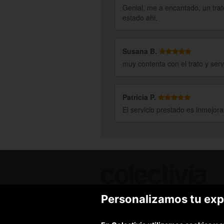
Genial, me a encantado, un trat
estado ahi.
Susana B.
muy contenta con el trato y serv
Patricia P.
El servicio prestado es inmejor
Personalizamos tu exp
Ofertas de hoy
Blog
Contacto