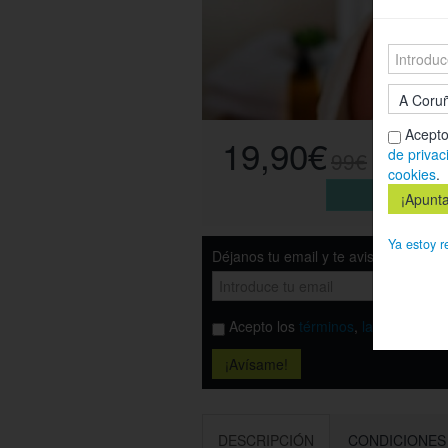
Acepto
19,90€
de privac
99€
cookies
.
Esta o
Ya estoy r
Déjanos tu email y te avisamos cuand
Acepto los
términos
,
la política de
DESCRIPCIÓN
CONDICIONES