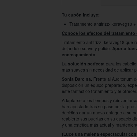
Tu cupón incluye:
Tratamiento antifrizz- keraveg18 +
Conoce los efectos del tratamiento 
Tratamiento antifrizz- keraveg18 que r
dejándolo suave y pulido.
Aporta fuerz
encrespamiento.
La
solución perfecta
para los cabello
más suaves sin necesidad de aplicar p
Sonia Barcina.
Frente al Auditorium d
disposición un equipo preparado, exper
este fantástico tratamiento y te ofrece
Adaptarse a los tiempos y reinventarse
han apostado tras su paso por la pres
decidido dar un nuevo enfoque a su neg
reabierto sus puertas en su espacio 
y una estética más actual y mantenien
¡Luce una melena espectacular con 