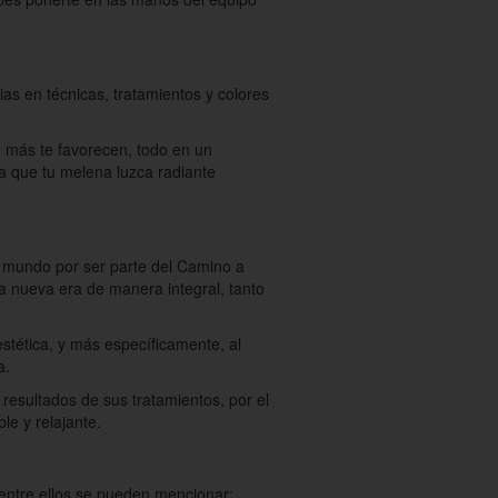
as en técnicas, tratamientos y colores
e más te favorecen, todo en un
a que tu melena luzca radiante
el mundo por ser parte del Camino a
a nueva era de manera integral, tanto
stética, y más específicamente, al
a.
 resultados de sus tratamientos, por el
le y relajante.
 entre ellos se pueden mencionar: