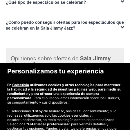
Kalea, 4
¿Qué tipo de espectáculos se celebran?
01012 - Vitoria-Gazteiz, en pleno corazón de la ciudad, se
trata de un local amplio que cuenta con todo lo necesario para que el
público pueda disfrutar cómodamente de los diversos tipos de
Se celebran diversos tipos de espectáculo, como la presentación de
espectáculos, en un ambiente lleno de buenas vibras.
bandas nacionales e internacionales, y DJ sets, sin embargo, ha ido
¿Cómo puedo conseguir ofertas para los espectáculos que
ampliando sus actividades, y ahora se pueden presentar obras
se celebran en la Sala Jimmy Jazz?
teatrales, monólogos, master class, y más, para enriquecer la vida
cultural de la ciudad.
Si estás interesado en conseguir
Opiniones sobre ofertas de
ofertas para los espectáculos que
Sala Jimmy
en Colectivia:
Jazz
se celebran en la Sala Jimmy
Personalizamos tu experiencia
Mª ángeles M.
Jazz, solo tienes que ir a
Muy buenos los cantantes
En
Colectivia
utilizamos cookies y otras tecnologías para mantener
la fiabilidad y la seguridad de nuestras páginas web, para medir su
https://www.colectivia.com
,
que te
rendimiento y para ofrecer una experiencia de compra
personalizada.
Para ello, recopilamos información sobre los usuarios,
su comportamiento y sus dispositivos.
ofrece toda la información que
Si seleccionas
“Estoy de acuerdo”
, nos das tu consentimiento; si lo
necesitas para que tengas la
rechazas, utilizaremos solo las cookies esenciales y,
©2026 Colectivia
desafortunadamente, no recibirás ningún contenido personalizado.
Selecciona
Términos y condiciones
“Establecer preferencias”
|
Política de privacidad
para ver más detalles y
|
Política de cookies
|
posibilidad de asistir a disfrutar
gestionar tus opciones. Puedes ajustar tus preferencias en cualquier