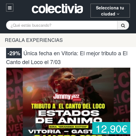
Selecciona tu
ciudad
Entrar
A Coruña
Alicante
Barcelona
REGALA EXPERIENCIAS
Registrarse
Bilbao
Burgos
Donostia
Única fecha en Vitoria: El mejor tributo a El
-29%
94 652 38 15 (L-V 10:30-15:00)
Canto del Loco el 7/03
Gijón
Huesca
Logroño
¿Necesitas ayuda? Escríbenos
Madrid
Oviedo
Palencia
Pamplona
Santander
Tarragona
Valencia
Vitoria
Zaragoza
12,90€