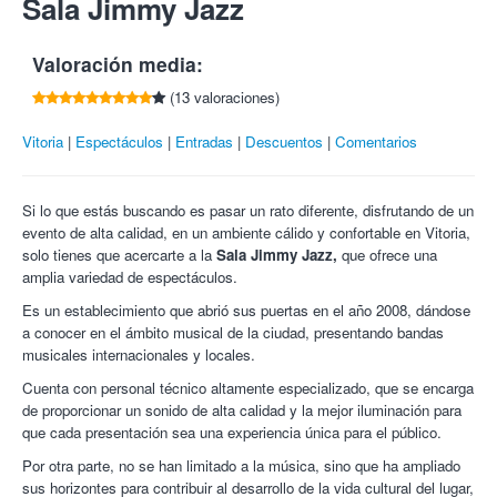
Sala Jimmy Jazz
por cada amigo que compre esta oferta.
Obligatorio llevar el cupon impreso para presentarlo en la
Vitoria para presentar su espectacular directo que les hará
entrada.
recorrer los grandes éxitos de una de las bandas más
No se admiten cambios, cancelaciones ni devoluciones,
Valoración media:
importantes de nuestro país como ha sido El Canto del Loco.
salvo anulación o modificación del espectáculo.
¿TE LO VAS A PERDER? ¡Que no te lo cuenten!
(13 valoraciones)
Una vez empezado el espectáculo, no se podrá acceder a
la sala.
Vitoria
Espectáculos
Entradas
Descuentos
Comentarios
No está permitido el acceso al recinto con comida o bebida
del exterior.
Si lo que estás buscando es pasar un rato diferente, disfrutando de un
evento de alta calidad, en un ambiente cálido y confortable en Vitoria,
solo tienes que acercarte a la
Sala Jimmy Jazz,
que ofrece una
amplia variedad de espectáculos.
Es un establecimiento que abrió sus puertas en el año 2008, dándose
a conocer en el ámbito musical de la ciudad, presentando bandas
musicales internacionales y locales.
Cuenta con personal técnico altamente especializado, que se encarga
de proporcionar un sonido de alta calidad y la mejor iluminación para
que cada presentación sea una experiencia única para el público.
Por otra parte, no se han limitado a la música, sino que ha ampliado
sus horizontes para contribuir al desarrollo de la vida cultural del lugar,
¡Los mejores conciertos en Colectivia!