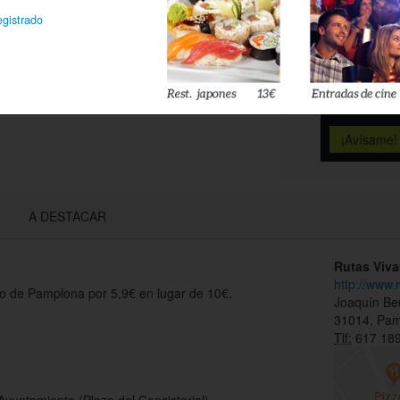
Déjanos tu 
egistrado
esté disponi
Acepto l
privacidad
A DESTACAR
Rutas Viv
http://www
o de Pamplona por 5,9€ en lugar de 10€.
Joaquín Be
31014, Pa
Tlf:
617 189