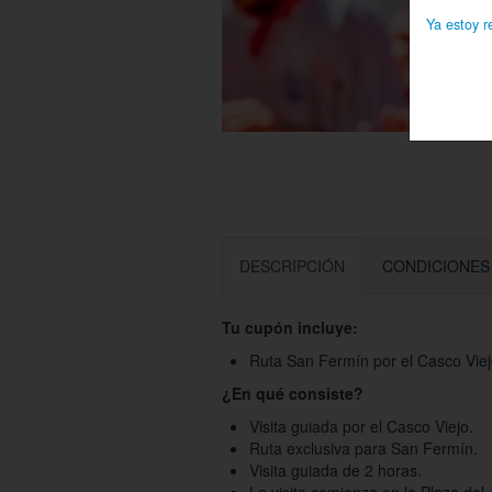
Ya estoy r
DESCRIPCIÓN
CONDICIONES
Tu cupón incluye:
Ruta San Fermín por el Casco Viej
¿En qué consiste?
Visita guiada por el Casco Viejo.
Ruta exclusiva para San Fermín.
Visita guiada de 2 horas.