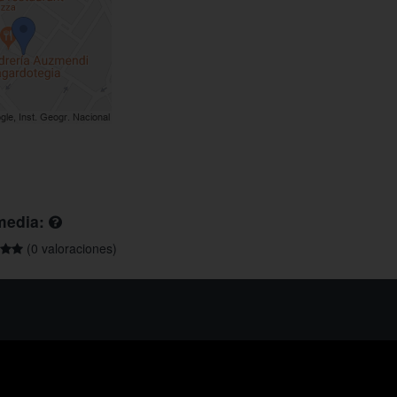
media:
(0 valoraciones)
os ayudarte?
ríbenos