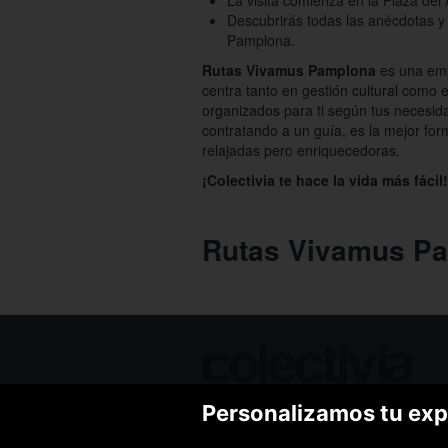
La visita comienza en la Plaza del 
Descubrirás todas las anécdotas y
Pamplona.
Rutas Vivamus Pamplona
es una emp
centra tanto en gestión cultural como 
organizados para ti según tus necesid
contratando a un guía, es la mejor fo
relajadas pero enriquecedoras.
¡Colectivia te hace la vida más fácil!
Rutas Vivamus P
Personalizamos tu exp
Ofertas de hoy
Blog