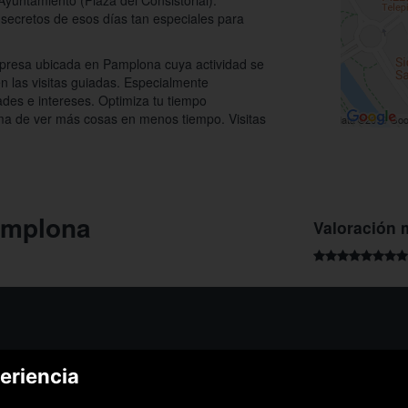
Ayuntamiento (Plaza del Consistorial).
 secretos de esos días tan especiales para
resa ubicada en Pamplona cuya actividad se
en las visitas guiadas. Especialmente
ades e intereses. Optimiza tu tiempo
rma de ver más cosas en menos tiempo. Visitas
amplona
Valoración 
¿Podem
eriencia
¿Cómo funciona Colectivia?
Esc
Preguntas frecuentes