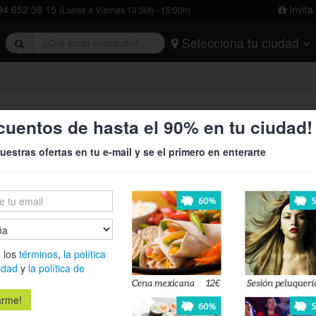
4 652 38 15
Invita
(Lunes a Viernes 10:30h - 15:00h)
Selecciona tu ciudad
rivacidad
y
la política de cookies
.
Barcelona
Bilbao
Burgos
Logroño
Madrid
Oviedo
Tarragona
Valencia
Vitoria
or el Casco Viejo de Pamplona ¡A
cuentos de hasta el 90% en tu ciudad!
uestras ofertas en tu e-mail y se el primero en enterarte
5,90€
Visita guiad
›
Pamplona en
corazón de la
 los
términos
,
la política
idad
y
la política de
Es