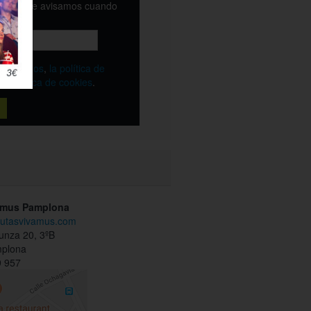
email y te avisamos cuando
ble
os
términos
,
la política de
y
la política de cookies
.
amus Pamplona
.rutasvivamus.com
unza 20, 3ºB
mplona
 957