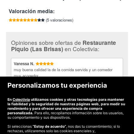
Brisas S/N ( junto a los jardines de Piquio) 39005
Café
Tlf:
942 278 719
Santander.
Valoración media:
Restaurante Piquio
. Es un restaurante que apuesta por una
Necesaria reserva previa en el 942 278 719.
cocina de grandes aspiraciones. En el elegante ambiente del
(5 valoraciones)
Cancelaciones de la reserva con un mínimo de 24h de
establecimiento, tendrán el gusto de ofrecerle tanto los platos
antelación. En caso contrario, el servicio se dará por
más clásicos, como las creaciones más recientes. No dude en
realizado.
venir a visitarnos.
Opiniones sobre ofertas de
Restaurante
¡Platos tradicionales con Colectivia!
en Colectivia:
Piquio (Las Brisas)
Vanessa N.
muy buena calidad la de la comida servida y un comedor
muy acogedor
Personalizamos tu experiencia
Juan O.
TODO CORRECTO.
En
Colectivia
utilizamos cookies y otras tecnologías para mantener
la fiabilidad y la seguridad de nuestras páginas web, para medir su
rendimiento y para ofrecer una experiencia de compra
personalizada.
Para ello, recopilamos información sobre los usuarios,
su comportamiento y sus dispositivos.
Si seleccionas
“Estoy de acuerdo”
, nos das tu consentimiento; si lo
rechazas, utilizaremos solo las cookies esenciales y,
©2026 Colectivia