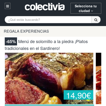
Selecciona tu
ciudad
Entrar
A Coruña
Alicante
Barcelona
REGALA EXPERIENCIAS
Registrarse
Bilbao
Burgos
Donostia
Menú de solomillo a la piedra ¡Platos
-65%
94 652 38 15 (L-V 10:30-15:00)
tradicionales en el Sardinero!
Gijón
Huesca
Logroño
¿Necesitas ayuda? Escríbenos
Madrid
Oviedo
Palencia
Pamplona
Santander
Tarragona
Valencia
Vitoria
Zaragoza
14,90€