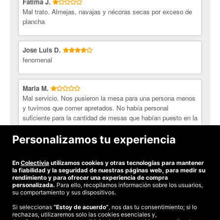
Fatima J.
Mal trato. Almejas, navajas y nécoras secas por exceso de
plancha
Jose Luis D.
fenomenal
Maria M.
Mal servicio. Nos pusieron la mesa para una persona menos
y tuvimos que comer apretados. No había personal
suficiente para la cantidad de mesas que habían puesto en la
terraza, por lo que tardaron en servirnos, el pescado estaba
frio. No tenían Lambrusco, como ofrecían en el bono
Personalizamos tu experiencia
adquirido y además nos cobraron el pan que pedimos.
En
Colectivia
utilizamos cookies y otras tecnologías para mantener
Ver todas las opiniones
la fiabilidad y la seguridad de nuestras páginas web, para medir su
rendimiento y para ofrecer una experiencia de compra
personalizada.
Para ello, recopilamos información sobre los usuarios,
su comportamiento y sus dispositivos.
Si seleccionas
“Estoy de acuerdo”
, nos das tu consentimiento; si lo
rechazas, utilizaremos solo las cookies esenciales y,
©2026 Colectivia