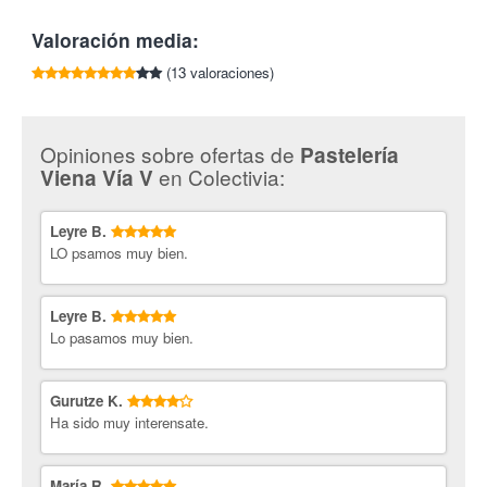
la Real Academia de Gastronomía Española al mejor pastelero
Tlf:
941 206 312
Valoración media:
repostero.
Pastelería Viena Vía V.
(13 valoraciones)
Reconocida pastelería con una
trayectoria familiar que destaca por su esfuerzo por demostrar
que en el mundo de lo dulce no está todo inventado y siempre
queda espacio para sorprender. Calidad, exclusividad e
Opiniones sobre ofertas de
Pastelería
innovación les caracteriza.
en Colectivia:
Viena Vía V
¡Endúlzate con Colectivia!
Leyre B.
LO psamos muy bien.
Leyre B.
Lo pasamos muy bien.
Gurutze K.
Ha sido muy interensate.
María R.