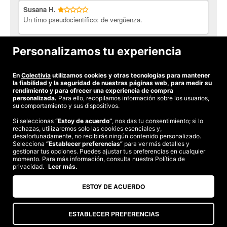
Susana H.
descomposición de los mismos en el aparato digestivo. Si
Un timo pseudocientífico: de vergüenza.
comemos algo que no puede descomponerse y ser asimilado
eficazmente por las células, fermenta y se pudre en el
estomago, generando toxinas en el organismo y trastornos
Raquel C.
Personalizamos tu experiencia
gástricos que dificultan las futuras digestiones.
No vale para nada
La intolerancia alimentaria es la reacción adversa a los
alimentos, no confundir con la alergia alimentaria (en ella
En
Colectivia
utilizamos cookies y otras tecnologías para mantener
Ver todas las opiniones
la fiabilidad y la seguridad de nuestras páginas web, para medir su
interviene la IgE), en la intolerancia alimentaria interviene la IgG.
rendimiento y para ofrecer una experiencia de compra
Las intolerancias son difíciles de detectar ya que suelen
personalizada.
Para ello, recopilamos información sobre los usuarios,
manifestarse horas después de la ingesta.
su comportamiento y sus dispositivos.
El 60% de la población presenta intolerancias, y el consumo de
Si seleccionas
“Estoy de acuerdo”
, nos das tu consentimiento; si lo
rechazas, utilizaremos solo las cookies esenciales y,
©2026 Colectivia
los alimentos intolerantes genera e inclusive agrava cuadros
desafortunadamente, no recibirás ningún contenido personalizado.
clínicos, llegando incluso a producir dolencias crónicas en
Selecciona
Términos y condiciones
“Establecer preferencias”
|
Política de privacidad
para ver más detalles y
|
Política de cookies
|
algunos casos. Algunas de estas dolencias causadas por tomar
gestionar tus opciones. Puedes ajustar tus preferencias en cualquier
Estudio turismo de verano 2020
momento. Para más información, consulta nuestra Política de
alimentos a los que se es intolerante son:
privacidad.
Leer más.
Compra segura
Procesos digestivos: exceso de peso, síndromes del
Te garantizamos el pago en todas tus compras
ESTOY DE ACUERDO
intestino irritable, estreñimiento crónico, diarrea, flatulencia,
indigestión, cólicos.
Piel: rosácea, acné, enrojecimiento cutáneo, eccemas,
ESTABLECER PREFERENCIAS
Somos agencia de viajes. CIE: 2313
etc.,