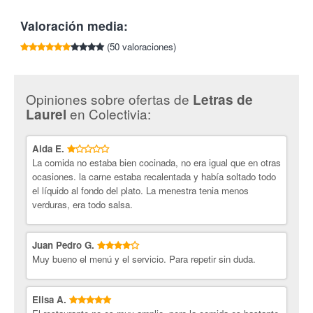
Brocheta de sepia a la plancha
Valoración media:
Vela de Jamón Ibérico
Buñuelo de marisco
(50 valoraciones)
Pisto con huevo Mullete
Alcachofas rebozadas con jamón Ibérico
* También puedes elegir cualquiera de los pintxos que hayan
Opiniones sobre ofertas de
Letras de
elaborado ese día.
en Colectivia:
Laurel
Bebida:
Sidra
Aida E.
Copa de vino Rioja
La comida no estaba bien cocinada, no era igual que en otras
Zurito o corto de cerveza
ocasiones. la carne estaba recalentada y había soltado todo
el líquido al fondo del plato. La menestra tenia menos
Letras de Laurel.
Cocina de mercado e innovación es la marca
verduras, era todo salsa.
de este nuevo bar restaurante situado en la calle Laurel de
Logroño. Un sin fin de pinchos novedosos elaborados con
productos de calidad, acompañados de los vinos de la tierra o
Juan Pedro G.
cerveza, menús repletos de recetas tradicionales con su punto
Muy bueno el menú y el servicio. Para repetir sin duda.
moderno, postres caseros ideales para los más golosos... Todo
esto y mucho más es lo que te trae el Letras de Laurel. Y
además, en espacio inigualable, moderno, y que no deja de
Elisa A.
recordarte que te encuentras en la tierra de los grandes vinos.