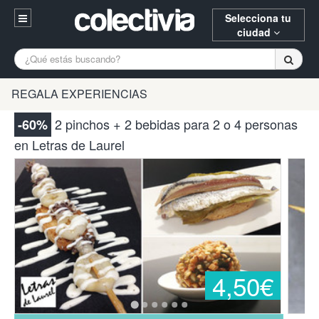
Selecciona tu
ciudad
Entrar
A Coruña
Alicante
Barcelona
REGALA EXPERIENCIAS
Registrarse
Bilbao
Burgos
Donostia
2 pinchos + 2 bebidas para 2 o 4 personas
-60%
94 652 38 15 (L-V 10:30-15:00)
en Letras de Laurel
Gijón
Huesca
Logroño
¿Necesitas ayuda? Escríbenos
Madrid
Oviedo
Palencia
Pamplona
Santander
Tarragona
Valencia
Vitoria
Zaragoza
4,50€