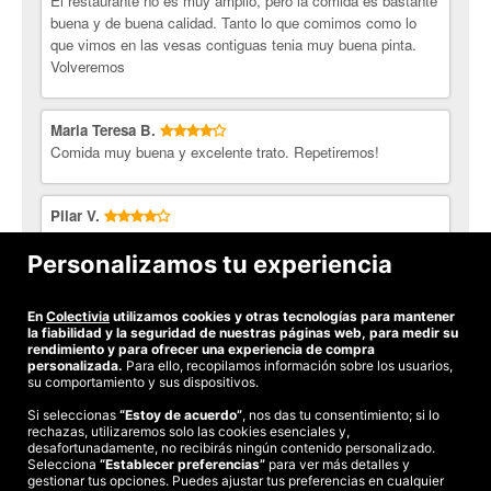
El restaurante no es muy amplio, pero la comida es bastante
No te lo pienses más y prueba Letras de Laurel.
buena y de buena calidad. Tanto lo que comimos como lo
Si quieres más información de Letras de Laurel, síguelo en
que vimos en las vesas contiguas tenia muy buena pinta.
Volveremos
Facebook
.
¡Mima tu paladar con Colectivia!
Maria Teresa B.
Comida muy buena y excelente trato. Repetiremos!
Pilar V.
Hoy hemos hecho uso de los cupones que compramos. El
local muy acogedor, el personal muy atento y la comida muy
Personalizamos tu experiencia
buena. Seguro que repetimos.
En
Colectivia
utilizamos cookies y otras tecnologías para mantener
Ver todas las opiniones
la fiabilidad y la seguridad de nuestras páginas web, para medir su
rendimiento y para ofrecer una experiencia de compra
personalizada.
Para ello, recopilamos información sobre los usuarios,
su comportamiento y sus dispositivos.
Si seleccionas
“Estoy de acuerdo”
, nos das tu consentimiento; si lo
rechazas, utilizaremos solo las cookies esenciales y,
©2026 Colectivia
desafortunadamente, no recibirás ningún contenido personalizado.
Selecciona
“Establecer preferencias”
para ver más detalles y
Términos y condiciones
|
Política de privacidad
|
Política de cookies
|
gestionar tus opciones. Puedes ajustar tus preferencias en cualquier
Estudio turismo de verano 2020