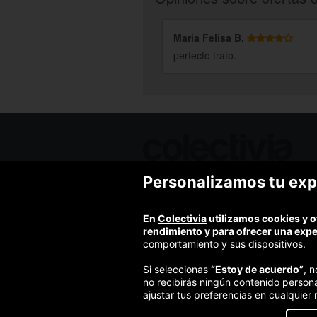
Maria Felisa B.
perfecto trato.
Personalizamos tu exp
Ofertas de hoy
Blog
Contacto
En
Colectivia
utilizamos cookies y o
Términos y condiciones
rendimiento y para ofrecer una exp
Política de privacidad y aviso legal
comportamiento y sus dispositivos.
Política de cookies
Si seleccionas
“Estoy de acuerdo”
, 
no recibirás ningún contenido person
ajustar tus preferencias en cualquier