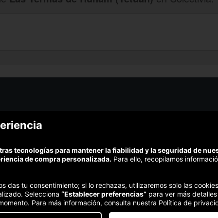
¿Podem
eriencia
¿Cómo funciona Colectivia?
Esc
Preguntas frecuentes
Promociona tu negocio
(Te resp
tras tecnologías para mantener la fiabilidad y la seguridad de nu
Trabaja con nosotros
Comp
eriencia de compra personalizada.
Para ello, recopilamos informació
Estudio turismo de verano 2020
Te garant
Síguenos:
nos das tu consentimiento; si lo rechazas, utilizaremos solo las cook
alizado. Selecciona
“Establecer preferencias”
para ver más detalles
 momento. Para más información, consulta nuestra Política de privaci