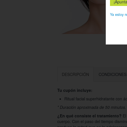
Ya estoy r
DESCRIPCIÓN
CONDICIONES
Tu cupón incluye:
Ritual facial superhidratante con á
* Duración aproximada de 50 minutos.
¿En qué consiste el tratamiento?
El
cuerpo. Con el paso del tiempo dismin