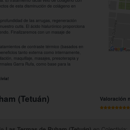
a. El tratamiento facial velo de colágeno con
efectos de esta disminución de colágeno en
 profundidad de las arrugas, regeneración
nuestro cutis. El ácido hialurónico proporciona
diendo. Finalizaremos con un masaje de
ratamientos de contraste térmico (basados en
 beneficios tanto externa como internamente,
ilación, maquillaje, masajes, presoterapia y
 termales Garra Rufa, como base para la
ivia!
ham (Tetuán)
Valoración 
de
Las Termas de Ruham (Tetuán)
en Colectivia: