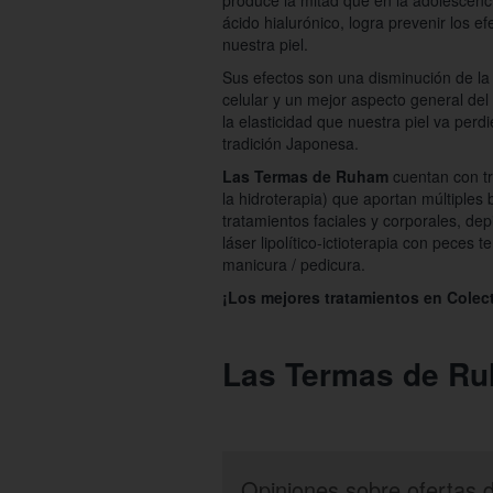
produce la mitad que en la adolescenci
ácido hialurónico, logra prevenir los 
nuestra piel.
Sus efectos son una disminución de la
celular y un mejor aspecto general del 
la elasticidad que nuestra piel va per
tradición Japonesa.
Las Termas de Ruham
cuentan con t
la hidroterapia) que aportan múltiples
tratamientos faciales y corporales, dep
láser lipolítico-ictioterapia con peces
manicura / pedicura.
¡Los mejores tratamientos en Colect
Las Termas de Ru
Opiniones sobre ofertas 