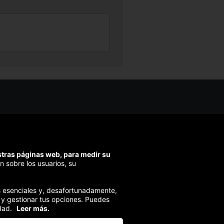
os ayudarte?
ríbenos
ondemos en menos de 48h)
estras páginas web, para medir su
ra segura
n sobre los usuarios, su
izamos el pago en todas tus compras
ies esenciales y, desafortunadamente,
 y gestionar tus opciones. Puedes
dad.
Leer más.