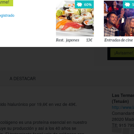
Déjanos tu 
esté disponi
egistrado
Acepto l
privacidad
A DESTACAR
Las Terma
(Tetuán)
cido hialurónico por 19,6€ en vez de 49€.
http://www
Comandante
28020 Madr
 colágeno es una proteína esencial en nuestro
Tlf:
915 799
uye su producción y así a los 40 años se