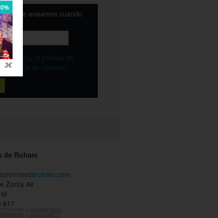
email y te avisamos cuando
ble
os
términos
,
la política de
y
la política de cookies
.
s de Ruham
.lastermasderuham.com
 Zorita 46
id
 617