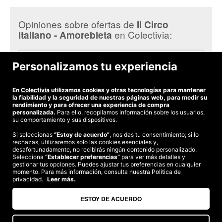
Amorebieta
es muy fácil, simplemente ingresa a
ofertas similares. No olvides que son por tiempo limitado.
https://www.colectivia.com/
y regístrate, navegando en el portal
Opiniones sobre ofertas de
Il Circo
seguramente hallarás la opción ideal para ti de acuerdo a tus gustos y
en Colectivia:
Italiano - Amorebieta
preferencias, adaptadas a tu presupuesto.
Mally C.
Personalizamos tu experiencia
Fuimos 2 adultos con un niño: nos reímos un montón,
relación calidad-precio genial y espectáculos de calidad.
Repetiría. Gracias!
En
Colectivia
utilizamos cookies y otras tecnologías para mantener
la fiabilidad y la seguridad de nuestras páginas web, para medir su
rendimiento y para ofrecer una experiencia de compra
personalizada.
Para ello, recopilamos información sobre los usuarios,
su comportamiento y sus dispositivos.
Si seleccionas
“Estoy de acuerdo”
, nos das tu consentimiento; si lo
rechazas, utilizaremos solo las cookies esenciales y,
©2026 Colectivia
desafortunadamente, no recibirás ningún contenido personalizado.
Selecciona
“Establecer preferencias”
para ver más detalles y
Términos y condiciones
|
Política de privacidad
|
Política de cookies
|
gestionar tus opciones. Puedes ajustar tus preferencias en cualquier
Estudio turismo de verano 2020
momento. Para más información, consulta nuestra Política de
privacidad.
Leer más.
Compra segura
Te garantizamos el pago en todas tus compras
ESTOY DE ACUERDO