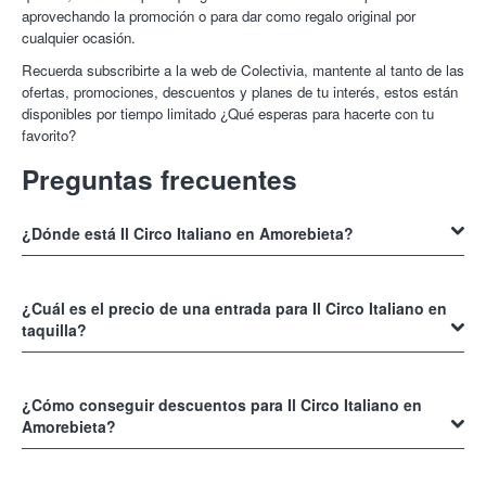
aprovechando la promoción o para dar como regalo original por
cualquier ocasión.
Recuerda subscribirte a la web de Colectivia, mantente al tanto de las
ofertas, promociones, descuentos y planes de tu interés, estos están
disponibles por tiempo limitado ¿Qué esperas para hacerte con tu
favorito?
Preguntas frecuentes
¿Dónde está Il Circo Italiano en Amorebieta?
Il Circo Italiano en Amorebieta
, se encuentra ubicado en el número
48340, específicamente en el Parking de Camiones, asiste junto a tus
¿Cuál es el precio de una entrada para Il Circo Italiano en
seres queridos y regálales una grata sorpresa en uno de los mejores
taquilla?
circos del país.
El precio regular de una
entrada para Il Circo Italiano
en taquilla es
aproximadamente de 10 €, sin embargo, si la adquieres en Colectivia,
¿Cómo conseguir descuentos para Il Circo Italiano en
por ejemplo, por una entrada en la zona debut en butaca preferente
Amorebieta?
pagarás tan solo 7 €, es decir, con un
30 % de descuento.
Conseguir
descuentos para las entradas de Il Circo Italiano en
Navegando en nuestra web podrás hacerte con esta y muchas otras