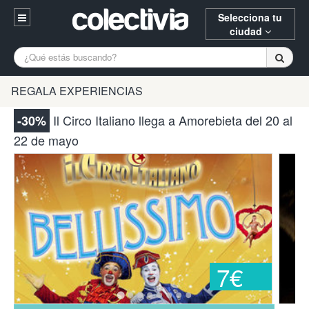
Selecciona tu
ciudad
Entrar
A Coruña
Alicante
Barcelona
REGALA EXPERIENCIAS
Registrarse
Bilbao
Burgos
Donostia
Il Circo Italiano llega a Amorebieta del 20 al
-30%
94 652 38 15 (L-V 10:30-15:00)
22 de mayo
Gijón
Huesca
Logroño
¿Necesitas ayuda? Escríbenos
Madrid
Oviedo
Palencia
Pamplona
Santander
Tarragona
Valencia
Vitoria
Zaragoza
7€