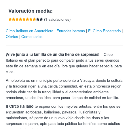
electrónico.
* Debut: 20 de mayo. Resto de funciones: 21 y 22 de mayo.
Este cupón no admite cambios, cancelaciones o
Valoración media:
devoluciones, salvo anulación o modificación del
* El día del debut, a las 18:30h, habrá una exhibición del
(1 valoraciones)
espectáculo.
Hombre Bala gratuita para todo el mundo en el exterior de la
carpa del circo.
Circo Italiano en Amorebieta
Entradas baratas
El Circo Encantado
Ofertas
* Carpa climatizada.
Comentarios
¡Vive junto a tu familia de un día lleno de sorpresas!
Il Circo
Italiano es el plan perfecto para compartir junto a tus seres queridos
este fin de semana o en ese día libre que quieras hacer especial para
ellos.
Amorebieta es un municipio perteneciente a Vizcaya, donde la cultura
y la tradición rigen a una cálida comunidad, en esta pintoresca región
podrás disfrutar de la tranquilidad y el característico ambiente
armonioso, un destino ideal para pasar tiempo de calidad en familia.
Il Circo Italiano
te espera con los mejores artistas, entre los que se
encuentran acróbatas, bailarines, payasos, ilusionistas y
Il Circo Italiano.
Una auténtica fiesta escénica, una explosión
malabaristas, sé parte de un nuevo viaje donde las risas y las
de colores y de sombras, donde los payasos Paute y su
sorpresas no paran, apto para todo público tanto niños como adultos
inseparable compañero Capitano presentarán cada una de las