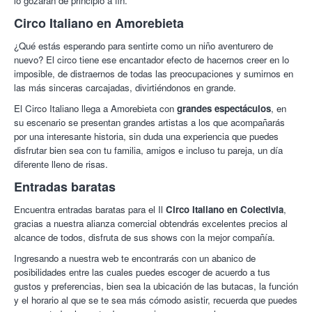
lo gozarán de principio a fin.
bellas actuaciones circenses que llevan a la pista 30 jóvenes
Circo Italiano en Amorebieta
artistas llenos de energía.
¿Qué estás esperando para sentirte como un niño aventurero de
En total, dos horas sorprendentes e intensas para compartir
nuevo? El circo tiene ese encantador efecto de hacernos creer en lo
entre risas y emociones: Equilibrios de los malabarismos y la
imposible, de distraernos de todas las preocupaciones y sumirnos en
eterna acrobacia. Sorpresa con los grandes aparatos de la
las más sinceras carcajadas, divirtiéndonos en grande.
magia. En el espacio aéreo evolucionan números de trapecio,
telas y cintas. Con los pies de protagonistas: icarios, bicicletas
El Circo Italiano llega a Amorebieta con
grandes espectáculos
, en
y monociclos. Velocidad y riesgo en los patines, los gauchos y
su escenario se presentan grandes artistas a los que acompañarás
el increíble hombre bala. Acompañándolo todo, las risas
por una interesante historia, sin duda una experiencia que puedes
irresistibles del público brotando de la gracia de nuestros
disfrutar bien sea con tu familia, amigos e incluso tu pareja, un día
inigualables payasos.
diferente lleno de risas.
¡Vuelve a reír como un niño con Colectivia!
Entradas baratas
Encuentra entradas baratas para el Il
Circo Italiano en Colectivia
,
gracias a nuestra alianza comercial obtendrás excelentes precios al
alcance de todos, disfruta de sus shows con la mejor compañía.
Ingresando a nuestra web te encontrarás con un abanico de
posibilidades entre las cuales puedes escoger de acuerdo a tus
gustos y preferencias, bien sea la ubicación de las butacas, la función
y el horario al que se te sea más cómodo asistir, recuerda que puedes