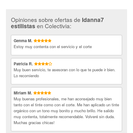
del establecimiento y obtener indicaciones precisas sobre cómo
En
Idanna7 Estilistas
siempre puedes encontrar opciones para
llegar. El mapa muestra las principales vías de acceso en coche y las
acceder a servicios de calidad a precios especiales, y nosotros, en
paradas de transporte público cercanas.
Colectivia
, te ayudamos a que estas ofertas estén a un clic de
Opiniones sobre ofertas de
Idanna7
distancia. Colectivia es la mejor plataforma de cupones de descuento
en Colectivia:
estilistas
en España, pensada para que encuentres promociones exclusivas en
lugares de confianza como Idanna7. A través de nuestra web, puedes
acceder a cupones y descuentos que harán que tu visita sea incluso
Genma M.
más especial y asequible.
Estoy muy contenta con el servicio y el corte
Patricia R.
Muy buen servicio, te asesoran con lo que te puede ir bien.
Lo recomiendo
Miriam M.
Muy buenas profesionales, me han aconsejado muy bien
tanto con el tinte como con el corte. Me han aplicado un tinte
orgánico con un tono muy bonito y mucho brillo. He salido
muy contenta, totalmente recomendable. Volveré sin duda.
Muchas gracias chicas!