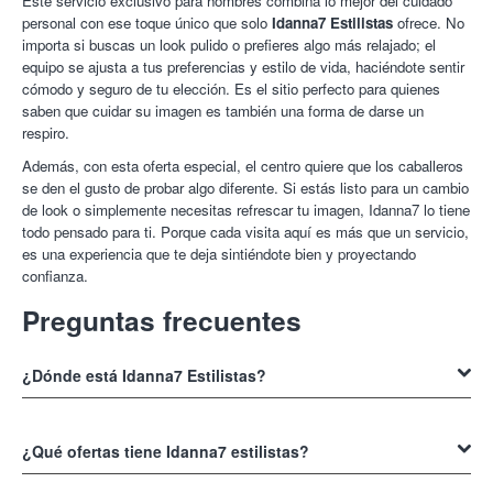
Este servicio exclusivo para hombres combina lo mejor del cuidado
personal con ese toque único que solo
Idanna7 Estilistas
ofrece. No
importa si buscas un look pulido o prefieres algo más relajado; el
equipo se ajusta a tus preferencias y estilo de vida, haciéndote sentir
cómodo y seguro de tu elección. Es el sitio perfecto para quienes
saben que cuidar su imagen es también una forma de darse un
respiro.
Además, con esta oferta especial, el centro quiere que los caballeros
se den el gusto de probar algo diferente. Si estás listo para un cambio
de look o simplemente necesitas refrescar tu imagen, Idanna7 lo tiene
todo pensado para ti. Porque cada visita aquí es más que un servicio,
es una experiencia que te deja sintiéndote bien y proyectando
confianza.
Preguntas frecuentes
¿Dónde está Idanna7 Estilistas?
Puedes llegar a
Idanna7 Estilistas en Pamplona
,
consultando la
dirección y ubicación que te mostramos aquí en esta web. Hemos
¿Qué ofertas tiene Idanna7 estilistas?
incluido un mapa interactivo donde puedes ver la localización exacta