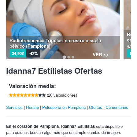
entre ingeniería técnica y salud capilar.
centro.
Para hacer uso de tu cupón, solo tienes que descargarlo y
Idanna7 estilistas.
Centro de belleza muy bien ubicado que se
presentarlo en el comercio.
ocupa por ofrecer las últimas tendencias, creando nuevas
formas e innovando en diferentes estilos. Todo lo que buscas
para ese tan anhelado cambio de look está acá, en manos de
Renu
los mejores profesionales.
orgá
Radiofrecuencia Tripolar: en rostro o suelo
¡Cabello liso y perfecto con Colectivia!
pélvico (Pamplona)
4.1
34,90€
-42%
19,
VER >>
Idanna7 Estilistas Ofertas
Valoración media:
(26 valoraciones)
Servicios
Horario
Peluquería en Pamplona
Ofertas
Comentarios
En el corazón de
Pamplona
,
Idanna7 Estilistas
está disponible
para quienes buscan algo más que un simple cambio de imagen.