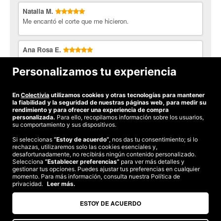
Natalia M.
Me encantó el corte que me hicieron.
Ana Rosa E.
Me ha encantado. He salido con un estilo completamente
nuevo y que me encanta. Muchas gracias por tus
Personalizamos tu experiencia
consejos!!!!
En
Colectivia
utilizamos cookies y otras tecnologías para mantener
Ver todas las opiniones
la fiabilidad y la seguridad de nuestras páginas web, para medir su
rendimiento y para ofrecer una experiencia de compra
personalizada.
Para ello, recopilamos información sobre los usuarios,
su comportamiento y sus dispositivos.
Si seleccionas
“Estoy de acuerdo”
, nos das tu consentimiento; si lo
©2026 Colectivia
rechazas, utilizaremos solo las cookies esenciales y,
desafortunadamente, no recibirás ningún contenido personalizado.
Términos y condiciones
|
Política de privacidad
|
Política de cookies
|
Selecciona
“Establecer preferencias”
para ver más detalles y
gestionar tus opciones. Puedes ajustar tus preferencias en cualquier
Estudio turismo de verano 2020
momento. Para más información, consulta nuestra Política de
privacidad.
Leer más.
Compra segura
Te garantizamos el pago en todas tus compras
ESTOY DE ACUERDO