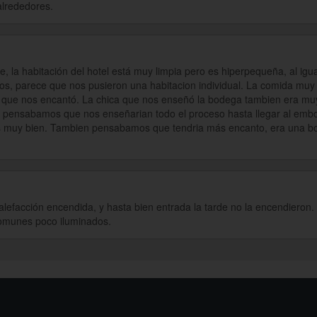
 alrededores.
e, la habitación del hotel está muy limpia pero es hiperpequeña, al ig
dos, parece que nos pusieron una habitacion individual. La comida muy 
que nos encantó. La chica que nos enseñó la bodega tambien era mu
, pensabamos que nos enseñarian todo el proceso hasta llegar al em
s muy bien. Tambien pensabamos que tendria más encanto, era una b
lefacción encendida, y hasta bien entrada la tarde no la encendieron.
comunes poco iluminados.