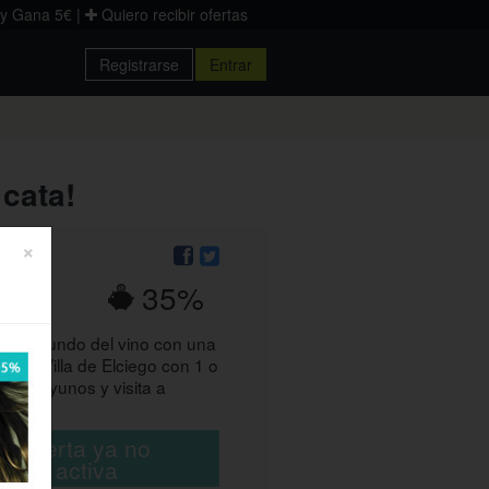
 y Gana 5€
|
Quiero recibir ofertas
Registrarse
Entrar
Donostia
Palencia
Zaragoza
 cata!
×
35%
€
n el mundo del vino con una
hotel Villa de Elciego con 1 o
 desayunos y visita a
cata
ta oferta ya no
está activa