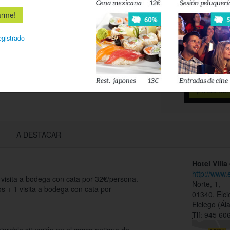
Déjanos tu 
esté disponi
egistrado
Acepto l
privacidad
A DESTACAR
Hotel Villa
http://www.
isita a bodega con cata por 32€/persona.
Norte, 1,
 + 1 visita a bodega con cata por
01340, Elci
Elciego (Ál
Tlf:
945 606