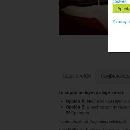
cookies
.
Ya estoy r
DESCRIPCIÓN
CONDICIONES
Tu cupón incluye (a elegir entre):
Opción A:
Noche con desayuno + v
Opción B:
2 noches con desayunos
58€/persona.
* Late check-out (bajo disponibilidad).