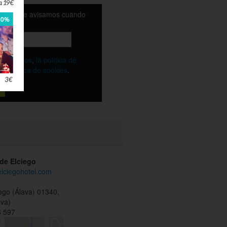
email y te avisamos cuando
ble
os
términos
,
la política de
y
la política de cookies
.
 de Elciego
elciegohotel.com
ego (Álava) 01340,
ava)
 597