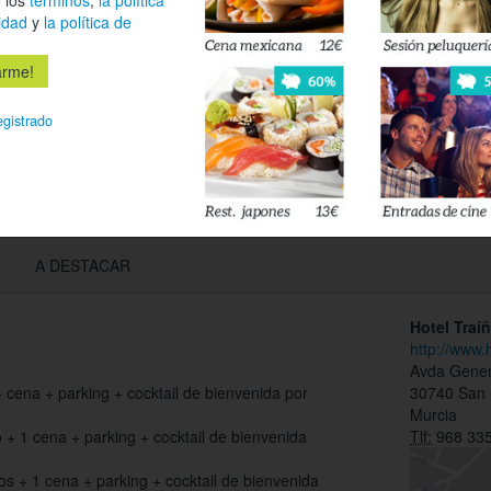
Déjanos tu 
idad
y
la política de
esté disponi
Acepto l
egistrado
privacidad
A DESTACAR
Hotel Traí
http://www.
Avda Gener
ena + parking + cocktail de bienvenida por
30740 San 
Murcia
+ 1 cena + parking + cocktail de bienvenida
Tlf:
968 335
s + 1 cena + parking + cocktail de bienvenida