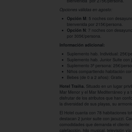
bienvenida por 275€/persona.
Opciones válidas en agosto:
Opción M
: 5 noches con desayuno
bienvenida por 215€/persona.
Opción N
: 7 noches con desayunos
por 305€/persona.
Información adicional:
Suplemento hab. Individual: 25€/p
Suplemento hab. Junior Suite con 
Suplemento 3ª persona: 25€/perso
Niños compartiendo habitación con
Bebes (de 0 a 2 años): Gratis
Hotel Traíña.
Situado en un lugar privi
Mar Menor y el Mar Mediterráneo y a t
disfrutar de los atributos que han conf
la diversidad de sus playas, su armoni
El Hotel cuanta con 78 habitaciones to
destacan 2 junior suite con jacuzzi. C
comodidades que demanda el cliente: t
calefacción, hilo musical, televisión vía