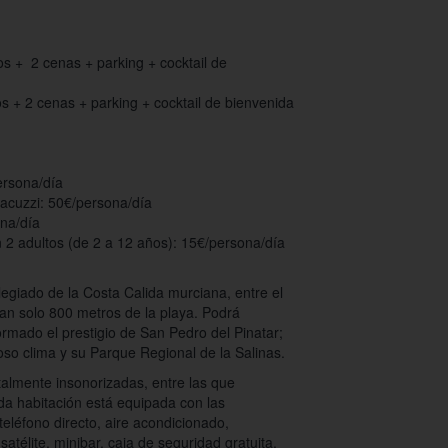
s + 2 cenas + parking + cocktail de
 + 2 cenas + parking + cocktail de bienvenida
ersona/día
jacuzzi: 50€/persona/día
na/día
 2 adultos (de 2 a 12 años): 15€/persona/día
legiado de la Costa Calida murciana, entre el
an solo 800 metros de la playa. Podrá
ormado el prestigio de San Pedro del Pinatar;
oso clima y su Parque Regional de la Salinas.
talmente insonorizadas, entre las que
ada habitación está equipada con las
eléfono directo, aire acondicionado,
 satélite, minibar, caja de seguridad gratuita,