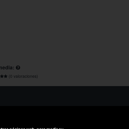
media:
(0 valoraciones)
os ayudarte?
ríbenos
ondemos en menos de 48h)