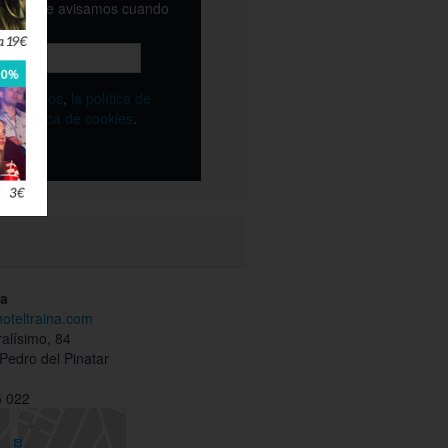
email y te avisamos cuando
ble
os
términos
,
la política de
y
la política de cookies
.
ña
hoteltraina.com
alísimo, 84
Pedro del Pinatar
 022