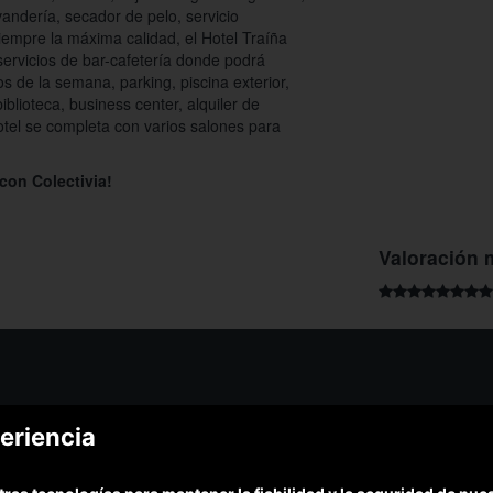
lavandería, secador de pelo, servicio
empre la máxima calidad, el Hotel Traíña
 servicios de bar-cafetería donde podrá
os de la semana, parking, piscina exterior,
iblioteca, business center, alquiler de
hotel se completa con varios salones para
.
con Colectivia!
Valoración 
¿Podem
eriencia
¿Cómo funciona Colectivia?
Esc
Preguntas frecuentes
Promociona tu negocio
(Te resp