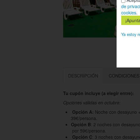
de privac
cookies
.
Ya estoy r
DESCRIPCIÓN
CONDICIONES
Tu cupón incluye (a elegir entre):
Opciones válidas en octubre:
Opción A:
Noche con desayuno + c
39€/persona.
Opción B
: 2 noches con desayuno 
por 59€/persona.
Opción C
: 3 noches con desayuno